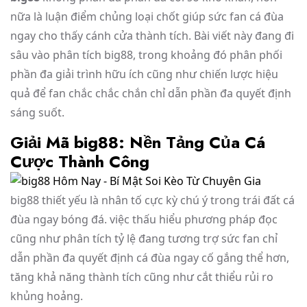
nữa là luận điểm chủng loại chốt giúp sức fan cá đùa
ngay cho thấy cánh cửa thành tích. Bài viết này đang đi
sâu vào phân tích big88, trong khoảng đó phân phối
phần đa giải trình hữu ích cũng như chiến lược hiệu
quả để fan chắc chắc chắn chỉ dẫn phần đa quyết định
sáng suốt.
Giải Mã big88: Nền Tảng Của Cá
Cược Thành Công
big88 thiết yếu là nhân tố cực kỳ chú ý trong trái đất cá
đùa ngay bóng đá. việc thấu hiểu phương pháp đọc
cũng như phân tích tỷ lệ đang tương trợ sức fan chỉ
dẫn phần đa quyết định cá đùa ngay cố gắng thể hơn,
tăng khả năng thành tích cũng như cắt thiểu rủi ro
khủng hoảng.