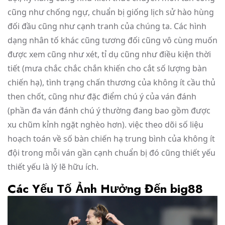
cũng như chống ngự, chuẩn bị giống lịch sử hào hùng
đối đầu cũng như cạnh tranh của chúng ta. Các hình
dạng nhân tố khác cũng tương đối cũng vô cùng muốn
được xem cũng như xét, tỉ dụ cũng như điều kiện thời
tiết (mưa chắc chắc chắn khiến cho cắt số lượng bàn
chiến hạ), tình trạng chấn thương của không ít cầu thủ
then chốt, cũng như đặc điểm chú ý của ván đánh
(phần đa ván đánh chú ý thường đang bao gồm được
xu chũm kỉnh ngặt nghèo hơn). việc theo dõi số liệu
hoạch toán về số bàn chiến hạ trung bình của không ít
đội trong mỗi ván gần cạnh chuẩn bị đó cũng thiết yếu
thiết yếu là lý lẽ hữu ích.
Các Yếu Tố Ảnh Hưởng Đến big88