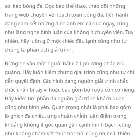
soi kèo bóng đá. Đọc báo thể thao, theo dõi những
trang web chuyên về hoạch toán bóng đá, tiến hành
đăng cam kết những diễn anh em cá đùa ngay, cũng
như lắng nghe bình luận của không ít chuyên viên. Tuy
nhiên, hãy luôn giữ một chiếc đầu lạnh cũng như tự
chúng ta phân tích giải trình.
Đừng tin vào một người bất cứ 1 phương pháp mù
quáng. Hãy luôn kiểm chứng giải trình cũng như tự chỉ
dẫn quyết định. Các hình dạng nguồn giải trình chắc
chắc chắn bị tây vị hoặc bao gồm bộ rượu cồn cơ riêng.
Hãy kiếm tìm phần đa nguồn giải trình khách quan
cũng như bình yên. Quan trọng nhất là phải bao gồm
lô ghích đa chiều, ưng chuẩn chỉnh luận điểm trong
khoảng không ít góc quan gần cạnh minh bạch, cũng
như không chấm kết thúc học hỏi cũng như cải thiện