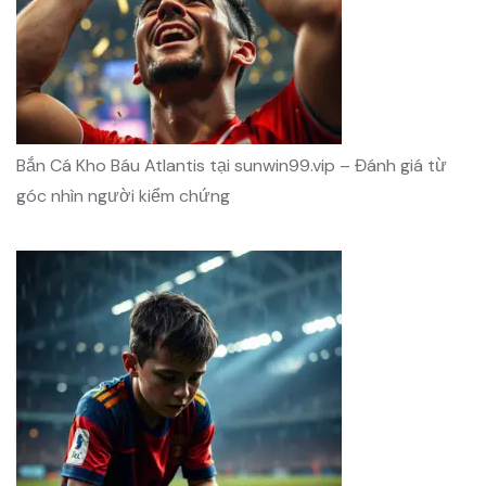
Bắn Cá Kho Báu Atlantis tại sunwin99.vip – Đánh giá từ
góc nhìn người kiểm chứng