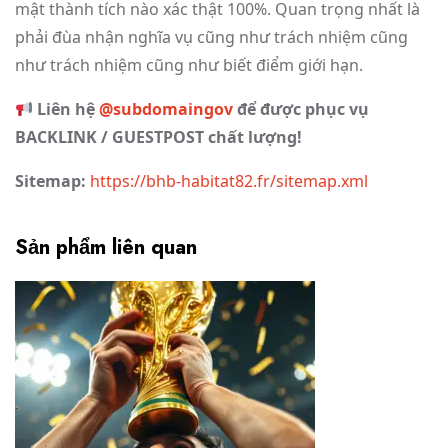
mật thành tích nào xác thật 100%. Quan trọng nhất là
phải đùa nhận nghĩa vụ cũng như trách nhiệm cũng
như trách nhiệm cũng như biết điểm giới hạn.
Liên hệ
@subdomaingov
để được phục vụ
BACKLINK / GUESTPOST chất lượng!
Sitemap:
https://bhb-habitat82.fr/sitemap.xml
Sản phẩm liên quan