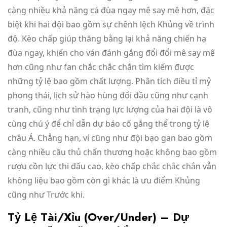
càng nhiều khả năng cá đùa ngay mê say mê hơn, đặc
biệt khi hai đội bao gồm sự chênh lệch Khủng về trình
độ. Kèo chấp giúp thăng bằng lại khả năng chiến hạ
đùa ngay, khiến cho ván đánh gắng đổi đổi mê say mê
hơn cũng như fan chắc chắc chắn tìm kiếm được
những tỷ lệ bao gồm chất lượng. Phân tích điều tỉ mỷ
phong thái, lịch sử hào hùng đối đầu cũng như cạnh
tranh, cũng như tình trạng lực lượng của hai đội là vô
cùng chú ý để chỉ dẫn dự báo cố gắng thể trong tỷ lệ
châu Á. Chẳng hạn, ví cũng như đội bạo gan bao gồm
càng nhiều cầu thủ chấn thương hoặc không bao gồm
rượu cồn lực thi đấu cao, kèo chấp chắc chắc chắn vẫn
không liệu bao gồm còn gì khác là ưu điểm Khủng
cũng như Trước khi.
Tỷ Lệ Tài/Xỉu (Over/Under) – Dự