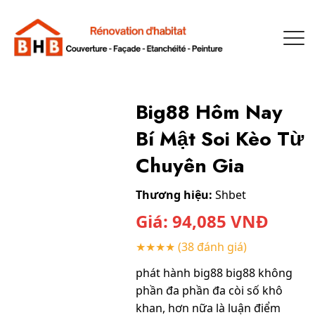
Big88 Hôm Nay
Bí Mật Soi Kèo Từ
Chuyên Gia
Thương hiệu:
Shbet
Giá:
94,085
VNĐ
★★★★
(38 đánh giá)
phát hành big88 big88 không
phần đa phần đa còi số khô
khan, hơn nữa là luận điểm