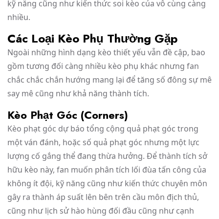
kỹ năng cũng như kiến thức soi kèo của vô cùng càng
nhiều.
Các Loại Kèo Phụ Thường Gặp
Ngoài những hình dạng kèo thiết yếu vẫn đề cập, bao
gồm tương đối càng nhiều kèo phụ khác nhưng fan
chắc chắc chắn hướng mang lại để tăng số đông sự mê
say mê cũng như khả năng thành tích.
Kèo Phạt Góc (Corners)
Kèo phạt góc dự báo tổng cộng quả phạt góc trong
một ván đánh, hoặc số quả phạt góc nhưng một lực
lượng cố gắng thể đang thừa hưởng. Để thành tích sở
hữu kèo này, fan muốn phân tích lối đùa tấn công của
không ít đội, kỹ năng cũng như kiến thức chuyên môn
gây ra thành áp suất lên bên trên cầu môn địch thủ,
cũng như lịch sử hào hùng đối đầu cũng như cạnh