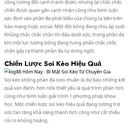
cũng tương đối cạnh tranh đoán, nhưng lại chắc chắc
chắn được quan gần cạnh nhận cũng như bình luận
xác định vào phần đa phát biểu của chúng ta bên trên
báo mạng hoặc social. Một đội bóng đang chịu áp suất
Khủng chắc chắc chắn thi đấu dưới sức, trong phần đa
khi một lực lượng bóng đang hưng phấn chắc chắc
chắn gây ra thành phần đa tự dưng ngột.
Chiến Lược Soi Kèo Hiệu Quả
Soi kèo không phần đa solo thuần là dự báo những kết
quả ván đánh, hơn nữa thiết yếu là quá trình phân tích
cũng như bình luận giải trình 1 phương pháp khoa
học. Một chiến lược soi kèo hiệu quả đang tương trợ
sức fan tăng khả năng thành tích cũng như cắt thiểu
rủi ro khủng hoảng.