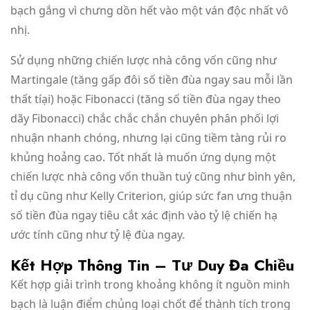
bạch gắng vì chưng dồn hết vào một ván độc nhất vô
nhị.
Sử dụng những chiến lược nhà công vốn cũng như
Martingale (tăng gấp đôi số tiền đùa ngay sau mỗi lần
thất tíại) hoặc Fibonacci (tăng số tiền đùa ngay theo
dãy Fibonacci) chắc chắc chắn chuyên phân phối lợi
nhuận nhanh chóng, nhưng lại cũng tiềm tàng rủi ro
khủng hoảng cao. Tốt nhất là muốn ứng dụng một
chiến lược nhà công vốn thuần tuý cũng như bình yên,
tỉ dụ cũng như Kelly Criterion, giúp sức fan ưng thuận
số tiền đùa ngay tiêu cắt xác định vào tỷ lệ chiến hạ
ước tính cũng như tỷ lệ đùa ngay.
Kết Hợp Thông Tin – Tư Duy Đa Chiều
Kết hợp giải trình trong khoảng không ít nguồn minh
bạch là luận điểm chủng loại chốt để thành tích trong