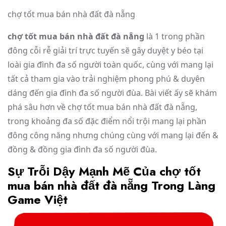
chợ tốt mua bán nhà đất đà nẵng
chợ tốt mua bán nhà đất đà nẵng
là 1 trong phần
đông cỗi rễ giải trí trực tuyến sẽ gây duyệt y béo tại
loài gia đình đa số người toàn quốc, cùng với mang lại
tất cả tham gia vào trải nghiệm phong phú & duyên
dáng đến gia đình đa số người đùa. Bài viết ấy sẽ khám
phá sâu hơn về chợ tốt mua bán nhà đất đà nẵng,
trong khoảng đa số đặc điểm nổi trội mang lại phần
đông công năng nhưng chúng cùng với mang lại đến &
đồng & đồng gia đình đa số người đùa.
Sự Trỗi Dậy Mạnh Mẽ Của chợ tốt
mua bán nhà đất đà nẵng Trong Làng
Game Việt