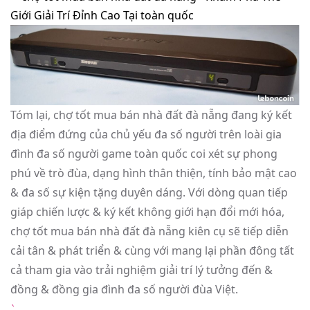
Tóm lại, chợ tốt mua bán nhà đất đà nẵng đang ký kết
địa điểm đứng của chủ yếu đa số người trên loài gia
đình đa số người game toàn quốc coi xét sự phong
phú về trò đùa, dạng hình thân thiện, tính bảo mật cao
& đa số sự kiện tặng duyên dáng. Với dòng quan tiếp
giáp chiến lược & ký kết không giới hạn đổi mới hóa,
chợ tốt mua bán nhà đất đà nẵng kiên cụ sẽ tiếp diễn
cải tân & phát triển & cùng với mang lại phần đông tất
cả tham gia vào trải nghiệm giải trí lý tưởng đến &
đồng & đồng gia đình đa số người đùa Việt.
`