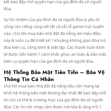
kết bao đậy chở quyền hạn của gia đình đa số người
đùa.
Sự tín nhiệm của gia đình đa số người đùa là yếu tố
sống còn riêng cùng với tất cả cỗi rễ game trực tuyến
nào. chợ tốt mua bán nhà đất đà nẵng am hiểu điều
này & luôn cụ để thiết kế 1 khoảng không gian đùa trò
đùa kiên cụ, công bình & biệt lập. Các thanh toán kinh
tế được tiến hành 1 cách khắc phục an toàn & bảo mật,
kiên cụ quyền hạn của gia đình đa số người đùa.
Hệ Thống Bảo Mật Tiên Tiến – Bảo Vệ
Thông Tin Cá Nhân
chợ tốt mua bán nhà đất đà nẵng tiêu cần mang lại
khối hệ thống bảo mật đương đại nhất để bao đậy chở
tin tức cá thể & trương mục của gia đình đa số người
đùa. Các tin tức nhạy cảm được mã hóa & tàng trữ 1