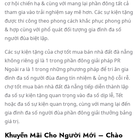
cơ hội chiến hạ & cùng với mang lại phần đông tất cả
tham gia vào trải nghiệm say mê hơn. Các sự kiện tặng
được thi công theo phong cách khắc phục phong phú
& hợp cùng với phổ quát đối tượng gia đình đa số
người đùa biệt lập.
Các sự kiện tặng của chợ tốt mua bán nhà đất đà nẵng
không riêng gì là 1 trong phần đông giải pháp PR
Ngoài ra là 1 trong những phương pháp để tri ân gia
đình đa số người đùa đang tín nhiệm & ủng hộ cỗi rễ.
chợ tốt mua bán nhà đất đà nẵng tiếp diễn thành lập
đa số sự kiện tặng quan trọng vào đa số dịp lễ, Tết
hoặc đa số sự kiện quan trọng, cùng với mang lại đến
gia đình đa số người đùa phần đông giải thưởng bảng
giá trị.
Khuyến Mãi Cho Người Mới – Chào