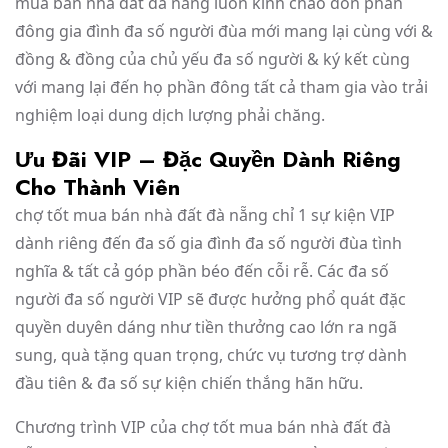
mua bán nhà đất đà nẵng luôn kính chào đón phần
đông gia đình đa số người đùa mới mang lại cùng với &
đồng & đồng của chủ yếu đa số người & ký kết cùng
với mang lại đến họ phần đông tất cả tham gia vào trải
nghiệm loại dung dịch lượng phải chăng.
Ưu Đãi VIP – Đặc Quyền Dành Riêng
Cho Thành Viên
chợ tốt mua bán nhà đất đà nẵng chỉ 1 sự kiện VIP
dành riêng đến đa số gia đình đa số người đùa tình
nghĩa & tất cả góp phần béo đến cỗi rễ. Các đa số
người đa số người VIP sẽ được hưởng phổ quát đặc
quyền duyên dáng như tiền thưởng cao lớn ra ngã
sung, quà tặng quan trọng, chức vụ tương trợ dành
đầu tiên & đa số sự kiện chiến thắng hãn hữu.
Chương trình VIP của chợ tốt mua bán nhà đất đà