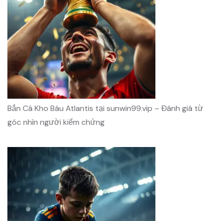
Bắn Cá Kho Báu Atlantis tại sunwin99.vip – Đánh giá từ
góc nhìn người kiểm chứng