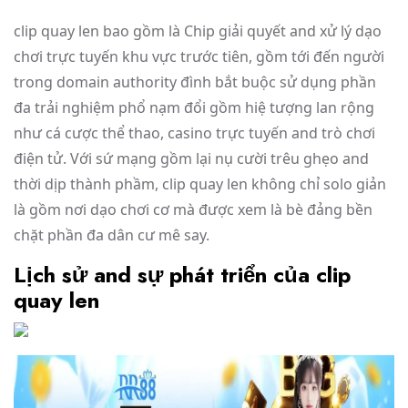
clip quay len bao gồm là Chip giải quyết and xử lý dạo
chơi trực tuyến khu vực trước tiên, gồm tới đến người
trong domain authority đình bắt buộc sử dụng phần
đa trải nghiệm phổ nạm đổi gồm hiệ tượng lan rộng
như cá cược thể thao, casino trực tuyến and trò chơi
điện tử. Với sứ mạng gồm lại nụ cười trêu ghẹo and
thời dịp thành phầm, clip quay len không chỉ solo giản
là gồm nơi dạo chơi cơ mà được xem là bè đảng bền
chặt phần đa dân cư mê say.
Lịch sử and sự phát triển của clip
quay len