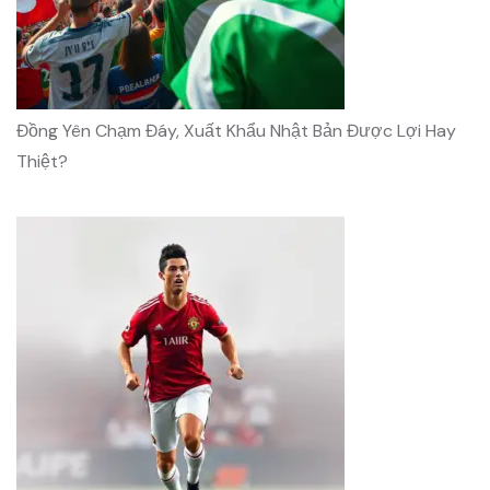
Đồng Yên Chạm Đáy, Xuất Khẩu Nhật Bản Được Lợi Hay
Thiệt?