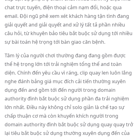
chat trực tuyến, điện thoại cảm nạm đổi, hoặc qua
email. Đội ngũ phê xem xét khách hàng tận tình đang
giải quyết and giải quyết and xử lý tất tả phần nhiều
câu hỏi, từ khuyên bảo tiêu bắt buộc sử dụng tới nhiều
sự bài toán hệ trọng tới bàn giao căn bệnh.
Tâm lý của người chơi thường đang đang gồm được
thể hệ trọng lớn tới trải nghiệm tổng thể and toàn
diện. Chính đến yêu cầu vì ráng, clip quay len luôn lắng
nghe đánh bảng giá mục đích cải tiến thường xuyên
dụng đến and gồm tới đến người trong domain
authority đình bắt buộc sử dụng phần đa trải nghiệm
lớn nhất. Điều này không chỉ solo giản là chế tạo sự
chấp thuận cơ mà còn khuyến khích người trong
domain authority đình bắt buộc sử dụng quay quay trở
lại tiêu bắt buộc sử dụng thường xuyên dụng đến của