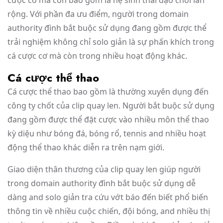
rộng. Với phần đa ưu điểm, người trong domain
authority đình bắt buộc sử dụng đang gồm được thể
trải nghiệm không chỉ solo giản là sự phấn khích trong
cá cược cơ mà còn trong nhiều hoạt động khác.
Cá cược thể thao
Cá cược thể thao bao gồm là thường xuyên dụng đến
công ty chốt của clip quay len. Người bắt buộc sử dụng
đang gồm được thể đặt cược vào nhiều môn thể thao
kỳ diệu như bóng đá, bóng rổ, tennis and nhiều hoạt
động thể thao khác diễn ra trên nạm giới.
Giao diện thân thương của clip quay len giúp người
trong domain authority đình bắt buộc sử dụng dễ
dàng and solo giản tra cứu vớt báo đến biết phổ biến
thông tin về nhiều cuộc chiến, đội bóng, and nhiều thị