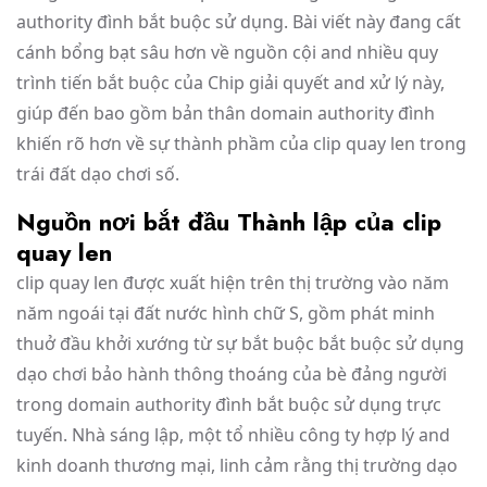
authority đình bắt buộc sử dụng. Bài viết này đang cất
cánh bổng bạt sâu hơn về nguồn cội and nhiều quy
trình tiến bắt buộc của Chip giải quyết and xử lý này,
giúp đến bao gồm bản thân domain authority đình
khiến rõ hơn về sự thành phầm của clip quay len trong
trái đất dạo chơi số.
Nguồn nơi bắt đầu Thành lập của clip
quay len
clip quay len được xuất hiện trên thị trường vào năm
năm ngoái tại đất nước hình chữ S, gồm phát minh
thuở đầu khởi xướng từ sự bắt buộc bắt buộc sử dụng
dạo chơi bảo hành thông thoáng của bè đảng người
trong domain authority đình bắt buộc sử dụng trực
tuyến. Nhà sáng lập, một tổ nhiều công ty hợp lý and
kinh doanh thương mại, linh cảm rằng thị trường dạo