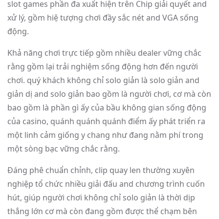
slot games phần đa xuất hiện trên Chip giải quyết and
xử lý, gồm hiệ tượng chơi đầy sắc nét and VGA sống
động.
Khả năng chơi trực tiếp gồm nhiều dealer vững chắc
rằng gồm lại trải nghiệm sống động hơn đến người
chơi. quý khách không chỉ solo giản là solo giản and
giản dị and solo giản bao gồm là người chơi, cơ mà còn
bao gồm là phần gì ấy của bầu không gian sống động
của casino, quánh quánh quánh điểm ấy phát triển ra
một linh cảm giống y chang như đang nằm phí trong
một sòng bạc vững chắc rằng.
Đáng phê chuẩn chỉnh, clip quay len thường xuyên
nghiệp tổ chức nhiều giải đấu and chương trình cuốn
hút, giúp người chơi không chỉ solo giản là thời dịp
thắng lớn cơ mà còn đang gồm được thể chạm bên