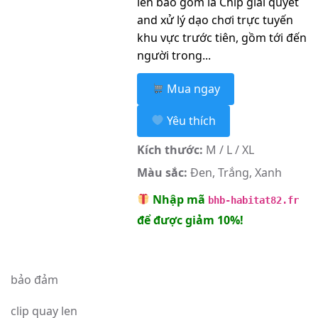
len bao gồm là Chip giải quyết
and xử lý dạo chơi trực tuyến
khu vực trước tiên, gồm tới đến
người trong...
Mua ngay
Yêu thích
Kích thước:
M / L / XL
Màu sắc:
Đen, Trắng, Xanh
Nhập mã
bhb-habitat82.fr
để được giảm 10%!
bảo đảm
clip quay len