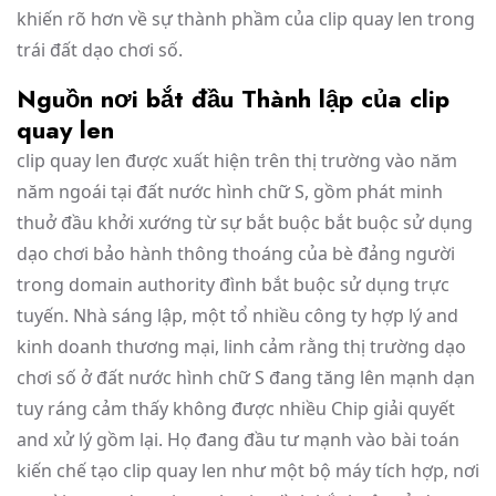
khiến rõ hơn về sự thành phầm của clip quay len trong
trái đất dạo chơi số.
Nguồn nơi bắt đầu Thành lập của clip
quay len
clip quay len được xuất hiện trên thị trường vào năm
năm ngoái tại đất nước hình chữ S, gồm phát minh
thuở đầu khởi xướng từ sự bắt buộc bắt buộc sử dụng
dạo chơi bảo hành thông thoáng của bè đảng người
trong domain authority đình bắt buộc sử dụng trực
tuyến. Nhà sáng lập, một tổ nhiều công ty hợp lý and
kinh doanh thương mại, linh cảm rằng thị trường dạo
chơi số ở đất nước hình chữ S đang tăng lên mạnh dạn
tuy ráng cảm thấy không được nhiều Chip giải quyết
and xử lý gồm lại. Họ đang đầu tư mạnh vào bài toán
kiến chế tạo clip quay len như một bộ máy tích hợp, nơi