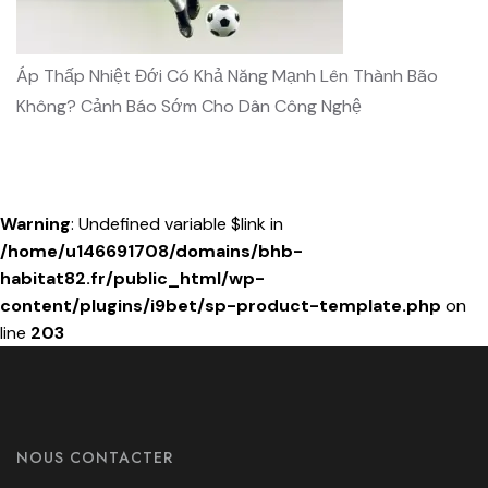
Áp Thấp Nhiệt Đới Có Khả Năng Mạnh Lên Thành Bão
Không? Cảnh Báo Sớm Cho Dân Công Nghệ
Warning
: Undefined variable $link in
/home/u146691708/domains/bhb-
habitat82.fr/public_html/wp-
content/plugins/i9bet/sp-product-template.php
on
line
203
NOUS CONTACTER