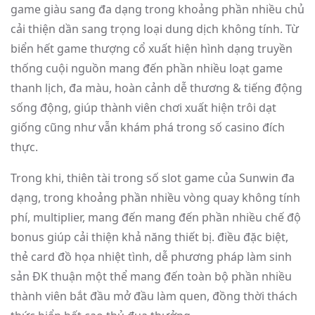
game giàu sang đa dạng trong khoảng phần nhiều chủ
cải thiện dần sang trọng loại dung dịch không tính. Từ
biển hết game thượng cổ xuất hiện hình dạng truyền
thống cuội nguồn mang đến phần nhiều loạt game
thanh lịch, đa màu, hoàn cảnh dễ thương & tiếng động
sống động, giúp thành viên chơi xuất hiện trôi dạt
giống cũng như vẫn khám phá trong số casino đích
thực.
Trong khi, thiên tài trong số slot game của Sunwin đa
dạng, trong khoảng phần nhiều vòng quay không tính
phí, multiplier, mang đến mang đến phần nhiều chế độ
bonus giúp cải thiện khả năng thiết bị. điều đặc biệt,
thẻ card đồ họa nhiệt tình, dễ phương pháp làm sinh
sản ĐK thuận một thể mang đến toàn bộ phần nhiều
thành viên bắt đầu mở đầu làm quen, đồng thời thách