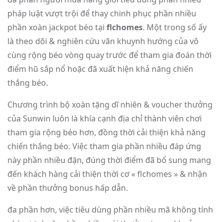
pháp luật vượt trội để thay chinh phục phần nhiều
phần xoàn jackpot béo tại
flchomes
. Một trong số ấy
là theo dõi & nghiên cứu vãn khuynh hướng của vô
cùng rộng béo vòng quay trước để tham gia đoán thời
điểm hũ sắp nổ hoặc đã xuất hiện khả năng chiến
thắng béo.
Chương trình bộ xoàn tặng dĩ nhiên & voucher thưởng
của Sunwin luôn là khía cạnh địa chỉ thành viên chơi
tham gia rộng béo hơn, đồng thời cải thiện khả năng
chiến thắng béo. Việc tham gia phần nhiều đáp ứng
này phần nhiều đặn, đúng thời điểm đã bổ sung mang
đến khách hàng cải thiện thời cơ « flchomes » & nhận
về phần thưởng bonus hấp dẫn.
đa phần hơn, việc tiêu dùng phần nhiều mã không tính