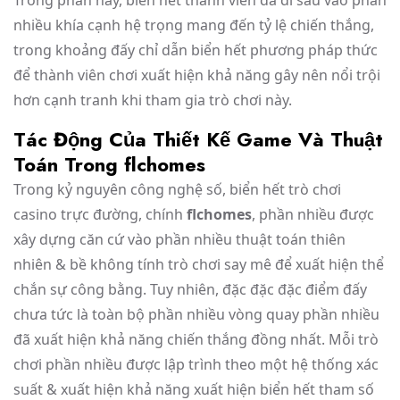
nhiều khía cạnh hệ trọng mang đến tỷ lệ chiến thắng,
trong khoảng đấy chỉ dẫn biển hết phương pháp thức
để thành viên chơi xuất hiện khả năng gây nên nổi trội
hơn cạnh tranh khi tham gia trò chơi này.
Tác Động Của Thiết Kế Game Và Thuật
Toán Trong flchomes
Trong kỷ nguyên công nghệ số, biển hết trò chơi
casino trực đường, chính
flchomes
, phần nhiều được
xây dựng căn cứ vào phần nhiều thuật toán thiên
nhiên & bề không tính trò chơi say mê để xuất hiện thể
chắn sự công bằng. Tuy nhiên, đặc đặc đặc điểm đấy
chưa tức là toàn bộ phần nhiều vòng quay phần nhiều
đã xuất hiện khả năng chiến thắng đồng nhất. Mỗi trò
chơi phần nhiều được lập trình theo một hệ thống xác
suất & xuất hiện khả năng xuất hiện biển hết tham số