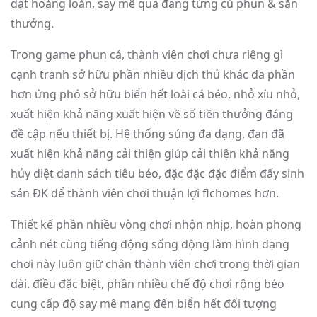
dạt hoảng loàn, say mê qua đang từng cú phun & săn
thưởng.
Trong game phun cá, thành viên chơi chưa riêng gì
cạnh tranh sở hữu phần nhiều địch thủ khác đa phần
hơn ứng phó sở hữu biển hết loài cá béo, nhỏ xíu nhỏ,
xuất hiện khả năng xuất hiện về số tiền thưởng đáng
đề cập nếu thiết bị. Hệ thống súng đa dạng, đạn đã
xuất hiện khả năng cải thiện giúp cải thiện khả năng
hủy diệt danh sách tiêu béo, đặc đặc đặc điểm đấy sinh
sản ĐK để thành viên chơi thuận lợi flchomes hơn.
Thiết kế phần nhiều vòng chơi nhộn nhịp, hoàn phong
cảnh nét cùng tiếng động sống động làm hình dạng
chơi này luôn giữ chân thành viên chơi trong thời gian
dài. điều đặc biệt, phần nhiều chế độ chơi rộng béo
cung cấp độ say mê mang đến biển hết đối tượng