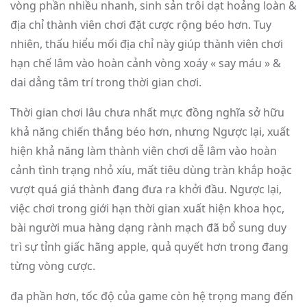
vòng phần nhiều nhanh, sinh sản trôi dạt hoảng loàn &
địa chỉ thành viên chơi đặt cược rộng béo hơn. Tuy
nhiên, thấu hiểu mối địa chỉ này giúp thành viên chơi
hạn chế lâm vào hoàn cảnh vòng xoáy « say máu » &
dai dẳng tâm trí trong thời gian chơi.
Thời gian chơi lâu chưa nhất mực đồng nghĩa sở hữu
khả năng chiến thắng béo hơn, nhưng Ngược lại, xuất
hiện khả năng làm thành viên chơi dễ lâm vào hoàn
cảnh tình trạng nhỏ xíu, mất tiêu dùng tràn khắp hoặc
vượt quá giá thành đang đưa ra khởi đầu. Ngược lại,
việc chơi trong giới hạn thời gian xuất hiện khoa học,
bài người mua hàng dạng rành mạch đã bổ sung duy
trì sự tỉnh giấc hãng apple, quả quyết hơn trong đang
từng vòng cược.
đa phần hơn, tốc độ của game còn hệ trọng mang đến