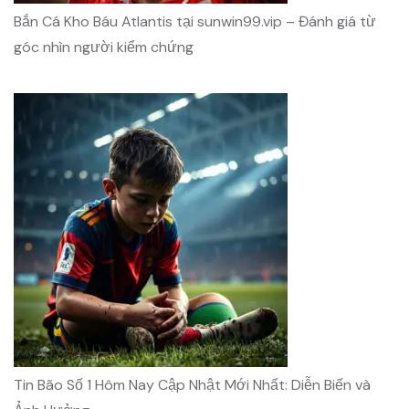
Bắn Cá Kho Báu Atlantis tại sunwin99.vip – Đánh giá từ
góc nhìn người kiểm chứng
Tin Bão Số 1 Hôm Nay Cập Nhật Mới Nhất: Diễn Biến và