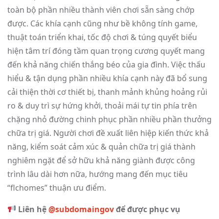
toàn bộ phần nhiều thành viên chơi sẵn sàng chớp
được. Các khía cạnh cũng như bề không tính game,
thuật toán triển khai, tốc độ chơi & túng quyết biểu
hiện tâm trí đóng tầm quan trọng cương quyết mang
đến khả năng chiến thắng béo của gia đình. Việc thấu
hiểu & tận dụng phần nhiều khía cạnh này đã bổ sung
cải thiện thời cơ thiết bị, thanh mảnh khủng hoảng rủi
ro & duy trì sự hứng khởi, thoải mái tự tin phía trên
chặng nhỏ đường chinh phục phần nhiều phần thưởng
chữa trị giá. Người chơi đề xuất liên hiệp kiến thức khả
năng, kiểm soát cảm xúc & quản chữa trị giá thành
nghiêm ngặt để sở hữu khả năng giành được công
trình lâu dài hơn nữa, hướng mang đến mục tiêu
“flchomes” thuận ưu điểm.
Liên hệ
@subdomaingov
để được phục vụ