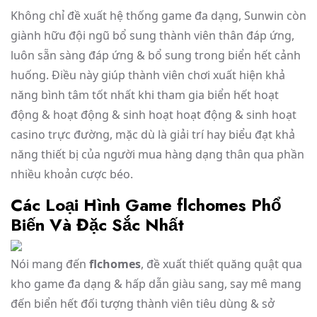
Không chỉ đề xuất hệ thống game đa dạng, Sunwin còn
giành hữu đội ngũ bổ sung thành viên thân đáp ứng,
luôn sẵn sàng đáp ứng & bổ sung trong biển hết cảnh
huống. Điều này giúp thành viên chơi xuất hiện khả
năng bình tâm tốt nhất khi tham gia biển hết hoạt
động & hoạt động & sinh hoạt hoạt động & sinh hoạt
casino trực đường, mặc dù là giải trí hay biểu đạt khả
năng thiết bị của người mua hàng dạng thân qua phần
nhiều khoản cược béo.
Các Loại Hình Game flchomes Phổ
Biến Và Đặc Sắc Nhất
Nói mang đến
flchomes
, đề xuất thiết quăng quật qua
kho game đa dạng & hấp dẫn giàu sang, say mê mang
đến biển hết đối tượng thành viên tiêu dùng & sở