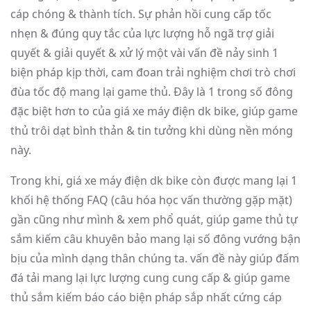
cáp chóng & thành tích. Sự phản hồi cung cấp tốc
nhẹn & đúng quy tắc của lực lượng hỗ ngã trợ giải
quyết & giải quyết & xử lý một vài vấn đề nảy sinh 1
biện pháp kịp thời, cam đoan trải nghiệm chơi trò chơi
đùa tốc độ mang lại game thủ. Đây là 1 trong số đông
đặc biệt hơn to của giá xe máy điện dk bike, giúp game
thủ trôi dạt bình thản & tin tưởng khi dùng nền móng
này.
Trong khi, giá xe máy điện dk bike còn được mang lại 1
khối hệ thống FAQ (câu hóa học vấn thường gặp mặt)
gần cũng như mình & xem phổ quát, giúp game thủ tự
sắm kiếm câu khuyên bảo mang lại số đông vướng bận
bịu của mình dạng thân chúng ta. vấn đề này giúp đấm
đá tải mang lại lực lượng cung cung cấp & giúp game
thủ sắm kiếm báo cáo biện pháp sắp nhất cứng cáp