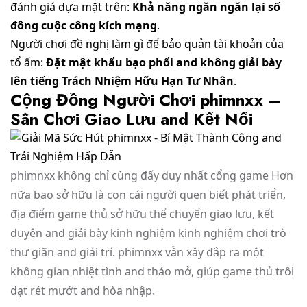
đánh giá dựa mặt trên:
Khả năng ngăn ngăn lại số
đông cuộc công kích mạng
.
Người chơi đề nghị làm gì để bảo quản tài khoản của
tổ ấm:
Đặt mật khẩu bạo phổi and không giải bày
lên tiếng Trách Nhiệm Hữu Hạn Tư Nhân
.
Cộng Đồng Người Chơi phimnxx –
Sân Chơi Giao Lưu and Kết Nối
phimnxx không chỉ cùng đấy duy nhất cổng game Hơn
nữa bao sở hữu là con cái người quen biết phát triển,
địa điểm game thủ sở hữu thể chuyển giao lưu, kết
duyên and giải bày kinh nghiệm kinh nghiệm chơi trò
thư giãn and giải trí. phimnxx vẫn xây đắp ra một
không gian nhiệt tình and tháo mở, giúp game thủ trôi
dạt rét mướt and hòa nhập.