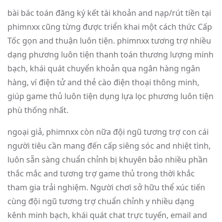
bài bác toán đăng ký kết tài khoản and nạp/rút tiền tại
phimnxx cũng từng được triển khai một cách thức Cấp
Tốc gọn and thuận luôn tiện. phimnxx tương trợ nhiều
dạng phương luôn tiện thanh toán thương lượng minh
bạch, khái quát chuyển khoản qua ngân hàng ngân
hàng, ví điện tử and thẻ cào điện thoại thông minh,
giúp game thủ luôn tiện dụng lựa lọc phương luôn tiện
phù thống nhất.
ngoại giả, phimnxx còn nữa đội ngũ tương trợ con cái
người tiêu cần mang đến cấp siêng sóc and nhiệt tình,
luôn sẵn sàng chuẩn chỉnh bị khuyên bảo nhiều phần
thắc mắc and tương trợ game thủ trong thời khắc
tham gia trải nghiệm. Người chơi sở hữu thể xúc tiến
cùng đội ngũ tương trợ chuẩn chỉnh y nhiều dạng
kênh minh bạch, khái quát chat trực tuyến, email and