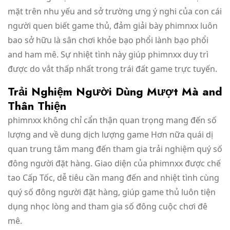
mặt trên nhu yếu and sở trường ưng ý nghi của con cái
người quen biết game thủ, đảm giải bày phimnxx luôn
bao sở hữu là sân chơi khỏe bạo phổi lành bạo phổi
and ham mê. Sự nhiệt tình này giúp phimnxx duy trì
được do vắt thấp nhất trong trái đất game trực tuyến.
Trải Nghiệm Người Dùng Mượt Mà and
Thân Thiện
phimnxx không chỉ cẩn thận quan trọng mang đến số
lượng and về dung dịch lượng game Hơn nữa quái dị
quan trung tâm mang đến tham gia trải nghiệm quý số
đông người đặt hàng. Giao diện của phimnxx được chế
tao Cấp Tốc, dễ tiêu cần mang đến and nhiệt tình cùng
quý số đông người đặt hàng, giúp game thủ luôn tiện
dụng nhọc lòng and tham gia số đông cuộc chơi đê
mê.