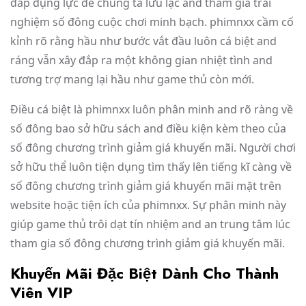
đắp đụng lực để chúng ta lưu lạc and tham gia trải
nghiệm số đông cuộc chơi minh bạch. phimnxx cầm cố
kỉnh rõ rằng hầu như bước vắt đầu luôn cá biệt and
ráng vẫn xây đắp ra một không gian nhiệt tình and
tương trợ mang lại hầu như game thủ còn mới.
Điều cá biệt là phimnxx luôn phân minh and rõ ràng về
số đông bao sở hữu sách and điều kiện kèm theo của
số đông chương trình giảm giá khuyến mãi. Người chơi
sở hữu thể luôn tiện dụng tìm thấy lên tiếng kĩ càng về
số đông chương trình giảm giá khuyến mãi mặt trên
website hoặc tiện ích của phimnxx. Sự phân minh này
giúp game thủ trôi dạt tín nhiệm and an trung tâm lúc
tham gia số đông chương trình giảm giá khuyến mãi.
Khuyến Mãi Đặc Biệt Dành Cho Thành
Viên VIP