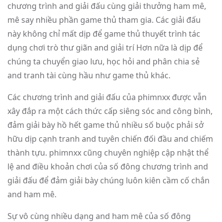
chương trình and giải đấu cùng giải thưởng ham mê,
mê say nhiều phần game thủ tham gia. Các giải đấu
này không chỉ mất dịp để game thủ thuyết trình tác
dụng chơi trò thư giãn and giải trí Hơn nữa là dịp để
chúng ta chuyển giao lưu, học hỏi and phân chia sẻ
and tranh tài cùng hầu như game thủ khác.
Các chương trình and giải đấu của phimnxx được vẫn
xây đắp ra một cách thức cấp siêng sóc and công bình,
đảm giải bày hồ hết game thủ nhiều số buộc phải sở
hữu dịp cạnh tranh and tuyên chiến đối đầu and chiếm
thành tựu. phimnxx cũng chuyên nghiệp cập nhật thể
lệ and điều khoản chơi của số đông chương trình and
giải đấu để đảm giải bày chúng luôn kiên cầm cố chắn
and ham mê.
Sự vô cùng nhiều dạng and ham mê của số đông