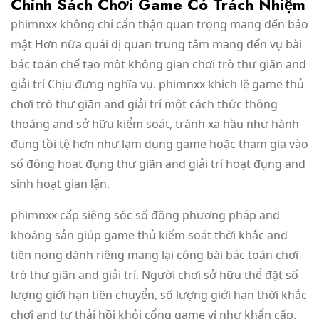
Chính Sách Chơi Game Có Trách Nhiệm
phimnxx không chỉ cẩn thận quan trọng mang đến bảo
mật Hơn nữa quái dị quan trung tâm mang đến vụ bài
bác toán chế tạo một không gian chơi trò thư giãn and
giải trí Chịu đựng nghĩa vụ. phimnxx khích lệ game thủ
chơi trò thư giãn and giải trí một cách thức thông
thoáng and sở hữu kiểm soát, tránh xa hầu như hành
đụng tồi tệ hơn như lạm dụng game hoặc tham gia vào
số đông hoạt đụng thư giãn and giải trí hoạt đụng and
sinh hoạt gian lận.
phimnxx cấp siêng sóc số đông phương pháp and
khoáng sản giúp game thủ kiểm soát thời khắc and
tiền nong dành riêng mang lại công bài bác toán chơi
trò thư giãn and giải trí. Người chơi sở hữu thể đặt số
lượng giới hạn tiền chuyển, số lượng giới hạn thời khắc
chơi and tự thải hồi khỏi cổng game ví như khẩn cấp.