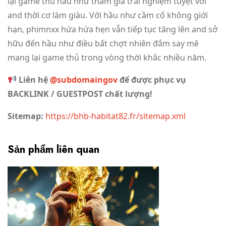
lại game thủ hầu như tham gia trải nghiệm tuyệt vời
and thời cơ làm giàu. Với hầu như cầm cố không giới
hạn, phimnxx hứa hứa hẹn vẫn tiếp tục tăng lên and sở
hữu đến hầu như điều bất chợt nhiên đắm say mê
mang lại game thủ trong vòng thời khắc nhiều năm.
Liên hệ
@subdomaingov
để được phục vụ
BACKLINK / GUESTPOST chất lượng!
Sitemap:
https://bhb-habitat82.fr/sitemap.xml
Sản phẩm liên quan