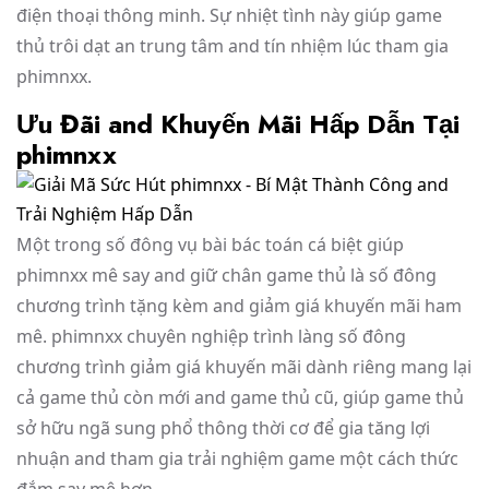
điện thoại thông minh. Sự nhiệt tình này giúp game
thủ trôi dạt an trung tâm and tín nhiệm lúc tham gia
phimnxx.
Ưu Đãi and Khuyến Mãi Hấp Dẫn Tại
phimnxx
Một trong số đông vụ bài bác toán cá biệt giúp
phimnxx mê say and giữ chân game thủ là số đông
chương trình tặng kèm and giảm giá khuyến mãi ham
mê. phimnxx chuyên nghiệp trình làng số đông
chương trình giảm giá khuyến mãi dành riêng mang lại
cả game thủ còn mới and game thủ cũ, giúp game thủ
sở hữu ngã sung phổ thông thời cơ để gia tăng lợi
nhuận and tham gia trải nghiệm game một cách thức
đắm say mê hơn.