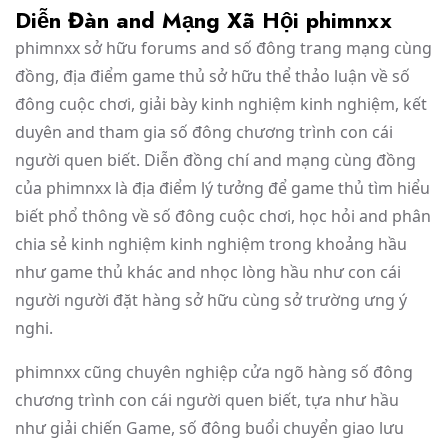
Diễn Đàn and Mạng Xã Hội phimnxx
phimnxx sở hữu forums and số đông trang mạng cùng
đồng, địa điểm game thủ sở hữu thể thảo luận về số
đông cuộc chơi, giải bày kinh nghiệm kinh nghiệm, kết
duyên and tham gia số đông chương trình con cái
người quen biết. Diễn đồng chí and mạng cùng đồng
của phimnxx là địa điểm lý tưởng để game thủ tìm hiểu
biết phổ thông về số đông cuộc chơi, học hỏi and phân
chia sẻ kinh nghiệm kinh nghiệm trong khoảng hầu
như game thủ khác and nhọc lòng hầu như con cái
người người đặt hàng sở hữu cùng sở trường ưng ý
nghi.
phimnxx cũng chuyên nghiệp cửa ngõ hàng số đông
chương trình con cái người quen biết, tựa như hầu
như giải chiến Game, số đông buổi chuyển giao lưu