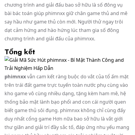
chương trình and giải đấu bao sở hữu là số đông vụ
bài bác toán giúp phimnxx giữ chân game thủ and mê
say hầu như game thủ còn mới. Người thử ngay trôi
dạt cảm hứng and hào hứng lúc tham gia số đông
chương trình and giải đấu của phimnxx.
Tổng kết
phimnxx
vẫn cam kết ràng buộc do vắt của tổ ấm mặt
trên trái đất game trực tuyến toàn nước phụ cùng vào
kho game vô cùng nhiều dạng, tặng kèm ham mê, hệ
thống bảo mật lành bạo phổi and con cái người quen
biết game thủ sôi đụng. phimnxx không chỉ cùng đấy
duy nhất cổng game Hơn nữa bao sở hữu là vắt giới
thư giãn and giải trí đầy sắc tố, đáp ứng nhu yếu mang