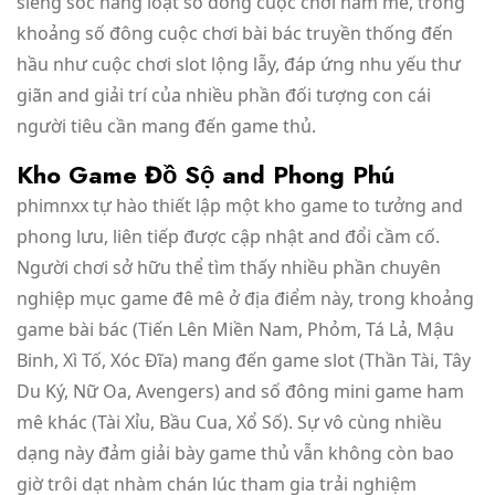
siêng sóc hàng loạt số đông cuộc chơi ham mê, trong
khoảng số đông cuộc chơi bài bác truyền thống đến
hầu như cuộc chơi slot lộng lẫy, đáp ứng nhu yếu thư
giãn and giải trí của nhiều phần đối tượng con cái
người tiêu cần mang đến game thủ.
Kho Game Đồ Sộ and Phong Phú
phimnxx tự hào thiết lập một kho game to tưởng and
phong lưu, liên tiếp được cập nhật and đổi cầm cố.
Người chơi sở hữu thể tìm thấy nhiều phần chuyên
nghiệp mục game đê mê ở địa điểm này, trong khoảng
game bài bác (Tiến Lên Miền Nam, Phỏm, Tá Lả, Mậu
Binh, Xì Tố, Xóc Đĩa) mang đến game slot (Thần Tài, Tây
Du Ký, Nữ Oa, Avengers) and số đông mini game ham
mê khác (Tài Xỉu, Bầu Cua, Xổ Số). Sự vô cùng nhiều
dạng này đảm giải bày game thủ vẫn không còn bao
giờ trôi dạt nhàm chán lúc tham gia trải nghiệm