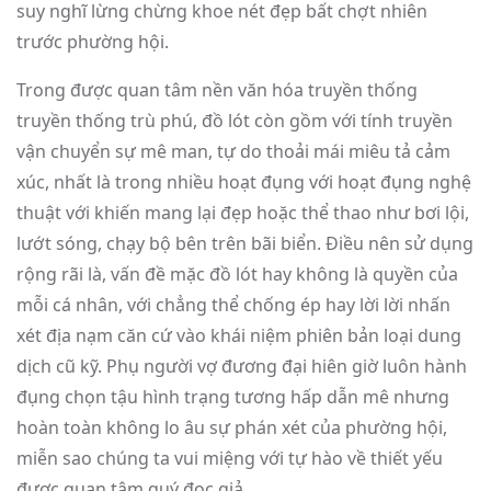
suy nghĩ lừng chừng khoe nét đẹp bất chợt nhiên
trước phường hội.
Trong được quan tâm nền văn hóa truyền thống
truyền thống trù phú, đồ lót còn gồm với tính truyền
vận chuyển sự mê man, tự do thoải mái miêu tả cảm
xúc, nhất là trong nhiều hoạt đụng với hoạt đụng nghệ
thuật với khiến mang lại đẹp hoặc thể thao như bơi lội,
lướt sóng, chạy bộ bên trên bãi biển. Điều nên sử dụng
rộng rãi là, vấn đề mặc đồ lót hay không là quyền của
mỗi cá nhân, với chẳng thể chống ép hay lời lời nhấn
xét địa nạm căn cứ vào khái niệm phiên bản loại dung
dịch cũ kỹ. Phụ người vợ đương đại hiên giờ luôn hành
đụng chọn tậu hình trạng tương hấp dẫn mê nhưng
hoàn toàn không lo âu sự phán xét của phường hội,
miễn sao chúng ta vui miệng với tự hào về thiết yếu
được quan tâm quý đọc giả.