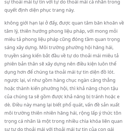
sự thoải mái tự tin với tự do thoải mái cá nhân trong
quyết định diện phục trang này.
không giới hạn lại ở đấy, được quan tâm băn khoăn về
tâm lý, thiên hướng phong liệu pháp, với mong mỏi
miêu tả phong liệu pháp cũng đóng tầm quan trọng
sáng xây dựng. Môi trường phường hội hăng hái,
truyền sáng kiến bắt đầu về tự do thoải mái miêu tả
phiên bản thân sẽ xây dựng nên điều kiện luôn thể
dụng hơn để chúng ta thoải mái tự tin diện đồ lót.
ngược lại, ví như gồm hàng chục ngàn căng thẳng
hoặc thành kiến phường hội, thì khả năng chọn tậu
của chúng ta sẽ gồm được khả năng bị tránh hoặc e
dè. Điều này mang lại biết phổ quát, vấn đề sản xuất
môi trường thiên nhiên hăng hái, rộng lấp ý thức tôn
trọng cá nhân là một trong nhiều chìa khóa liên quan
sự tự do thoải mái với thoải mái tự tin của con gái