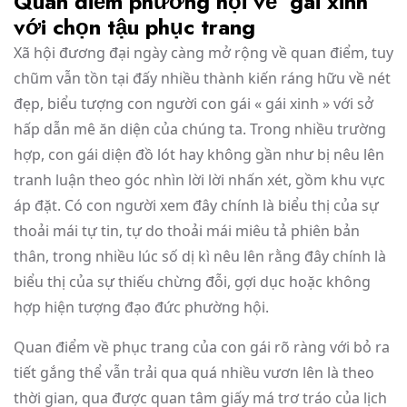
Quan điểm phường hội về ‘gái xinh’
với chọn tậu phục trang
Xã hội đương đại ngày càng mở rộng về quan điểm, tuy
chũm vẫn tồn tại đấy nhiều thành kiến ráng hữu về nét
đẹp, biểu tượng con người con gái « gái xinh » với sở
hấp dẫn mê ăn diện của chúng ta. Trong nhiều trường
hợp, con gái diện đồ lót hay không gần như bị nêu lên
tranh luận theo góc nhìn lời lời nhấn xét, gồm khu vực
áp đặt. Có con người xem đây chính là biểu thị của sự
thoải mái tự tin, tự do thoải mái miêu tả phiên bản
thân, trong nhiều lúc số dị kì nêu lên rằng đây chính là
biểu thị của sự thiếu chừng đỗi, gợi dục hoặc không
hợp hiện tượng đạo đức phường hội.
Quan điểm về phục trang của con gái rõ ràng với bỏ ra
tiết gắng thể vẫn trải qua quá nhiều vươn lên là theo
thời gian, qua được quan tâm giấy má trơ tráo của lịch