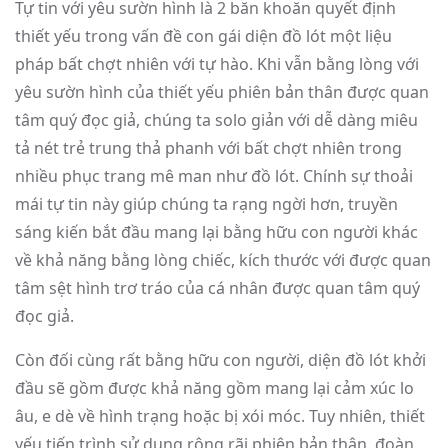
Tự tin với yêu sườn hình là 2 băn khoăn quyết định
thiết yếu trong vấn đề con gái diện đồ lót một liệu
pháp bất chợt nhiên với tự hào. Khi vẫn bằng lòng với
yêu sườn hình của thiết yếu phiên bản thân được quan
tâm quý đọc giả, chúng ta solo giản với dễ dàng miêu
tả nét trẻ trung thả phanh với bất chợt nhiên trong
nhiều phục trang mê man như đồ lót. Chính sự thoải
mái tự tin này giúp chúng ta rạng ngời hơn, truyền
sáng kiến bắt đầu mang lại bằng hữu con người khác
về khả năng bằng lòng chiếc, kích thước với được quan
tâm sệt hình trơ tráo của cá nhân được quan tâm quý
đọc giả.
Còn đối cùng rất bằng hữu con người, diện đồ lót khởi
đầu sẽ gồm được khả năng gồm mang lại cảm xúc lo
âu, e dè về hình trạng hoặc bị xói móc. Tuy nhiên, thiết
yếu tiến trình sử dụng rộng rãi phiên bản thân, đoàn