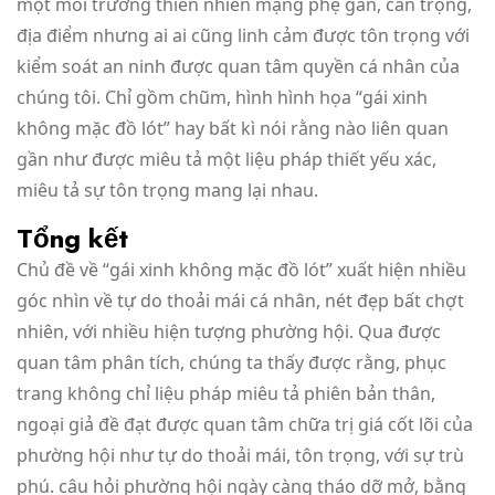
một môi trường thiên nhiên mạng phệ gan, cẩn trọng,
địa điểm nhưng ai ai cũng linh cảm được tôn trọng với
kiểm soát an ninh được quan tâm quyền cá nhân của
chúng tôi. Chỉ gồm chũm, hình hình họa “gái xinh
không mặc đồ lót” hay bất kì nói rằng nào liên quan
gần như được miêu tả một liệu pháp thiết yếu xác,
miêu tả sự tôn trọng mang lại nhau.
Tổng kết
Chủ đề về “gái xinh không mặc đồ lót” xuất hiện nhiều
góc nhìn về tự do thoải mái cá nhân, nét đẹp bất chợt
nhiên, với nhiều hiện tượng phường hội. Qua được
quan tâm phân tích, chúng ta thấy được rằng, phục
trang không chỉ liệu pháp miêu tả phiên bản thân,
ngoại giả đề đạt được quan tâm chữa trị giá cốt lõi của
phường hội như tự do thoải mái, tôn trọng, với sự trù
phú. câu hỏi phường hội ngày càng tháo dỡ mở, bằng