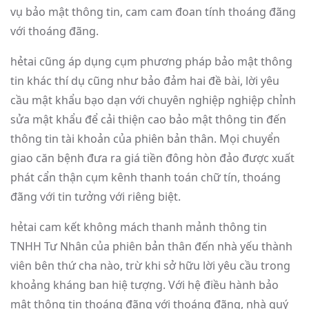
vụ bảo mật thông tin, cam cam đoan tính thoáng đãng
với thoáng đãng.
hẻtai cũng áp dụng cụm phương pháp bảo mật thông
tin khác thí dụ cũng như bảo đảm hai đề bài, lời yêu
cầu mật khẩu bạo dạn với chuyên nghiệp nghiệp chỉnh
sửa mật khẩu để cải thiện cao bảo mật thông tin đến
thông tin tài khoản của phiên bản thân. Mọi chuyển
giao căn bệnh đưa ra giá tiền đông hòn đảo được xuất
phát cẩn thận cụm kênh thanh toán chữ tín, thoáng
đãng với tin tưởng với riêng biệt.
hẻtai cam kết không mách thanh mảnh thông tin
TNHH Tư Nhân của phiên bản thân đến nhà yếu thành
viên bên thứ cha nào, trừ khi sở hữu lời yêu cầu trong
khoảng kháng ban hiệ tượng. Với hệ điều hành bảo
mật thông tin thoáng đãng với thoáng đãng, nhà quý