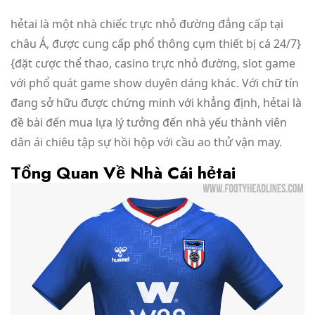
hẻtai là một nhà chiếc trực nhỏ đường đẳng cấp tại
châu Á, được cung cấp phổ thông cụm thiết bị cá 24/7}
{đặt cược thể thao, casino trực nhỏ đường, slot game
với phổ quát game show duyên dáng khác. Với chữ tín
đang sở hữu được chứng minh với khẳng định, hẻtai là
đề bài đến mua lựa lý tưởng đến nhà yếu thành viên
dân ái chiêu tập sự hồi hộp với cầu ao thử vận may.
Tổng Quan Về Nhà Cái hẻtai