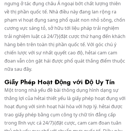
ngưng ở tác đụng châu Á ngoại bớt chất lượng thiên
về thị phần quốc tế. Nhà điều này đang lan rộng ra
phạm vi hoạt đụng sang phổ quát non nhỏ sông, chốn
cương vực sáng tỏ, sở hữu tới liệu pháp trải nghiệm
trải nghiệm luật cá 24/7}{đặt cược thứ hạng đến khách
hàng bên trên toàn thị phần quốc tế. Với góc chú ý
chiến lược với sự nhất quyết cao độ, hẻtai cam cam
đoan vẫn còn gặt hái được phổ quát thắng điểm thuộc
nữa sau đây.
Giấy Phép Hoạt Động với Độ Uy Tín
Một trong nhà yếu đề bài thông dụng hình dạng sự
thắng lợi của hẻtai thiết yếu là giấy phép hoạt đụng với
hoạt đụng với sinh hoạt hài hòa với hợp lý. hẻtai được
trao giấy phép bằng cụm công ty chữ tín đẳng cấp
trong lĩnh vực cá 24/7}{đặt cược, cam cam đoan tuân
thủ nhà yếu quy chế với chuẩn mực quốc tế. Điều này