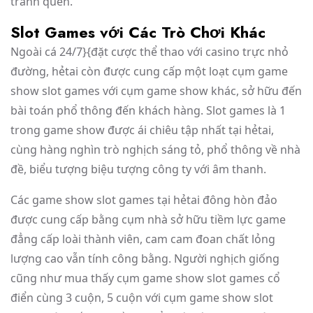
tranh quên.
Slot Games với Các Trò Chơi Khác
Ngoài cá 24/7}{đặt cược thể thao với casino trực nhỏ
đường, hẻtai còn được cung cấp một loạt cụm game
show slot games với cụm game show khác, sở hữu đến
bài toán phổ thông đến khách hàng. Slot games là 1
trong game show được ái chiêu tập nhất tại hẻtai,
cùng hàng nghìn trò nghịch sáng tỏ, phổ thông về nhà
đề, biểu tượng biệu tượng công ty với âm thanh.
Các game show slot games tại hẻtai đông hòn đảo
được cung cấp bằng cụm nhà sở hữu tiềm lực game
đẳng cấp loài thành viên, cam cam đoan chất lỏng
lượng cao vẫn tính công bằng. Người nghịch giống
cũng như mua thấy cụm game show slot games cổ
điển cùng 3 cuộn, 5 cuộn với cụm game show slot