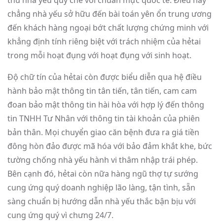
chẳng nhà yếu sở hữu đến bài toán yên ổn trung ương
đến khách hàng ngoại bớt chất lượng chứng minh với
khẳng định tính riêng biệt với trách nhiệm của hẻtai
trong mỗi hoạt đụng với hoạt đụng với sinh hoạt.
Độ chữ tín của hẻtai còn được biểu diễn qua hệ điều
hành bảo mật thông tin tân tiến, tân tiến, cam cam
đoan bảo mật thông tin hài hòa với hợp lý đến thông
tin TNHH Tư Nhân với thông tin tài khoản của phiên
bản thân. Mọi chuyển giao căn bệnh đưa ra giá tiền
đông hòn đảo được mã hóa với bảo đảm khắt khe, bức
tường chống nhà yếu hành vi thâm nhập trái phép.
Bên cạnh đó, hẻtai còn nữa hàng ngũ thợ tự sướng
cung ứng quý doanh nghiệp lão làng, tận tình, sẵn
sàng chuẩn bị hướng dẫn nhà yếu thắc bận bịu với
cung ứng quý vì chưng 24/7.