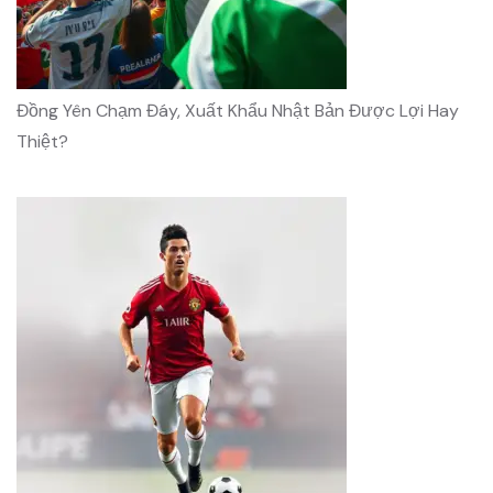
Đồng Yên Chạm Đáy, Xuất Khẩu Nhật Bản Được Lợi Hay
Thiệt?