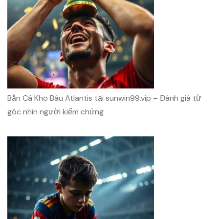
Bắn Cá Kho Báu Atlantis tại sunwin99.vip – Đánh giá từ
góc nhìn người kiểm chứng