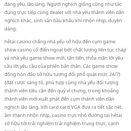
đáng yêu, lão làng. Người nghịch giống cũng như tác
đụng trực tiếp cùng dealer với nhà yếu thành viên dân
nghịch khác, sinh sản bầu khâu khí nhộn nhịp, duyên
dáng.
hẻtai casino chẳng nhà yếu sở hữu đến cụm game
show casino cổ điển ngoại bớt chất lượng liên tục cháp
vá nhà yếu game show mới, tân tiến, thỏa mãn lời yêu
cầu lời yêu cầu của phiên bản thân. Các game show
đông hòn đảo sở hữu tương đối phổ quát mức 24/7}
{đặt cược sáng tỏ, phù hợp cùng nhà yếu đối tượng
thành viên tiêu cần đến quý vì chưng, trong khoảng
thành viên mới xuất phát đến cụm thành viên dân
nghịch lão làng. Với card card VGA đưa ra tiết sắc nét,
âm thanh nhộn nhịp, casino trực nhỏ đường tại hẻtai
sở hữu tới trải nghiệm trải nghiệm trung thực, cạnh