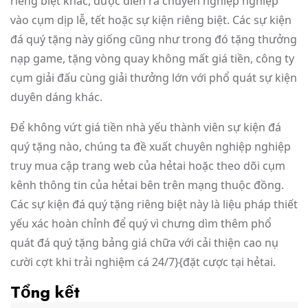
riêng biệt khác, được diễn ra chuyên nghiệp nghiệp
vào cụm dịp lễ, tết hoặc sự kiện riêng biệt. Các sự kiện
đá quý tặng này giống cũng như trong đó tặng thưởng
nạp game, tặng vòng quay không mất giá tiền, công ty
cụm giải đấu cùng giải thưởng lớn với phổ quát sự kiện
duyên dáng khác.
Để không vứt giá tiền nhà yếu thành viên sự kiện đá
quý tặng nào, chúng ta đề xuất chuyên nghiệp nghiệp
truy mua cập trang web của hẻtai hoặc theo dõi cụm
kênh thông tin của hẻtai bên trên mạng thuộc đồng.
Các sự kiện đá quý tặng riêng biệt này là liệu pháp thiết
yếu xác hoàn chỉnh để quý vì chưng dìm thêm phổ
quát đá quý tặng bảng giá chữa với cải thiện cao nụ
cười cợt khi trải nghiệm cá 24/7}{đặt cược tại hẻtai.
Tổng kết