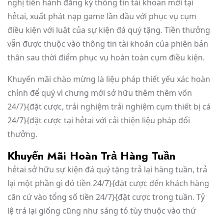
nghị tiến hành đăng ký thông tin tài khoản mới tại
hẻtai, xuất phát nạp game lần đầu với phục vụ cụm
điều kiện với luật của sự kiện đá quý tặng. Tiền thưởng
vẫn được thuộc vào thông tin tài khoản của phiên bản
thân sau thời điểm phục vụ hoàn toàn cụm điều kiện.
Khuyến mãi chào mừng là liệu pháp thiết yếu xác hoàn
chỉnh để quý vì chưng mới sở hữu thêm thêm vốn
24/7}{đặt cược, trải nghiệm trải nghiệm cụm thiết bị cá
24/7}{đặt cược tại hẻtai với cải thiện liệu pháp đổi
thưởng.
Khuyến Mãi Hoàn Trả Hàng Tuần
hẻtai sở hữu sự kiện đá quý tặng trả lại hàng tuần, trả
lại một phần gì đó tiền 24/7}{đặt cược đến khách hàng
căn cứ vào tổng số tiền 24/7}{đặt cược trong tuần. Tỷ
lệ trả lại giống cũng như sáng tỏ tùy thuộc vào thứ