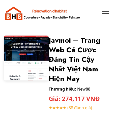
Javmoi – Trang
Web Cá Cược
Đáng Tin Cậy
Nhất Việt Nam
Hiện Nay
Thương hiệu:
New88
Giá:
274,117
VNĐ
★★★★★
(88 đánh giá)