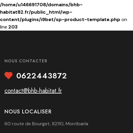
/home/u146691708/domains/bhb-
habitat82.fr/public_html/wp-
content/plugins/i9bet/sp-product-template.php
on
line
203
NOUS CONTACTER
0622443872
contact@bhb-habitat.fr
NOUS LOCALISER
60 route de Bourget, 82110, Montbarla