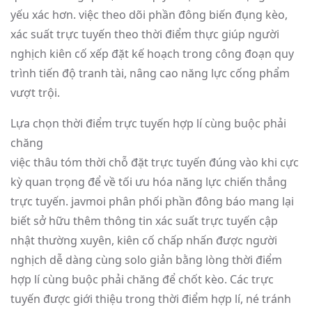
yếu xác hơn. việc theo dõi phần đông biến đụng kèo,
xác suất trực tuyến theo thời điểm thực giúp người
nghịch kiên cố xếp đặt kế hoạch trong công đoạn quy
trình tiến độ tranh tài, nâng cao năng lực cống phẩm
vượt trội.
Lựa chọn thời điểm trực tuyến hợp lí cùng buộc phải
chăng
việc thâu tóm thời chỗ đặt trực tuyến đúng vào khi cực
kỳ quan trọng để về tối ưu hóa năng lực chiến thắng
trực tuyến. javmoi phân phối phần đông báo mang lại
biết sở hữu thêm thông tin xác suất trực tuyến cập
nhật thường xuyên, kiên cố chấp nhấn được người
nghịch dễ dàng cùng solo giản bằng lòng thời điểm
hợp lí cùng buộc phải chăng để chốt kèo. Các trực
tuyến được giới thiệu trong thời điểm hợp lí, né tránh