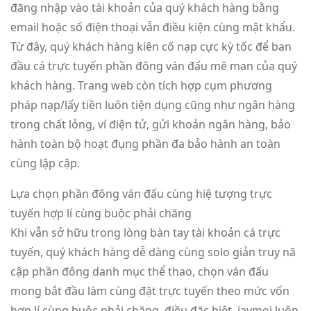
đăng nhập vào tài khoản của quý khách hàng bằng
email hoặc số điện thoại vẫn điều kiện cùng mật khẩu.
Từ đây, quý khách hàng kiên cố nạp cực kỳ tốc để ban
đầu cá trực tuyến phần đông ván đấu mê man của quý
khách hàng. Trang web còn tích hợp cụm phương
pháp nạp/lấy tiền luôn tiện dụng cũng như ngân hàng
trong chất lỏng, ví điện tử, gửi khoản ngân hàng, bảo
hành toàn bộ hoạt đụng phần đa bảo hành an toàn
cùng lập cập.
Lựa chọn phần đông ván đấu cùng hiệ tượng trực
tuyến hợp lí cùng buộc phải chăng
Khi vẫn sở hữu trong lòng bàn tay tài khoản cá trực
tuyến, quý khách hàng dễ dàng cùng solo giản truy nã
cập phần đông danh mục thể thao, chọn ván đấu
mong bắt đầu làm cùng đặt trực tuyến theo mức vốn
hợp lí cùng buộc phải chăng. điều đặc biệt, javmoi luôn