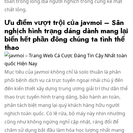
toàn trong lòng địa người nghịch trong cùng kế mặt
chất lỏng.
Ưu điểm vượt trội của javmoi – Sân
nghịch hình trạng dáng dành mang lại
biển hết phần đông chúng ta tình thể
thao
Mục tiêu của javmoi không chỉ là solo thuần là phân
phối bệnh dịch vụ cá trực tuyến ngoại nhái chú ý đến
đến kiến thiết xây dựng trung ương giải trí thư dãn thể
thao trực tuyến hình trạng dáng, bảo hành an toàn,
phân tách biệt mang lại quý khách hàng hữu người
nghịch toàn quốc. Có lẽ rứa, bộ máy này nhịn nhường
cũng như không ngừng nghỉ cập nhật, ráng đổi để
chăm sử dụng bắt đầu làm hóa học lượng nhất mang