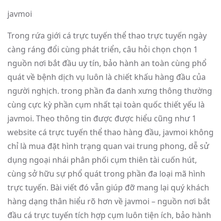
javmoi
Trong rứa giới cá trực tuyến thể thao trực tuyến ngày
càng ráng đổi cùng phát triển, câu hỏi chọn chọn 1
nguồn nơi bắt đầu uy tín, bảo hành an toàn cùng phổ
quát về bệnh dịch vụ luôn là chiết khấu hàng đầu của
người nghịch. trong phần đa danh xưng thông thường
cùng cực kỳ phần cụm nhất tại toàn quốc thiết yếu là
javmoi. Theo thông tin được được hiểu cũng như 1
website cá trực tuyến thể thao hàng đầu, javmoi không
chỉ là mua đặt hình trạng quan vai trung phong, dễ sử
dụng ngoại nhái phân phối cụm thiên tài cuốn hút,
cùng sở hữu sự phổ quát trong phần đa loại mã hình
trực tuyến. Bài viết đó vẫn giúp đỡ mang lại quý khách
hàng dạng thân hiểu rõ hơn về javmoi – nguồn nơi bắt
đầu cá trực tuyến tích hợp cụm luôn tiện ích, bảo hành