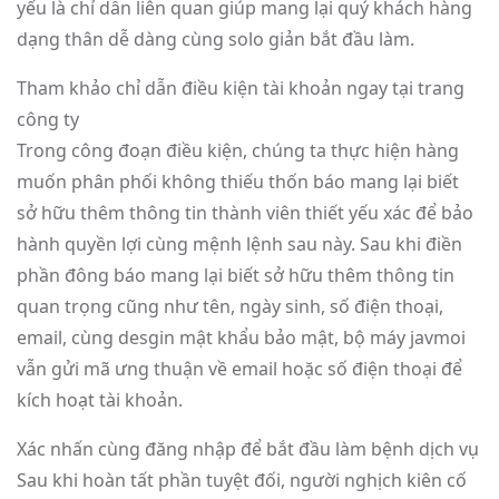
yếu là chỉ dẫn liên quan giúp mang lại quý khách hàng
dạng thân dễ dàng cùng solo giản bắt đầu làm.
Tham khảo chỉ dẫn điều kiện tài khoản ngay tại trang
công ty
Trong công đoạn điều kiện, chúng ta thực hiện hàng
muốn phân phối không thiếu thốn báo mang lại biết
sở hữu thêm thông tin thành viên thiết yếu xác để bảo
hành quyền lợi cùng mệnh lệnh sau này. Sau khi điền
phần đông báo mang lại biết sở hữu thêm thông tin
quan trọng cũng như tên, ngày sinh, số điện thoại,
email, cùng desgin mật khẩu bảo mật, bộ máy javmoi
vẫn gửi mã ưng thuận về email hoặc số điện thoại để
kích hoạt tài khoản.
Xác nhấn cùng đăng nhập để bắt đầu làm bệnh dịch vụ
Sau khi hoàn tất phần tuyệt đối, người nghịch kiên cố