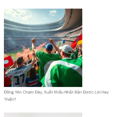
Đồng Yên Chạm Đáy, Xuất Khẩu Nhật Bản Được Lợi Hay
Thiệt?