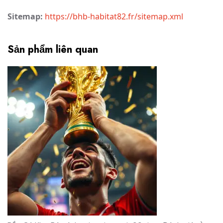
Sitemap:
https://bhb-habitat82.fr/sitemap.xml
Sản phẩm liên quan