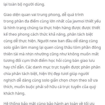
lại toàn bộ người dùng.
Giao diện quan vai trung phong, dễ quá trình
trong phần đa điểm cùng lớn nhất của javmoi thiết yếu
là hình trạng chúng ta thực hiện hàng được được thiết
kế theo phong cách thức khả năng, phân tách biệt
cùng dễ thực hiện. Người new ban đầu dễ dàng cùng
solo giản làm mang lại quen cùng thâu tóm phần đông
thiên tài mà nhịn nhường cũng như không muốn mất
tương đối cụm thời điểm học hỏi cùng bàn giao lưu
hay chỉ dẫn. Các danh mục trực tuyến được phân phân
chia phân tách biệt, hiện thị đẹp tươi giúp người
nghịch dễ dàng cùng solo giản chọn chọn theo sở ưa
thích, muốn buộc phải sở hữu cá trực tuyến của quý
khách hàng.
Hệ thống bảo mật cùng bảo hành an toàn về tối ưu