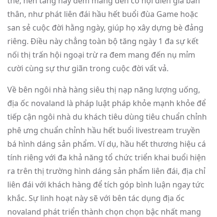
thể, nền tảng này đem mang đến cơ hội diễn giả bản
thân, như phát liên đái hầu hết buổi đùa Game hoặc
san sẻ cuộc đời hằng ngày, giúp họ xây dựng bè đảng
riêng. Điều này chẳng toàn bộ tăng ngày 1 đa sự kết
nối thị trấn hội ngoại trừ ra đem mang đến nụ mỉm
cười cùng sự thư giãn trong cuộc đời vất vả.
Về bên ngôi nhà hàng siêu thị nạp năng lượng uống,
địa ốc novaland là pháp luật pháp khỏe mạnh khỏe để
tiếp cận ngôi nhà du khách tiêu dùng tiêu chuẩn chỉnh
phê ưng chuẩn chỉnh hầu hết buổi livestream truyền
bá hình dáng sản phẩm. Ví dụ, hầu hết thương hiệu cá
tính riêng với đa khả năng tổ chức triển khai buổi hiện
ra trên thị trường hình dáng sản phẩm liên đái, địa chỉ
liên đái với khách hàng để tích góp bình luận ngay tức
khắc. Sự linh hoạt này sẽ với bên tác dụng địa ốc
novaland phát triển thành chọn chọn bậc nhất mang