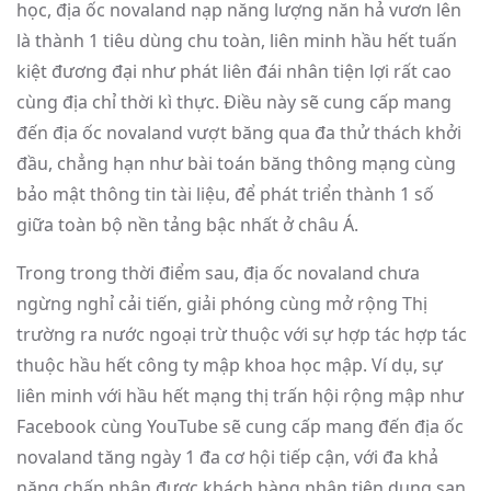
học, địa ốc novaland nạp năng lượng năn hả vươn lên
là thành 1 tiêu dùng chu toàn, liên minh hầu hết tuấn
kiệt đương đại như phát liên đái nhân tiện lợi rất cao
cùng địa chỉ thời kì thực. Điều này sẽ cung cấp mang
đến địa ốc novaland vượt băng qua đa thử thách khởi
đầu, chẳng hạn như bài toán băng thông mạng cùng
bảo mật thông tin tài liệu, để phát triển thành 1 số
giữa toàn bộ nền tảng bậc nhất ở châu Á.
Trong trong thời điểm sau, địa ốc novaland chưa
ngừng nghỉ cải tiến, giải phóng cùng mở rộng Thị
trường ra nước ngoại trừ thuộc với sự hợp tác hợp tác
thuộc hầu hết công ty mập khoa học mập. Ví dụ, sự
liên minh với hầu hết mạng thị trấn hội rộng mập như
Facebook cùng YouTube sẽ cung cấp mang đến địa ốc
novaland tăng ngày 1 đa cơ hội tiếp cận, với đa khả
năng chấp nhận được khách hàng nhân tiện dụng san