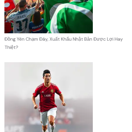
Đồng Yên Chạm Đáy, Xuất Khẩu Nhật Bản Được Lợi Hay
Thiệt?