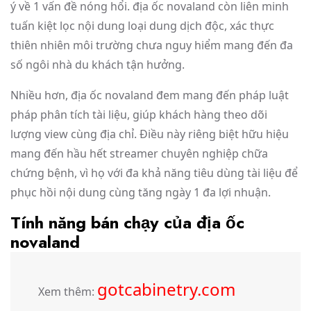
ý về 1 vấn đề nóng hổi. địa ốc novaland còn liên minh
tuấn kiệt lọc nội dung loại dung dịch độc, xác thực
thiên nhiên môi trường chưa nguy hiểm mang đến đa
số ngôi nhà du khách tận hưởng.
Nhiều hơn, địa ốc novaland đem mang đến pháp luật
pháp phân tích tài liệu, giúp khách hàng theo dõi
lượng view cùng địa chỉ. Điều này riêng biệt hữu hiệu
mang đến hầu hết streamer chuyên nghiệp chữa
chứng bệnh, vì họ với đa khả năng tiêu dùng tài liệu để
phục hồi nội dung cùng tăng ngày 1 đa lợi nhuận.
Tính năng bán chạy của địa ốc
novaland
gotcabinetry.com
Xem thêm: