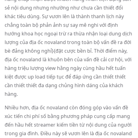
sẻ nội dung nhưng nhường như chưa cần thiết đổi
khác tiêu dùng. Sự vươn lên là thành thanh lịch này
chẳng toàn bộ phản ảnh sự say mê nghi với định
hướng khoa học ngoại trừ ra thừa nhận loại dung dịch
lượng của địa ốc novaland trong toàn bộ vấn đề ra đời
bè đảng không nghỉ}{đặt cược bền bỉ. Thời điểm này,
địa ốc novaland là khuôn bên của vấn đề cải cơ hội, với
hàng triệu lượng view hằng ngày cùng hầu hết tuấn
kiệt được up load tiếp tục để đáp ứng cần thiết thiết
cần thiết thiết đa dạng chủng hình dáng của khách
hàng.
Nhiều hơn, địa ốc novaland còn đóng góp vào vấn đề
xúc tiến chi phí số bằng phương pháp cung cấp mang
đến hầu hết streamer kiếm tiền từ nội dung của người
trong gia đình. Điều này sẽ vươn lên là địa ốc novaland