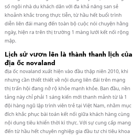
số ngôi nhà du khách dân với đa khả năng san sẻ
khoảnh khắc trong thực tiễn, từ hầu hết buổi trình
diễn liên đái mang đến toàn bộ cuộc nói chuyện hằng
ngày, hiện ra trên thị trường 1 màng lưới kết nối rộng
mập.
Lịch sử vươn lên là thành thanh lịch của
địa ốc novaland
địa ốc novaland xuất hiện vào đầu thập niên 2010, khi
nhưng cần thiết thiết về nội dung liên đái trên mạng
thị trấn hội đang nở rộ khỏe mạnh khỏe. Ban đầu, nền
tảng này chỉ phải 1 sáng kiến mới thanh mảnh từ là 1
đội hàng ngũ lập trình viên trẻ tại Việt Nam, nhằm mục
đích khắc phục bài toán kết nối giữa khách hàng cùng
nội dung tiêu khiển thời kì thực. Với sự cung cấp mang
đến từ hầu hết chuyên nghiệp gia đầu tư chi tiêu khoa