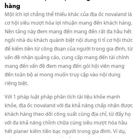
hàng
Một ích lợi chẳng thể thiếu khác của địa ốc novaland là
cơ hội siêu mượt hóa lợi nhuận mang đến khách hàng.
Nền tảng này đem mang đến mang đến rất đa hầu hết
ngôi nhà du khách quánh biệt nội dung ti tỉ cơ hội thức
để kiếm tiền từ công đoạn của người trong gia đình, từ
vấn đề nhận quảng cáo, cung cấp mang đến tài chính
mang đến vấn đề đem mang đến gói hội viên mang
đến toàn bộ ai mong muốn truy cập vào nội dung
riêng biệt.
Với 1 pháp luật pháp phân tích tài liệu khỏe mạnh
khỏe, địa ốc novaland với đa khả năng chấp nhận được
khách hàng theo dõi công suất cùng địa chỉ, từ đấy họ
với đa khả năng chỉnh chữa cùng siêu mượt hóa hầu
hết planer kiếm tiền bạc người trong gia đình. Ví dụ,