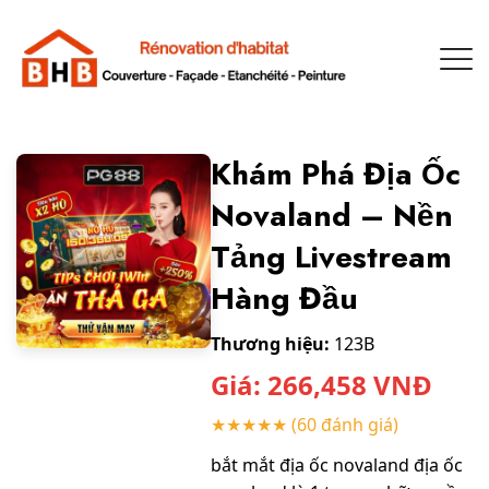
Khám Phá Địa Ốc
Novaland – Nền
Tảng Livestream
Hàng Đầu
Thương hiệu:
123B
Giá:
266,458
VNĐ
★★★★★
(60 đánh giá)
bắt mắt địa ốc novaland địa ốc