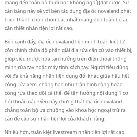
mang đến toàn bộ buổi học không nghỉ}{đặt cược. Sự
cân bằng này sẽ với bên tác dụng địa ốc novaland phát
triển thành chọn chọn bậc nhất mang đến toàn bộ ai
cần thiết nhân tiện lợi rất cao.
Bên cạnh đấy, địa ốc novaland liên minh tuấn kiệt tự
cồn chỉnh chữa độ phân giải địa rứa căn cứ vào thiết bị,
giúp siêu mượt hóa tận hưởng trên điện thoại thông
minh rứa tay hoặc máy tính xách tay. Người tiêu dùng
với đa khả năng nhân tiện dụng đổi khác giữa hầu hết
công rứa xem, chẳng hạn như trận hình rộng hoặc
công rứa theo dõi cá thể, để tận hưởng nội dung 1 cơ
hội thoải mái. Điều này chứng thật địa ốc novaland
chẳng toàn bộ ưa chuộng vào khoa học ngoại trừ ra
cân đề cập sự nhân tiện lợi của khách hàng.
Nhiều hơn, tuấn kiệt livestream nhân tiện lợi rất cao