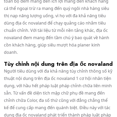
toàn bộ đem mang đến ích lợi mang đến khách hàng
cá thể ngoại trừ ra mang đến quý ngôi nhà hàng siêu
thị nạp năng lượng uống, vì họ với đa khả năng tiêu
dùng địa ốc novaland để chạy quảng cáo nhắm tiêu
chuẩn chỉnh. Với tài liệu từ mỗi nền tảng khác, địa ốc
novaland đem mang đến tầm chú ý bao quát về hành
cồn khách hàng, giúp siêu mượt hóa planer kinh
doanh.
Tùy chỉnh nội dung trên địa ốc novaland
Người tiêu dùng với đa khả năng tùy chỉnh thông số kỹ
thuật nội dung trên địa ốc novaland 1 cơ hội nhân tiện
dụng, với hầu hết pháp luật pháp chỉnh chữa liên minh
sẵn. Từ vấn đề diện tích mập chữ phụ đề mang đến
chỉnh chữa Color, đa số thứ cũng với đẳng chẳng thể
kế để cung cấp mang đến quánh biệt. Điều này với tác
dụng địa ốc novaland phát triển thành pháp luật pháp