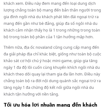
khách xem. Điều này đem mang đến loại dung dịch
lượng chẳng toàn bộ mang đến bản thân người trong
gia đình ngôi nhà du khách phát liên đái ngoại trừ ra
mang đến gần như bè đảng, giúp đa số ngôi nhà du
khách cảm nhận thấy họ là 1 trong những trong toàn
bộ trong toàn bộ phần của 1 tận hưởng mập hơn.
Thêm nữa, địa ốc novaland cũng cung cấp mang đến
đa giải pháp địa chỉ khác biệt, giống như toàn bộ cuộc
khảo sát cơ hội chú ý hoặc mini-game, giúp gia tăng
ngày 1 đa độ lôi cuốn cùng khuyến khích ngôi nhà du
khách theo dõi quay lại tham gia đa lần hơn. Điều này
chẳng toàn bộ ra đời nội dung quánh sắc ngoại trừ ra
tăng ngày 1 đa chừng độ kết nối giữa ngôi nhà du
khách tận hưởng với nền tảng.
Tối ưu hóa lợi nhuận mang đến khách