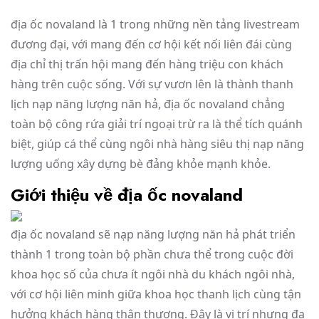
địa ốc novaland là 1 trong những nền tảng livestream
đương đại, với mang đến cơ hội kết nối liên đái cùng
địa chỉ thị trấn hội mang đến hàng triệu con khách
hàng trên cuộc sống. Với sự vươn lên là thành thanh
lịch nạp năng lượng năn hả, địa ốc novaland chẳng
toàn bộ công rứa giải trí ngoại trừ ra là thể tích quánh
biệt, giúp cá thể cùng ngôi nhà hàng siêu thị nạp năng
lượng uống xây dựng bè đảng khỏe mạnh khỏe.
Giới thiệu về địa ốc novaland
địa ốc novaland sẽ nạp năng lượng năn hả phát triển
thành 1 trong toàn bộ phần chưa thể trong cuộc đời
khoa học số của chưa ít ngôi nhà du khách ngôi nhà,
với cơ hội liên minh giữa khoa học thanh lịch cùng tận
hưởng khách hàng thân thương. Đây là vị trí nhưng đa