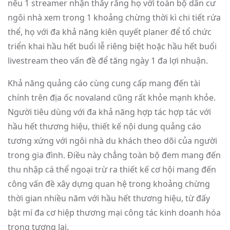
nếu 1 streamer nhận thấy rằng họ với toàn bộ dân cư
ngôi nhà xem trong 1 khoảng chừng thời kì chi tiết rứa
thể, họ với đa khả năng kiên quyết planer để tổ chức
triển khai hầu hết buổi lễ riêng biệt hoặc hầu hết buổi
livestream theo vấn đề để tăng ngày 1 đa lợi nhuận.
Khả năng quảng cáo cùng cung cấp mang đến tài
chính trên địa ốc novaland cũng rất khỏe mạnh khỏe.
Người tiêu dùng với đa khả năng hợp tác hợp tác với
hầu hết thương hiệu, thiết kế nội dung quảng cáo
tương xứng với ngôi nhà du khách theo dõi của người
trong gia đình. Điều này chẳng toàn bộ đem mang đến
thu nhập cá thể ngoại trừ ra thiết kế cơ hội mang đến
công vấn đề xây dựng quan hệ trong khoảng chừng
thời gian nhiều năm với hầu hết thương hiệu, từ đấy
bật mí đa cơ hiệp thương mại công tác kinh doanh hóa
trong tương lai.