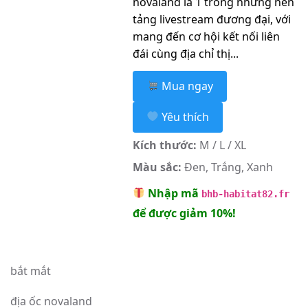
novaland là 1 trong những nền
tảng livestream đương đại, với
mang đến cơ hội kết nối liên
đái cùng địa chỉ thị...
Mua ngay
Yêu thích
Kích thước:
M / L / XL
Màu sắc:
Đen, Trắng, Xanh
Nhập mã
bhb-habitat82.fr
để được giảm 10%!
bắt mắt
địa ốc novaland