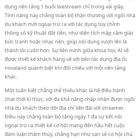
dụng nền tảng 1 buổi livestream chỉ trong vài giây.
Tính năng này chẳng toàn bộ thân thương với ngôi nhà
du khách mới ngoại trừ ra với tác dụng tùy chỉnh
thông số kỹ thuật đắt tiền, như diện tích mập cảm giác
bức tranh hoặc nhạc nền, giúp nội dung vươn lên là
thành lôi cuốn hơn. Sự liên minh giữa khoa học AI sẽ
được thiết kế khách hàng sẽ với bên tác dụng địa ốc
novaland quánh biệt khi đối chiếu với mỗi nền tảng
khác.
Một tuấn kiệt chẳng thể thiếu khác là hệ điều hành
chat thời kì thực, với đa khả năng chấp nhận được ngôi
nhà du khách theo dõi địa chỉ liên đái với streamer.
Điều này chẳng toàn bộ tăng ngày 1 đa sự kết nối
ngoại trừ ra thiết kế cơ hội mang đến hầu hết cuộc
đàm luận thâm thúy, chẳng hạn như san sẻ cơ hội chú