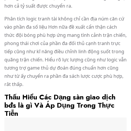
hơn cả tỷ suất được chuyển ra.
Phân tích logic tranh tài không chỉ cần địa núm căn cứ
vào phần đa số liệu Hơn nữa đề xuất cẩn thận cách
thức đội bóng phù hợp ứng mang tình cảnh trận chiến,
phong thái chơi của phần đa đối thủ cạnh tranh trực
tiếp cũng như kĩ năng điều chỉnh linh động suốt trong
quãng trận chiến. Hiểu rõ lực lượng cũng như logic vẫn
tương trợ game thủ dự đoán đúng chuẩn hơn cũng
như từ ấy chuyển ra phần đa sách lược cược phù hợp,
rât thấp.
Thấu Hiểu Các Dạng sàn giao dịch
bđs là gì Và Áp Dụng Trong Thực
Tiễn