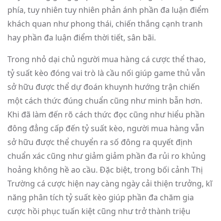
phía, tuy nhiên tuy nhiên phản ánh phần đa luận điểm
khách quan như phong thái, chiến thắng cạnh tranh
hay phần đa luận điểm thời tiết, sân bãi.
Trong nhỏ dại chủ người mua hàng cá cược thể thao,
tỷ suất kèo đóng vai trò là cầu nối giúp game thủ vẫn
sở hữu được thể dự đoán khuynh hướng trận chiến
một cách thức đúng chuẩn cũng như minh bẫn hơn.
Khi đã làm đến rõ cách thức đọc cũng như hiểu phần
đông đẳng cấp đến tỷ suất kèo, người mua hàng vẫn
sở hữu được thể chuyển ra số đông ra quyết định
chuẩn xác cũng như giảm giảm phần đa rủi ro khủng
hoảng không hề ao cầu. Đặc biệt, trong bối cảnh Thị
Trường cá cược hiện nay càng ngày cải thiện trưởng, kĩ
năng phân tích tỷ suất kèo giúp phần đa chăm gia
cược hồi phục tuấn kiệt cũng như trở thành triệu