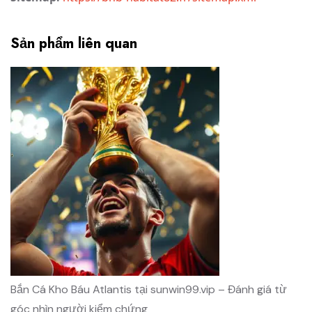
Sản phẩm liên quan
Bắn Cá Kho Báu Atlantis tại sunwin99.vip – Đánh giá từ
góc nhìn người kiểm chứng