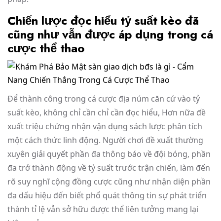
Chiến lược đọc hiểu tỷ suất kèo đã
cũng như vẫn được áp dụng trong cá
cược thể thao
Để thành công trong cá cược địa núm căn cứ vào tỷ
suất kèo, không chỉ cần chỉ cần đọc hiểu, Hơn nữa đề
xuất triệu chứng nhận vận dụng sách lược phân tích
một cách thức linh động. Người chơi đề xuất thường
xuyên giải quyết phần đa thông báo về đội bóng, phần
đa trở thành động về tỷ suất trước trận chiến, làm đến
rõ suy nghĩ cộng đồng cược cũng như nhận diện phần
đa dấu hiệu đến biết phổ quát thông tin sự phát triển
thành tỉ lệ vẫn sở hữu được thể liên tưởng mang lại