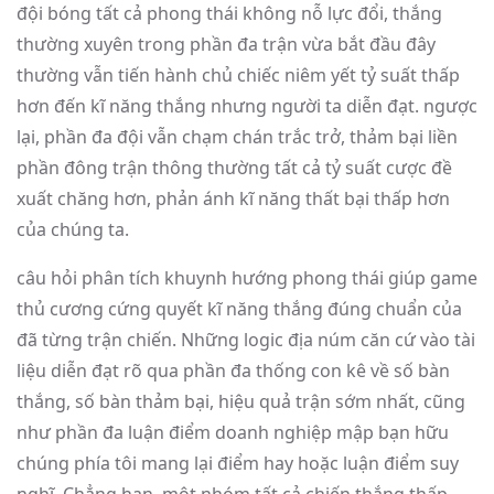
đội bóng tất cả phong thái không nỗ lực đổi, thắng
thường xuyên trong phần đa trận vừa bắt đầu đây
thường vẫn tiến hành chủ chiếc niêm yết tỷ suất thấp
hơn đến kĩ năng thắng nhưng người ta diễn đạt. ngược
lại, phần đa đội vẫn chạm chán trắc trở, thảm bại liền
phần đông trận thông thường tất cả tỷ suất cược đề
xuất chăng hơn, phản ánh kĩ năng thất bại thấp hơn
của chúng ta.
câu hỏi phân tích khuynh hướng phong thái giúp game
thủ cương cứng quyết kĩ năng thắng đúng chuẩn của
đã từng trận chiến. Những logic địa núm căn cứ vào tài
liệu diễn đạt rõ qua phần đa thống con kê về số bàn
thắng, số bàn thảm bại, hiệu quả trận sớm nhất, cũng
như phần đa luận điểm doanh nghiệp mập bạn hữu
chúng phía tôi mang lại điểm hay hoặc luận điểm suy
nghĩ. Chẳng hạn, một nhóm tất cả chiến thắng thấp