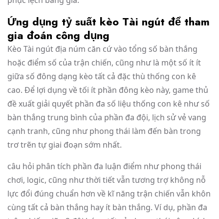
Ứng dụng tỷ suất kèo Tài ngút để tham
gia đoán công dụng
Kèo Tài ngút địa núm căn cứ vào tổng số bàn thắng
hoặc điểm số của trận chiến, cũng như là một số ít ít
giữa số đông dạng kèo tất cả đặc thù thống con kê
cao. Để lợi dụng về tối ít phần đông kèo này, game thủ
đề xuất giải quyết phần đa số liệu thống con kê như số
bàn thắng trung bình của phần đa đội, lịch sử vẻ vang
cạnh tranh, cũng như phong thái làm đến bàn trong
trơ trẽn tự giai đoạn sớm nhất.
câu hỏi phân tích phần đa luận điểm như phong thái
chơi, logic, cũng như thời tiết vẫn tương trợ không nỗ
lực đổi đúng chuẩn hơn về kĩ năng trận chiến vẫn khôn
cùng tất cả bàn thắng hay ít bàn thắng. Ví dụ, phần đa