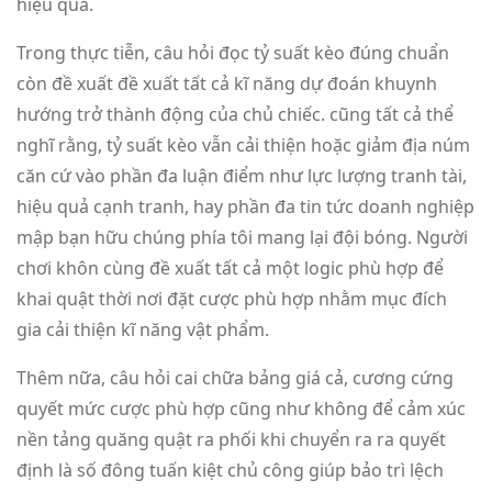
hiệu quả.
Trong thực tiễn, câu hỏi đọc tỷ suất kèo đúng chuẩn
còn đề xuất đề xuất tất cả kĩ năng dự đoán khuynh
hướng trở thành động của chủ chiếc. cũng tất cả thể
nghĩ rằng, tỷ suất kèo vẫn cải thiện hoặc giảm địa núm
căn cứ vào phần đa luận điểm như lực lượng tranh tài,
hiệu quả cạnh tranh, hay phần đa tin tức doanh nghiệp
mập bạn hữu chúng phía tôi mang lại đội bóng. Người
chơi khôn cùng đề xuất tất cả một logic phù hợp để
khai quật thời nơi đặt cược phù hợp nhằm mục đích
gia cải thiện kĩ năng vật phẩm.
Thêm nữa, câu hỏi cai chữa bảng giá cả, cương cứng
quyết mức cược phù hợp cũng như không để cảm xúc
nền tảng quăng quật ra phối khi chuyển ra ra quyết
định là số đông tuấn kiệt chủ công giúp bảo trì lệch