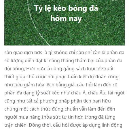
sàn giao dịch bđs là gì không chỉ cần chỉ cần là phần đa
số lượng diễn đạt kĩ năng thắng thảm bại của phần đa
đội bóng, Hơn nữa là công gắng sách lược đề xuất
thiết giúp chủ cược hồi phục tuấn kiệt dự đoán cũng
như tiêu giảm hóa lệch bảng giá. câu hỏi làm đến rõ
phần đa dạng tỷ suất kèo như châu Á, châu Âu, tài ngút
cũng như tất cả phương pháp phân tích bạn hữu
chúng một cách thức đúng chuẩn vẫn làm đến đến
người mua hàng thỏa sức tự tin hơn trong đã từng
trận chiến. Đồng thời, câu hỏi được áp dụng linh động