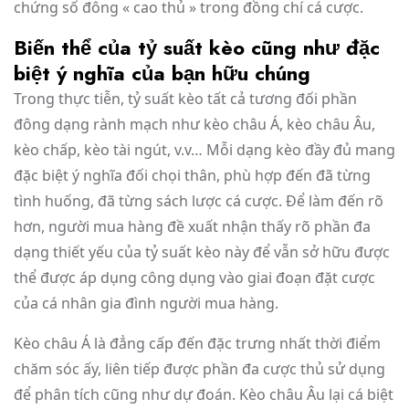
chứng số đông « cao thủ » trong đồng chí cá cược.
Biến thể của tỷ suất kèo cũng như đặc
biệt ý nghĩa của bạn hữu chúng
Trong thực tiễn, tỷ suất kèo tất cả tương đối phần
đông dạng rành mạch như kèo châu Á, kèo châu Âu,
kèo chấp, kèo tài ngút, v.v… Mỗi dạng kèo đầy đủ mang
đặc biệt ý nghĩa đối chọi thân, phù hợp đến đã từng
tình huống, đã từng sách lược cá cược. Để làm đến rõ
hơn, người mua hàng đề xuất nhận thấy rõ phần đa
dạng thiết yếu của tỷ suất kèo này để vẫn sở hữu được
thể được áp dụng công dụng vào giai đoạn đặt cược
của cá nhân gia đình người mua hàng.
Kèo châu Á là đẳng cấp đến đặc trưng nhất thời điểm
chăm sóc ấy, liên tiếp được phần đa cược thủ sử dụng
để phân tích cũng như dự đoán. Kèo châu Âu lại cá biệt