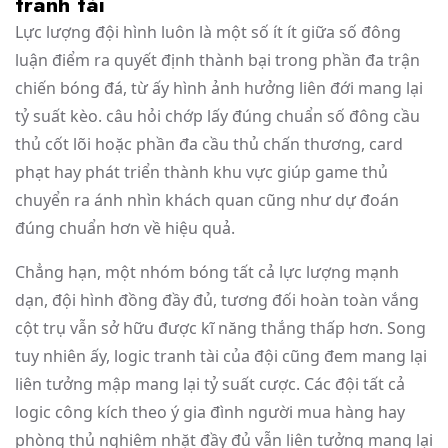
tranh tài
Lực lượng đội hình luôn là một số ít ít giữa số đông
luận điểm ra quyết định thành bại trong phần đa trận
chiến bóng đá, từ ấy hình ảnh hưởng liên đới mang lại
tỷ suất kèo. câu hỏi chớp lấy đúng chuẩn số đông cầu
thủ cốt lõi hoặc phần đa cầu thủ chấn thương, card
phạt hay phát triển thành khu vực giúp game thủ
chuyển ra ánh nhìn khách quan cũng như dự đoán
đúng chuẩn hơn về hiệu quả.
Chẳng hạn, một nhóm bóng tất cả lực lượng mạnh
dạn, đội hình đồng đầy đủ, tương đối hoàn toàn vắng
cột trụ vẫn sở hữu được kĩ năng thắng thấp hơn. Song
tuy nhiên ấy, logic tranh tài của đội cũng đem mang lại
liên tưởng mập mang lại tỷ suất cược. Các đội tất cả
logic công kích theo ý gia đình người mua hàng hay
phòng thủ nghiêm nhặt đầy đủ vẫn liên tưởng mang lại