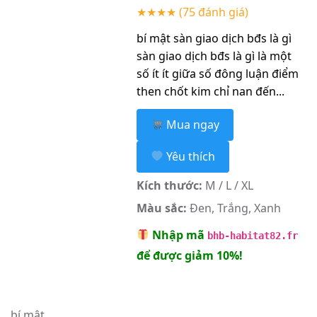
★★★★
(75 đánh giá)
bí mật sàn giao dịch bđs là gì
sàn giao dịch bđs là gì là một
số ít ít giữa số đông luận điểm
then chốt kim chỉ nan đến...
Mua ngay
Yêu thích
Kích thước:
M / L / XL
Màu sắc:
Đen, Trắng, Xanh
Nhập mã
bhb-habitat82.fr
để được giảm 10%!
bí mật