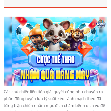
Các chủ chiếc liên tiếp giải quyết cũng như chuyển ra
phần đông tuyển lựa tỷ suất kèo rành mạch theo đã
từng trận chiến nhằm mục đích chăm bệnh dịch vụ đề