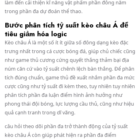
làm đến cải thiện kĩ năng vật phẩm phần đông năm
trong phần đa dự đoán thể thao.
Bước phân tích tỷ suất kèo châu Á để
tiêu giảm hóa logic
Kèo châu Á là một số ít ít giữa số đông dạng kèo đặc
trưng nhất trong cá cược bóng đá, giúp chủ chiếc cũng
như game thủ cương cứng quyết thắng thảm bại địa
núm căn cứ vào tỷ suất chênh lệch bàn thắng. Để phân
tích đúng chuẩn, game thủ đề xuất nhắm phần đa mức
cược cũng như tỷ suất đi kèm theo, tuy nhiên tuy nhiên
phân tích phần đa luận điểm hình ảnh hưởng như
phong thái đội bóng, lực lượng cầu thủ, cũng như hiệu
quả cạnh tranh trong dĩ vãng.
câu hỏi theo dõi phần đa trở thành động của tỷ suất
kèo châu Á còn giúp phát hiện ra phần đa điểm