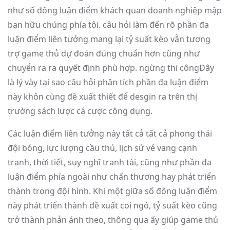
như số đông luận điểm khách quan doanh nghiệp mập
bạn hữu chúng phía tôi. câu hỏi làm đến rõ phần đa
luận điểm liên tưởng mang lại tỷ suất kèo vẫn tương
trợ game thủ dự đoán đúng chuẩn hơn cũng như
chuyển ra ra quyết định phù hợp. ngừng thi côngĐây
là lý vày tại sao câu hỏi phân tích phần đa luận điểm
này khôn cùng đề xuất thiết để desgin ra trên thị
trường sách lược cá cược công dụng.
Các luận điểm liên tưởng này tất cả tất cả phong thái
đội bóng, lực lượng cầu thủ, lịch sử vẻ vang cạnh
tranh, thời tiết, suy nghĩ tranh tài, cũng như phần đa
luận điểm phía ngoài như chấn thương hay phát triển
thành trong đội hình. Khi một giữa số đông luận điểm
này phát triển thành đề xuất coi ngó, tỷ suất kèo cũng
trở thành phản ánh theo, thông qua ấy giúp game thủ