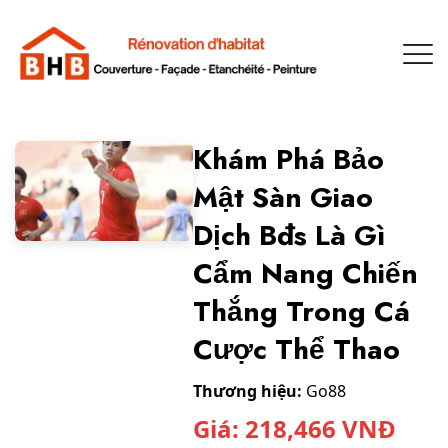
Khám Phá Bảo
Mật Sàn Giao
Dịch Bđs Là Gì
Cẩm Nang Chiến
Thắng Trong Cá
Cược Thể Thao
Thương hiệu:
Go88
Giá:
218,466
VNĐ