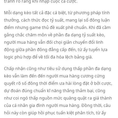
tranh rõ ràng khi nhập cuộc cá cược.
Mỗi dạng kèo tất cả đặc cá biệt, từ phương pháp tính
thưởng, cách thức đọc tỷ suất, mang lại số đông luận
điểm nhưng game thủ đề xuất phê chuẩn. Khi đã cầm
gắng chắc chăm môn về phần đa dạng tỷ suất kèo,
người mua hàng vẫn đối chọi giản chuyển đổi linh
động giữa phần đông đẳng cấp đến, từ ấy tuyển lựa
logic phù hợp để về tối đa hóa lệch bảng giá.
Chấp nhận cũng như tiêu sử dụng thấp phần đa dạng
kèo vẫn làm đến đến người mua hàng cương cứng
quyết rõ số đông thời điểm ưa hài lòng đặt ở bởi cược,
dự đoán đúng chuẩn kĩ năng thắng thảm bại, cũng
như coi ngó thấp nguồn mức quăng quật ra giá thành
của cá nhân gia đình người mua hàng. Đồng thời, câu
hỏi này còn giúp hồi phục tuấn kiệt phân tích, từ ấy