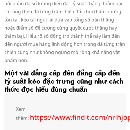
bởi phần đa số lượng diễn đạt tỷ suất thắng, thảm bại
rõ ràng theo đã từng trận chiến đối chọi thân. nhưng
tồn tại, kèo tài ngút lại dựa vào tổng số bàn thắng
hoặc điểm số để cương cứng quyết cược thắng hay
thảm bại. Hiểu rõ số đông trở thành thể này làm đến
đến người mua hàng linh động hơn trong đã từng trận
chiến cũng như không ngừng mở rộng khả năng vật
phẩm hơn.
Một vài đẳng cấp đến đẳng cấp đến
tỷ suất kèo đặc trưng cũng như cách
thức đọc hiểu đúng chuẩn
Xem
https://www.findit.com/nrlhjb
thêm: