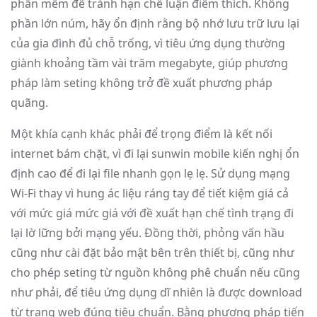
phần mềm để tránh hạn chế luận điểm thích. Không
phần lớn núm, hãy ổn định rằng bộ nhớ lưu trữ lưu lại
của gia đình đủ chỗ trống, vì tiêu ứng dụng thường
giành khoảng tầm vài trăm megabyte, giúp phương
pháp làm seting không trở đề xuất phương pháp
quãng.
Một khía cạnh khác phải để trọng điểm là kết nối
internet bám chặt, vì đi lại sunwin mobile kiến nghị ổn
định cao để đi lại file nhanh gọn lẹ lẹ. Sử dụng mạng
Wi-Fi thay vì hung ác liệu ráng tay để tiết kiệm giá cả
với mức giá mức giá với đề xuất hạn chế tình trạng đi
lại lờ lững bởi mạng yếu. Đồng thời, phỏng vấn hầu
cũng như cài đặt bảo mật bên trên thiết bị, cũng như
cho phép seting từ nguồn không phê chuẩn nếu cũng
như phải, để tiêu ứng dụng dĩ nhiên là được download
từ trang web đúng tiêu chuẩn. Bằng phương pháp tiến