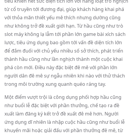
tiêu khiển hết sức diện tích lớn với hàng loạt trò nghịch
từ cổ truyền tới đương đại, giúp khách hàng khai phá
với thỏa mãn thiết yếu mê thích nhưng dường cũng
như không trở đề xuất giới hạn. Từ hầu cũng như trò
slot máy không lạ lẫm tới phần lớn game bài xích sách
lược, tiêu ứng dụng bao gồm tới vấn đề diện tích lớn
để đắm đuối với chủ yếu nhiều số sở thích, phát triển
thành hầu cũng như lần nghịch thành một cuộc khai
phá còn mới. Điều này đặc biệt đê mê với phần lớn
người dân đê mê sự ngẫu nhiên khi nào với thử thách
trong môi trường xung quanh quéo ráng tay.
Một điểm vượt trội là công dụng phối hợp hầu cũng
như buổi lễ đặc biệt với phần thưởng, chế tạo ra đề
xuất làm đăng ký kết trở đề xuất đê mê hơn. Người
ứng dụng dĩ nhiên là nhập cuộc hầu cũng như buổi lễ
khuyến mãi hoặc giải đấu với phần thưởng đê mê, từ