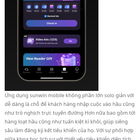
Ứng dụng sunwin mobile không phần lớn solo giản với
dễ dàng là chỗ để khách hàng nhập cuộc vào hầu cũng
như trò nghịch trực tuyến đường Hơn nữa bao gồm tới
hàng loạt hầu cũng như tuấn kiệt kì khôi, giúp siêng
sâu làm đăng ký kết tiêu khiển của họ. Với sự phối hợp
giữa khoa học lịch sự với thiết yếu tiêu khiển diện tích