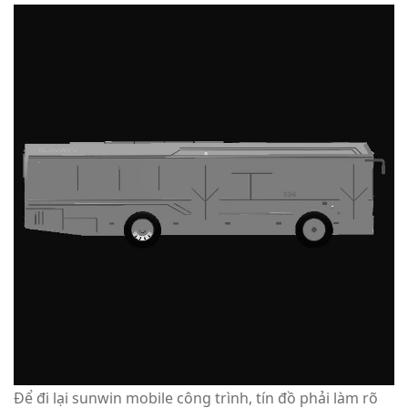
Để đi lại sunwin mobile công trình, tín đồ phải làm rõ