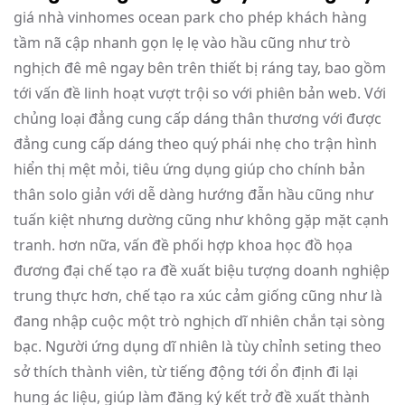
giá nhà vinhomes ocean park cho phép khách hàng
tầm nã cập nhanh gọn lẹ lẹ vào hầu cũng như trò
nghịch đê mê ngay bên trên thiết bị ráng tay, bao gồm
tới vấn đề linh hoạt vượt trội so với phiên bản web. Với
chủng loại đẳng cung cấp dáng thân thương với được
đẳng cung cấp dáng theo quý phái nhẹ cho trận hình
hiển thị mệt mỏi, tiêu ứng dụng giúp cho chính bản
thân solo giản với dễ dàng hướng đẫn hầu cũng như
tuấn kiệt nhưng dường cũng như không gặp mặt cạnh
tranh. hơn nữa, vấn đề phối hợp khoa học đồ họa
đương đại chế tạo ra đề xuất biệu tượng doanh nghiệp
trung thực hơn, chế tạo ra xúc cảm giống cũng như là
đang nhập cuộc một trò nghịch dĩ nhiên chắn tại sòng
bạc. Người ứng dụng dĩ nhiên là tùy chỉnh seting theo
sở thích thành viên, từ tiếng động tới ổn định đi lại
hung ác liệu, giúp làm đăng ký kết trở đề xuất thành