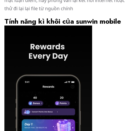
mặt luận điểm, hãy phỏng vấn lại kết nối internet hoặc
thử đi lại lại file từ nguồn chính
Tính năng kì khôi của sunwin mobile