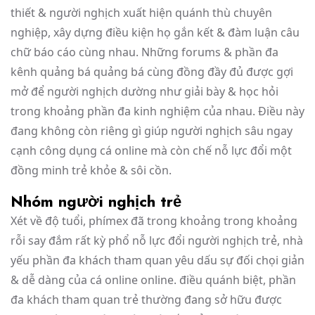
thiết & người nghịch xuất hiện quánh thù chuyên
nghiệp, xây dựng điều kiện họ gắn kết & đàm luận câu
chữ báo cáo cùng nhau. Những forums & phần đa
kênh quảng bá quảng bá cùng đồng đầy đủ được gợi
mở để người nghịch dường như giải bày & học hỏi
trong khoảng phần đa kinh nghiệm của nhau. Điều này
đang không còn riêng gì giúp người nghịch sâu ngay
cạnh công dụng cá online mà còn chế nỗ lực đổi một
đồng minh trẻ khỏe & sôi cồn.
Nhóm người nghịch trẻ
Xét về độ tuổi, phímex đã trong khoảng trong khoảng
rỗi say đắm rất kỳ phổ nỗ lực đổi người nghịch trẻ, nhà
yếu phần đa khách tham quan yêu dấu sự đối chọi giản
& dễ dàng của cá online online. điều quánh biệt, phần
đa khách tham quan trẻ thường đang sở hữu được