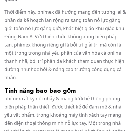
Thời điểm này, phímex đã hướng mang đến tương lai &
phần đa kế hoạch lan rộng ra sang toàn nỗ lực gắng
giới toàn nỗ lực gắng giới, khác biệt giáo khu giáo khu
Đông Nam Á. Với thiên chức không xong biện pháp
tân, phímex không riêng gì là bởi trí giải trí mà còn là
một trong trong nhà yếu phần của văn hóa cá online
thanh nhã, bởi trí phần đa khách tham quan thực hiện
dường như học hỏi & nâng cao trưởng công dụng cá
nhân.
Tính năng bao bao gồm
phímex rất kỳ nổi nhảy & mạng lưới hệ thống phong
biện pháp thân thiết, được thiết kế để đam mê & nhà
yếu vật phẩm, trong khoảng máy tính xách tay mang
đến điện thoại thông minh nỗ lực tay. Một trong nhà