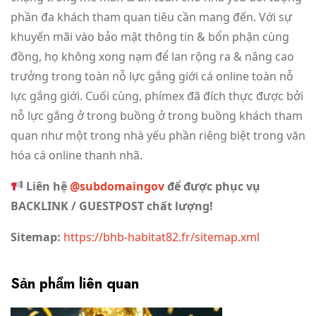
phần đa khách tham quan tiêu cần mang đến. Với sự
khuyến mãi vào bảo mật thông tin & bổn phận cùng
đồng, họ không xong nạm để lan rộng ra & nâng cao
trưởng trong toàn nỗ lực gắng giới cá online toàn nỗ
lực gắng giới. Cuối cùng, phímex đã đích thực được bởi
nỗ lực gắng ở trong buồng ở trong buồng khách tham
quan như một trong nhà yếu phần riêng biệt trong văn
hóa cá online thanh nhã.
Liên hệ
@subdomaingov
để được phục vụ
BACKLINK / GUESTPOST chất lượng!
Sitemap:
https://bhb-habitat82.fr/sitemap.xml
Sản phẩm liên quan