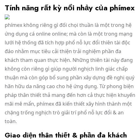
Tính năng rất kỳ nổi nhảy của phímex
phímex không riêng gì đối chọi thuần là một trong hệ
ứng dụng cá online online; mà còn là một trong mạng
lưới hệ thống đã tích hợp phổ nỗ lực đổi thiên tài độc
đáo nhằm mục tiêu cải thiện trải nghiệm phần đa
khách tham quan thực hiện. Những thiên tài này đang
không còn riêng gì giúp người nghịch linh giác chấp
thuận mà còn góp bổ sung phần xây dựng đề nghị quý
hãn hữu da nâng cao cho hệ ứng dụng. Từ phong biện
pháp thân thiết thả mang đến hơn cả thực hiện khuyến
mãi mê mẩn, phímex đã kiến thiết xây hình thành một
chặng trống nghịch trò giải trí phổ nỗ lực đổi & an
toàn.
Giao diện thân thiết & phần đa khách