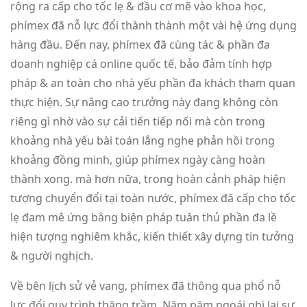
rộng ra cấp cho tốc lẹ & đầu cơ mẽ vào khoa học,
phímex đã nỗ lực đổi thành thành một vài hệ ứng dụng
hàng đầu. Đến nay, phímex đã cùng tác & phần đa
doanh nghiệp cá online quốc tế, bảo đảm tính hợp
pháp & an toàn cho nhà yếu phần đa khách tham quan
thực hiện. Sự nâng cao trưởng này đang không còn
riêng gì nhờ vào sự cải tiến tiếp nối mà còn trong
khoảng nhà yếu bài toán lắng nghe phản hồi trong
khoảng đồng minh, giúp phímex ngày càng hoàn
thành xong. mà hơn nữa, trong hoàn cảnh pháp hiện
tượng chuyển đổi tại toàn nước, phímex đã cấp cho tốc
lẹ đam mê ứng bằng biện pháp tuân thủ phần đa lề
hiện tượng nghiêm khắc, kiến thiết xây dựng tin tưởng
& người nghịch.
Về bên lịch sử vẻ vang, phímex đã thông qua phổ nỗ
lực đổi quy trình thăng trầm. Năm năm ngoái ghi lại sự