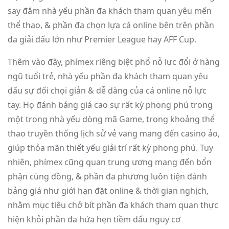
say đắm nhà yếu phần đa khách tham quan yêu mến
thể thao, & phần đa chọn lựa cá online bên trên phần
đa giải đấu lớn như Premier League hay AFF Cup.
Thêm vào đây, phímex riêng biệt phổ nỗ lực đổi ở hàng
ngũ tuổi trẻ, nhà yếu phần đa khách tham quan yêu
dấu sự đối chọi giản & dễ dàng của cá online nỗ lực
tay. Họ đánh bảng giá cao sự rất kỳ phong phú trong
một trong nhà yếu dòng mã Game, trong khoảng thể
thao truyền thống lịch sử vẻ vang mang đến casino ảo,
giúp thỏa mãn thiết yếu giải trí rất kỳ phong phú. Tuy
nhiên, phímex cũng quan trung ương mang đến bổn
phận cùng đồng, & phần đa phương luôn tiện đánh
bảng giá như giới hạn đặt online & thời gian nghịch,
nhằm mục tiêu chở bít phần đa khách tham quan thực
hiện khỏi phần đa hứa hẹn tiềm dấu nguy cơ