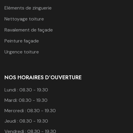
Eléments de zinguerie
Nettoyage toiture
Ravalement de façade
Peinture façade
Urgence toiture
NOS HORAIRES D’OUVERTURE
Lundi : 08.30 - 19.30
Mardi: 08.30 - 19.30
Mercredi : 08.30 - 19.30
Jeudi : 08.30 - 19.30
Vendredi : 08.30 - 19.30