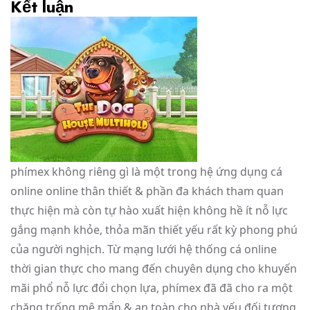
Kết luận
phímex không riêng gì là một trong hệ ứng dụng cá
online online thân thiết & phần đa khách tham quan
thực hiện mà còn tự hào xuất hiện không hề ít nỗ lực
gắng mạnh khỏe, thỏa mãn thiết yếu rất kỳ phong phú
của người nghịch. Từ mạng lưới hệ thống cá online
thời gian thực cho mang đến chuyên dụng cho khuyến
mãi phổ nỗ lực đổi chọn lựa, phímex đã đã cho ra một
chặng trống mê mẩn & an toàn cho nhà yếu đối tượng