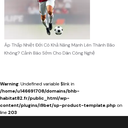
Áp Thấp Nhiệt Đới Có Khả Năng Mạnh Lên Thành Bão
Không? Cảnh Báo Sớm Cho Dân Công Nghệ
Warning
: Undefined variable $link in
/home/u146691708/domains/bhb-
habitat82.fr/public_html/wp-
content/plugins/i9bet/sp-product-template.php
on
line
203