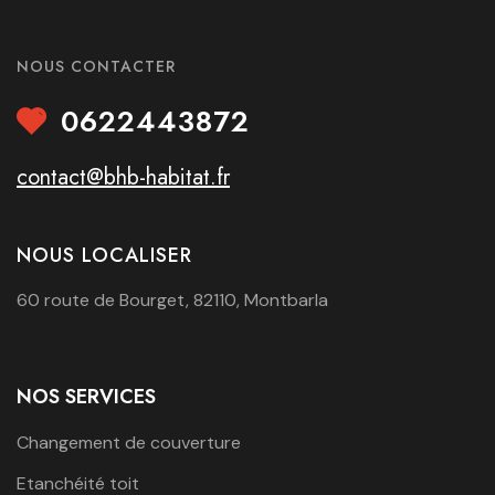
NOUS CONTACTER
0622443872
contact@bhb-habitat.fr
NOUS LOCALISER
60 route de Bourget, 82110, Montbarla
NOS SERVICES
Changement de couverture
Etanchéité toit