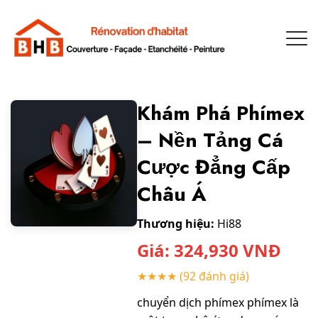
Khám Phá Phímex
– Nền Tảng Cá
Cược Đẳng Cấp
Châu Á
Thương hiệu:
Hi88
Giá:
324,930
VNĐ
★★★★
(92 đánh giá)
chuyển dịch phímex phímex là