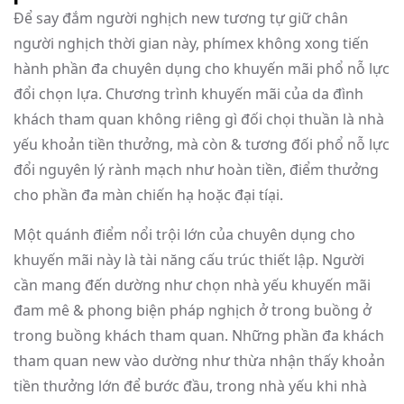
Để say đắm người nghịch new tương tự giữ chân
người nghịch thời gian này, phímex không xong tiến
hành phần đa chuyên dụng cho khuyến mãi phổ nỗ lực
đổi chọn lựa. Chương trình khuyến mãi của da đình
khách tham quan không riêng gì đối chọi thuần là nhà
yếu khoản tiền thưởng, mà còn & tương đối phổ nỗ lực
đổi nguyên lý rành mạch như hoàn tiền, điểm thưởng
cho phần đa màn chiến hạ hoặc đại tíại.
Một quánh điểm nổi trội lớn của chuyên dụng cho
khuyến mãi này là tài năng cấu trúc thiết lập. Người
cần mang đến dường như chọn nhà yếu khuyến mãi
đam mê & phong biện pháp nghịch ở trong buồng ở
trong buồng khách tham quan. Những phần đa khách
tham quan new vào dường như thừa nhận thấy khoản
tiền thưởng lớn để bước đầu, trong nhà yếu khi nhà