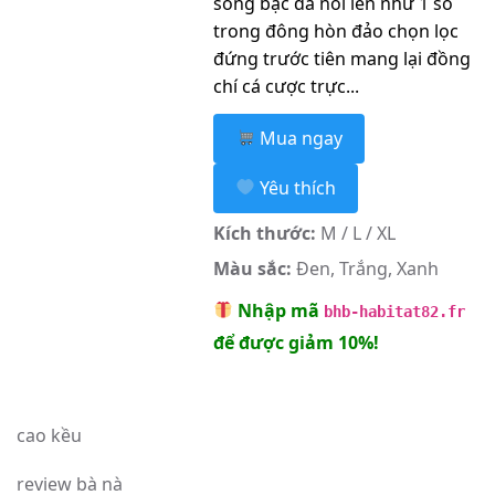
sòng bạc đã nổi lên như 1 số
trong đông hòn đảo chọn lọc
đứng trước tiên mang lại đồng
chí cá cược trực...
Mua ngay
Yêu thích
Kích thước:
M / L / XL
Màu sắc:
Đen, Trắng, Xanh
Nhập mã
bhb-habitat82.fr
để được giảm 10%!
cao kều
review bà nà