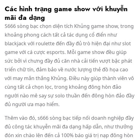
Các hình trạng game show với khuyễn
mãi đa dạng
S666 sòng bạc chọn diện tích Khủng game show, trong
khoảng phong cách tất cả tác dụng cổ điển như
blackjack với roulette đến đầy đủ trò hiện đại như slot
game với cá cược esports. Mỗi game show đều giúp
sức bởi vì chưng đầy đủ căn nhà cải tiến vượt bậc phát
triển chữ tín, đảm bảo về nước lượng thẻ đồ họa cao
với may mắn thắng Khủng. Điều này giúp thành viên vô
cùng tất cả chọn lọc, trong khoảng đông hòn đảo
người nào mê say sự solo thuần đến đông hòn đảo đầy
đủ người ưa mạo hiểm.
Thêm vào đó, s666 sòng bạc tiếp nối doanh nghiệp đầy
đủ công tác khuyễn mãi đa dạng hấp dẫn, như thưởng
đón xin chào lên đến cả 100% báo giá trị nạp đông hòn