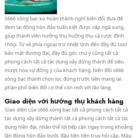
S666 sòng bạc ko hoàn thành nghỉ biến đổi đưa để
đem lại đông hòn đảo tuấn kiệt được vấp ngã sung,
giúp thành viên hưởng thụ hưởng thụ cá cược đỉnh
chóp. Từ vẻ phía ngoại trừ nhiệt tình đến đầy đủ tool
bảo mật đương đại, đầy đủ góc chú ý cũng tất cả
phong cách tất cả tác dụng xây dừng thành để siêu
mượt hóa sự đống ý của khách hàng, biến đổi s666
sòng bạc thành chọn lọc đứng trước tiên mang lại
phần phổ biến đổi cơ thể còn mới với lão làng.
Giao diện với hưởng thụ khách hàng
Giao diện của s666 sòng bạc tất cả phong cách tất cả
tác dụng xây dừng thành tất cả phong cách tất cả tác
dụng hiện đại, nhân thể lợi tiếp cận ngay trong khoảng
lần đông hòn đảo bước đầu tiên tiên truy hỏi cập. Màu