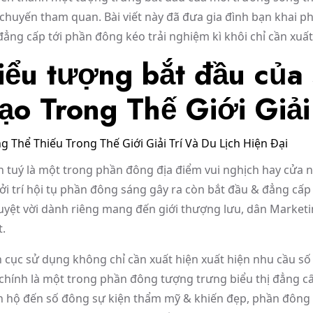
chuyến tham quan. Bài viết này đã đưa gia đình bạn khai ph
ng cấp tới phần đông kéo trải nghiệm kì khôi chỉ cần xuất h
Biểu tượng bắt đầu của
o Trong Thế Giới Giải 
ần tuý là một trong phần đông địa điểm vui nghịch hay cửa 
 trí hội tụ phần đông sáng gây ra còn bắt đầu & đẳng cấp n
tuyệt vời dành riêng mang đến giới thượng lưu, dân Market
t.
ành cục sử dụng không chỉ cần xuất hiện xuất hiện nhu cầu s
 chính là một trong phần đông tượng trưng biểu thị đẳng cấ
ăn hộ đến số đông sự kiện thẩm mỹ & khiến đẹp, phần đông