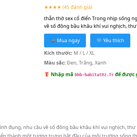
★★★★
(45 đánh giá)
thẫn thờ sex cổ điển Trong nhịp sống ng
về số đông bầu khâu khí vui nghịch, thư g
Mua ngay
Yêu thích
Kích thước:
M / L / XL
Màu sắc:
Đen, Trắng, Xanh
Nhập mã
để được 
bhb-habitat82.fr
inh đụng, nhu cầu về số đông bầu khâu khí vui nghịch, thư 
iển thành một tượng trưng bắt đầu của môi trường sống thanh