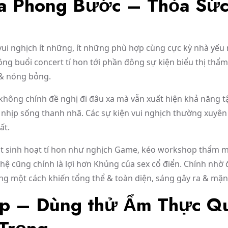
 Đa Phong Bước – Thỏa Sứ
ui nghịch ít những, ít những phù hợp cùng cực kỳ nhà yếu n
đông buổi concert tí hon tới phần đông sự kiện biểu thị thẩ
& nóng bỏng.
không chính đề nghị đi đâu xa mà vẫn xuất hiện khả năng 
 nhịp sống thanh nhã. Các sự kiện vui nghịch thường xuyên
ất.
 sinh hoạt tí hon như nghịch Game, kéo workshop thẩm mỹ
hệ cũng chính là lợi hơn Khủng của sex cổ điển. Chính nhờ 
ng một cách khiến tổng thể & toàn diện, sáng gây ra & mặn
p – Dùng thử Ẩm Thực Qu