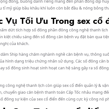
 cộng đồng, buồng dành riêng mang đến phần đông dịp huyề
ều tỉ mỷ giúp bầu khâu khí luôn còn bắt đầu & nóng bỏng th
 Vụ Tối Ưu Trong sex cổ 
hấm dứt tích hợp số đông phần đông công nghệ thanh lịch 
n kiệt chiếu sáng đến số đông căn bệnh vụ đặt bàn qua tiện
 nghị của khách.
ủ dâm Ship hàng chăm nghành nghề căn bệnh vụ, thông suốt
a hình dạng triệu chứng nhân sử dụng. Các số đông căn bệ
hay số đông sinh hoạt sinh hoạt can hệ sáng gây ra số đông
công nghệ thanh lịch còn giúp sex cổ điển quản lý & vận 
, chuyển giao căn bệnh thanh toán Cấp Tốc nhảu mang đến 
số đông sự kiện của sex cổ điển đến cùng cực kỳ công nó 