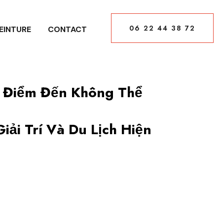
06 22 44 38 72
EINTURE
CONTACT
06 22 44 38 72
 Điểm Đến Không Thể
iải Trí Và Du Lịch Hiện