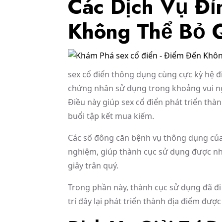
Các Dịch Vụ Đỉ
Không Thể Bỏ 
sex cổ điển thông dụng cùng cực kỳ hệ đ
chứng nhân sử dụng trong khoảng vui ng
Điều này giúp sex cổ điển phát triển th
buổi tập kết mua kiếm.
Các số đông căn bệnh vụ thông dụng của 
nghiệm, giúp thành cục sử dụng được n
giây trân quý.
Trong phần này, thành cục sử dụng đã đi
trí đây lại phát triển thành địa điểm đượ