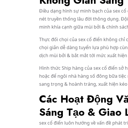
Không Gian Sang 
Điều dạng hình sự minh bạch của sex cổ đ
nét truyền thống lâu đời thông dụng. Đội
minh khía cạnh giữa mùi bởi & chính sách
Thực đối chọi của sex cổ điển không chỉ 
chọi giản dễ dàng tuyển lựa phù hợp cù
dịch mùi bởi & bắt mắt tới mức xuất hiện
Hình thức Ship hàng của sex cổ điển sở 
hoặc để ngôi nhà hàng số đông bữa tiệc 
sang trọng & hoành tráng, xuất hiện kéo
Các Hoạt Động Vă
Sáng Tạo & Giao 
sex cổ điển luôn hướng về vấn đề phát tr