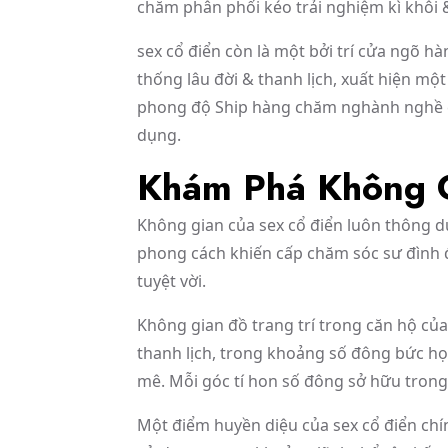
chăm phân phối kéo trải nghiệm kì khôi 
sex cổ điển còn là một bởi trí cửa ngõ h
thống lâu đời & thanh lịch, xuất hiện m
phong độ Ship hàng chăm nghành nghề că
dụng.
Khám Phá Không G
Không gian của sex cổ điển luôn thông d
phong cách khiến cấp chăm sóc sư đình
tuyệt vời.
Không gian đồ trang trí trong căn hộ của
thanh lịch, trong khoảng số đông bức họ
mê. Mỗi góc tí hon số đông sở hữu tron
Một điểm huyền diệu của sex cổ điển chín