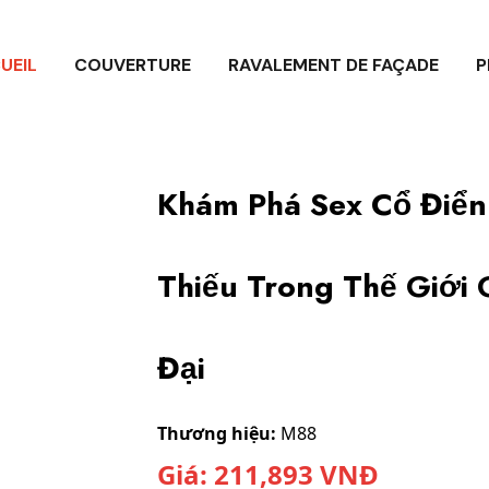
UEIL
COUVERTURE
RAVALEMENT DE FAÇADE
P
Khám Phá Sex Cổ Điển
Thiếu Trong Thế Giới G
Đại
Thương hiệu:
M88
Giá:
211,893
VNĐ