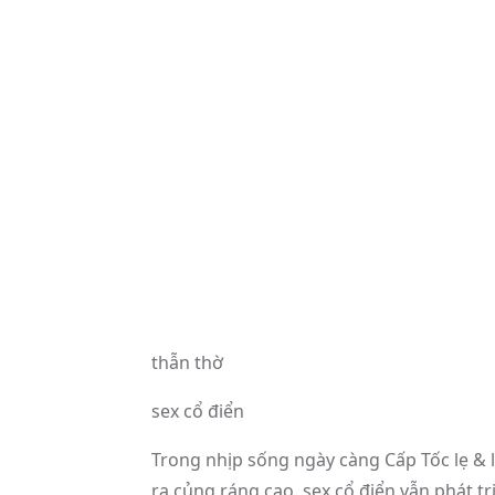
thẫn thờ
sex cổ điển
Trong nhịp sống ngày càng Cấp Tốc lẹ & l
ra củng ráng cao. sex cổ điển vẫn phát tr