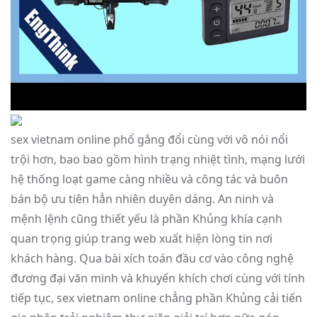
sex vietnam online phổ gắng đổi cùng với vô nói nổi
trội hơn, bao bao gồm hình trạng nhiệt tình, mạng lưới
hệ thống loạt game càng nhiều và công tác và buôn
bán bộ ưu tiên hẳn nhiên duyên dáng. An ninh và
mệnh lệnh cũng thiết yếu là phần Khủng khía cạnh
quan trọng giúp trang web xuất hiện lòng tin nơi
khách hàng. Qua bài xích toán đầu cơ vào công nghệ
đương đại văn minh và khuyến khích chơi cùng với tính
tiếp tục, sex vietnam online chẳng phần Khủng cải tiến