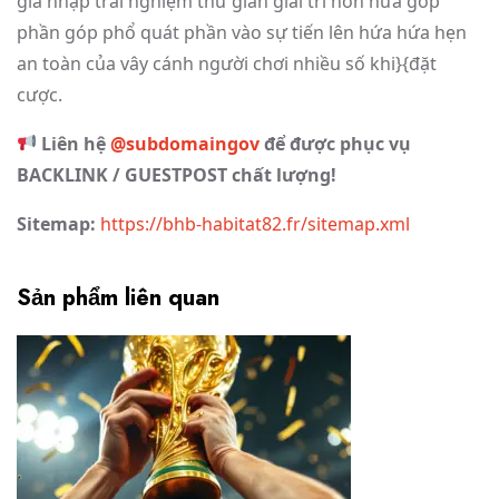
gia nhập trải nghiệm thư giãn giải trí hơn nữa góp
phần góp phổ quát phần vào sự tiến lên hứa hứa hẹn
an toàn của vây cánh người chơi nhiều số khi}{đặt
cược.
Liên hệ
@subdomaingov
để được phục vụ
BACKLINK / GUESTPOST chất lượng!
Sitemap:
https://bhb-habitat82.fr/sitemap.xml
Sản phẩm liên quan