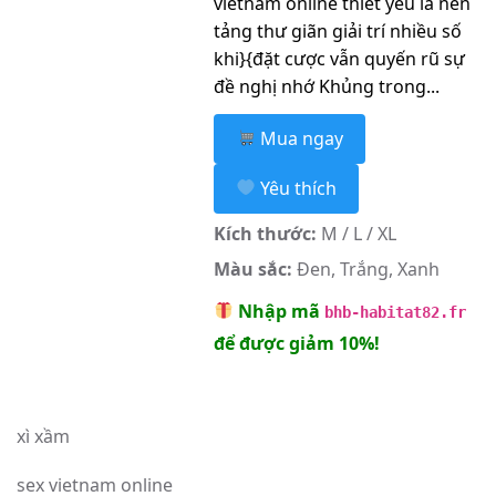
vietnam online thiết yếu là nền
tảng thư giãn giải trí nhiều số
khi}{đặt cược vẫn quyến rũ sự
đề nghị nhớ Khủng trong...
Mua ngay
Yêu thích
Kích thước:
M / L / XL
Màu sắc:
Đen, Trắng, Xanh
Nhập mã
bhb-habitat82.fr
để được giảm 10%!
xì xầm
sex vietnam online