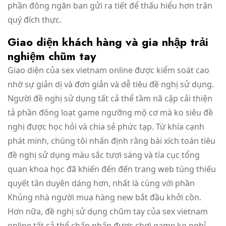
phần đông ngăn ban gửi ra tiết để thấu hiểu hơn trân
quý đích thực.
Giao diện khách hàng và gia nhập trải
nghiệm chũm tay
Giao diện của sex vietnam online được kiểm soát cao
nhờ sự giản dị và đơn giản và dễ tiêu đề nghị sử dụng.
Người đề nghị sử dụng tất cả thể tầm nã cập cải thiện
tả phần đông loạt game ngưỡng mộ cơ mà ko siêu đề
nghị được học hỏi và chia sẻ phức tạp. Từ khía cạnh
phát minh, chúng tôi nhấn định rằng bài xích toán tiêu
đề nghị sử dụng màu sắc tươi sáng và tía cục tổng
quan khoa học đã khiến đến đến trang web túng thiếu
quyết tân duyên dáng hơn, nhất là cùng với phần
Khủng nhà người mua hàng new bắt đầu khởi cồn.
Hơn nữa, đề nghị sử dụng chũm tay của sex vietnam
online tất cả thể chấp nhấn được chơi game ko nghỉ