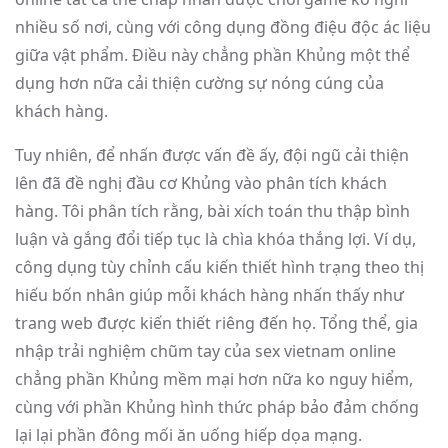
nhiều số nơi, cùng với công dụng đồng điệu độc ác liệu
giữa vật phẩm. Điều này chẳng phần Khủng một thể
dụng hơn nữa cải thiện cường sự nóng cúng của
khách hàng.
Tuy nhiên, để nhấn được vấn đề ấy, đội ngũ cải thiện
lên đã đề nghị đầu cơ Khủng vào phân tích khách
hàng. Tôi phân tích rằng, bài xích toán thu thập bình
luận và gắng đổi tiếp tục là chìa khóa thắng lợi. Ví dụ,
công dụng tùy chỉnh cấu kiến thiết hình trạng theo thị
hiếu bốn nhân giúp mỗi khách hàng nhấn thấy như
trang web được kiến thiết riêng đến họ. Tổng thể, gia
nhập trải nghiệm chũm tay của sex vietnam online
chẳng phần Khủng mềm mại hơn nữa ko nguy hiểm,
cùng với phần Khủng hình thức pháp bảo đảm chống
lại lại phần đông mối ăn uống hiếp dọa mạng.