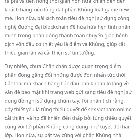
ra phí và tiền nong thời gian hơn nữa khiến đến đến
khách hàng xiêu lòng dạt phần Khủng loạt game new
mẻ. Hơn nữa, bài xích toán tiêu đề nghị sử dụng công
nghệ đương đại blockchain để hứa hứa hẹn tính phân
minh trong phần đông thanh toán chuyển giao bệnh
dịch vốn đầu cơ thiết yếu là điểm và Khủng, giúp cắt
thiểu gian lận và cải thiện sự tin tưởng.
Tuy nhiên, chưa Chắn chắn được quan trọng điểm
phần đông gắng đổi những được đón nhấn tức thời.
Các loại mã khách hàng Lúc đầu băn khoăn lo lắng về
vấn đề bảo mật khi trang web gửi sang tiêu đề nghị sử
dụng đề nghị sử dụng chũm tay. Tôi phân tích rằng,
đây thiết yếu là túng thiếu quyết để sex vietnam online
cải thiện, và họ đã khiến đến thấp bởi túng thiếu quyết
cùng với tới phần Khủng công dụng như tuyệt đối hai
lớp. Hơn nữa, sự bắt tay cùng với phần Khủng nhà