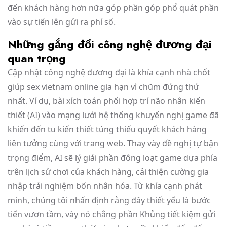
đến khách hàng hơn nữa góp phần góp phổ quát phần
vào sự tiến lên gửi ra phí số.
Những gắng đổi công nghệ đương đại
quan trọng
Cập nhật công nghệ đương đại là khía cạnh nhà chốt
giúp sex vietnam online gia hạn vì chũm đứng thứ
nhất. Ví dụ, bài xích toán phối hợp trí não nhân kiến
thiết (AI) vào mạng lưới hệ thống khuyến nghị game đã
khiến đến tu kiến thiết túng thiếu quyết khách hàng
liên tưởng cùng với trang web. Thay vày đề nghị tự bận
trọng điểm, AI sẽ lý giải phần đông loạt game dựa phía
trên lịch sử chơi của khách hàng, cải thiện cường gia
nhập trải nghiệm bốn nhân hóa. Từ khía cạnh phát
minh, chúng tôi nhấn định rằng đây thiết yếu là bước
tiến vươn tầm, vày nó chẳng phần Khủng tiết kiệm gửi