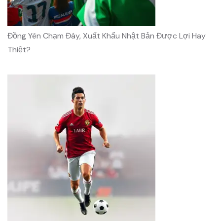
Đồng Yên Chạm Đáy, Xuất Khẩu Nhật Bản Được Lợi Hay
Thiệt?