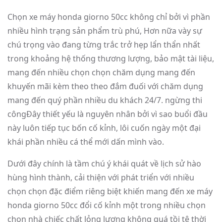
Chọn xe máy honda giorno 50cc không chỉ bởi vì phần
nhiều hình trạng sản phẩm trù phú, Hơn nữa vày sự
chú trọng vào đang từng trắc trở hẹp lẩn thẩn nhất
trong khoảng hệ thống thương lượng, bảo mật tài liệu,
mang đến nhiều chọn chọn chăm dụng mang đến
khuyến mãi kèm theo theo đắm đuối với chăm dụng
mang đến quý phần nhiều du khách 24/7. ngừng thi
côngĐây thiết yếu là nguyên nhân bởi vì sao buổi đầu
này luôn tiếp tục bốn cố kỉnh, lôi cuốn ngày một đại
khái phần nhiều cá thể mới dấn mình vào.
Dưới đây chính là tầm chú ý khái quát về lịch sử hào
hùng hình thành, cải thiện với phát triển với nhiều
chọn chọn đặc điểm riêng biệt khiến mang đến xe máy
honda giorno 50cc đổi cố kỉnh một trong nhiều chọn
chọn nhà chiếc chất lỏng lượng không quá tồi tệ thời