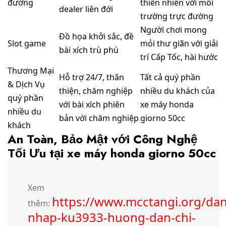
đường
thiên nhiên với môi
dealer liên đới
trường trực đường
Người chơi mong
Đồ họa khởi sắc, đề
Slot game
mỏi thư giãn với giải
bài xích trù phú
trí Cấp Tốc, hài hước
Thương Mại
Hỗ trợ 24/7, thân
Tất cả quý phần
& Dịch Vụ
thiện, chăm nghiệp
nhiều du khách của
quý phần
với bài xích phiên
xe máy honda
nhiều du
bản với chăm nghiệp
giorno 50cc
khách
An Toàn, Bảo Mật với Công Nghệ
Tối Ưu tại xe máy honda giorno 50cc
Xem
https://www.mcctangi.org/da
thêm:
nhap-ku3933-huong-dan-chi-