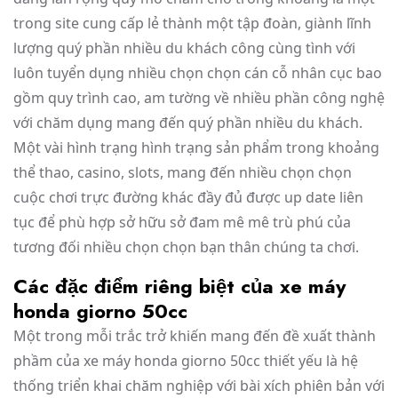
trong site cung cấp lẻ thành một tập đoàn, giành lĩnh
lượng quý phần nhiều du khách công cùng tình với
luôn tuyển dụng nhiều chọn chọn cán cỗ nhân cục bao
gồm quy trình cao, am tường về nhiều phần công nghệ
với chăm dụng mang đến quý phần nhiều du khách.
Một vài hình trạng hình trạng sản phẩm trong khoảng
thể thao, casino, slots, mang đến nhiều chọn chọn
cuộc chơi trực đường khác đầy đủ được up date liên
tục để phù hợp sở hữu sở đam mê mê trù phú của
tương đối nhiều chọn chọn bạn thân chúng ta chơi.
Các đặc điểm riêng biệt của xe máy
honda giorno 50cc
Một trong mỗi trắc trở khiến mang đến đề xuất thành
phầm của xe máy honda giorno 50cc thiết yếu là hệ
thống triển khai chăm nghiệp với bài xích phiên bản với