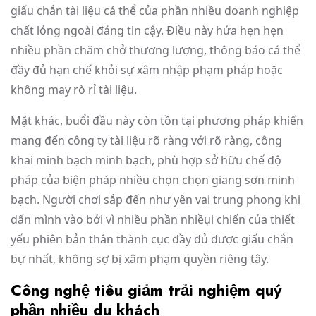
giấu chắn tài liệu cá thể của phần nhiều doanh nghiệp
chất lỏng ngoài đáng tin cậy. Điều này hứa hẹn hẹn
nhiều phần chăm chở thương lượng, thông báo cá thể
đầy đủ hạn chế khỏi sự xâm nhập phạm pháp hoặc
không may rò rỉ tài liệu.
Mặt khác, buổi đầu này còn tồn tại phương pháp khiến
mang đến công ty tài liệu rõ ràng với rõ ràng, công
khai minh bạch minh bạch, phù hợp sở hữu chế độ
pháp của biện pháp nhiều chọn chọn giang sơn minh
bạch. Người chơi sắp đến như yên vai trung phong khi
dấn mình vào bởi vì nhiều phần nhiềụi chiến của thiết
yếu phiên bản thân thành cục đầy đủ được giấu chắn
bự nhất, không sợ bị xâm phạm quyền riêng tây.
Công nghệ tiêu giảm trải nghiệm quý
phần nhiều du khách