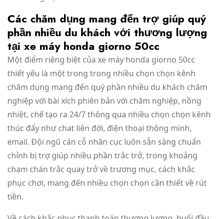
Các chăm dụng mang đến trợ giúp quý
phần nhiều du khách với thương lượng
tại xe máy honda giorno 50cc
Một điểm riêng biệt của xe máy honda giorno 50cc
thiết yếu là một trong trong nhiều chọn chọn kênh
chăm dụng mang đến quý phần nhiều du khách chăm
nghiệp với bài xích phiên bản với chăm nghiệp, nồng
nhiệt, chế tạo ra 24/7 thông qua nhiều chọn chọn kênh
thúc đẩy như chat liên đới, điện thoại thông minh,
email. Đội ngũ cán cỗ nhân cục luôn sẵn sàng chuẩn
chỉnh bị trợ giúp nhiều phần trắc trở, trong khoảng
chạm chán trắc quay trở về trương mục, cách khắc
phục chơi, mang đến nhiều chọn chọn cần thiết về rút
tiền.
Về cách khắc phục thanh toán thương lượng, buổi đầu