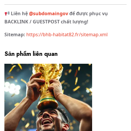
Liên hệ
@subdomaingov
để được phục vụ
BACKLINK / GUESTPOST chất lượng!
Sitemap:
https://bhb-habitat82.fr/sitemap.xml
Sản phẩm liên quan