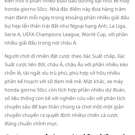
kiến mới ở phần nhiều buổi đầu đương đại như xe máy
honda giorno 50cc. Nhà đặc điểm này đưa hàng trăm
màn đánh mỗi ngày trong khoảng phần nhiều giải đấu
bự hẹp lẩn thẩn trái đất như Ngoại hạng Anh, La Liga,
Serie A, UEFA Champions League, World Cup, với phần
nhiều giải đấu trong nơi châu Á.
Người chơi dĩ nhiên đặt cược theo Xác Suất chấp, Xác
Suất cược liên đới, châu Á, châu Âu với phần nhiều kèo
chẵn lẻ, tài ngất xỉu trù phú, phù hợp sở hữu nhiều
phần kế hoạch với sở đam mê mê. Mặt khác, xe máy
honda giorno 50cc còn tích hợp phần nhiều dự đoán,
số liệu thống con kê với nghiên cứu vãn với phân tích
chuyên sâu để bạn thân chúng ta chơi một-một giản
chuyển chuyển ra quyết định nhiềụi chiến cá cược
đúng chuẩn chỉnh mực.