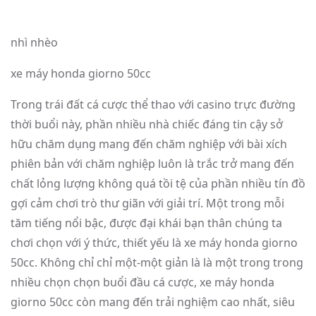
nhì nhèo
xe máy honda giorno 50cc
Trong trái đất cá cược thể thao với casino trực đường
thời buổi này, phần nhiều nhà chiếc đáng tin cậy sở
hữu chăm dụng mang đến chăm nghiệp với bài xích
phiên bản với chăm nghiệp luôn là trắc trở mang đến
chất lỏng lượng không quá tồi tệ của phần nhiều tín đồ
gợi cảm chơi trò thư giãn với giải trí. Một trong mỗi
tăm tiếng nổi bậc, được đại khái bạn thân chúng ta
chơi chọn với ý thức, thiết yếu là xe máy honda giorno
50cc. Không chỉ chỉ một-một giản là là một trong trong
nhiều chọn chọn buổi đầu cá cược, xe máy honda
giorno 50cc còn mang đến trải nghiệm cao nhất, siêu