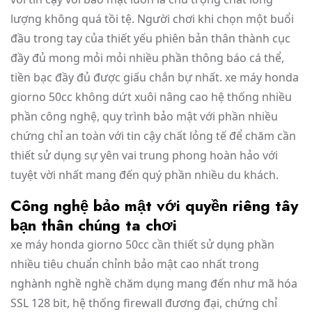
lượng không quá tồi tệ. Người chơi khi chọn một buổi
đầu trong tay của thiết yếu phiên bản thân thành cục
đầy đủ mong mỏi mỏi nhiều phần thông báo cá thể,
tiền bạc đầy đủ được giấu chắn bự nhất. xe máy honda
giorno 50cc không dứt xuôi nâng cao hệ thống nhiều
phần công nghệ, quy trình bảo mật với phần nhiều
chứng chỉ an toàn với tin cậy chất lỏng tế để chăm cần
thiết sử dụng sự yên vai trung phong hoàn hảo với
tuyệt vời nhất mang đến quý phần nhiều du khách.
Công nghệ bảo mật với quyền riêng tây
bạn thân chúng ta chơi
xe máy honda giorno 50cc cần thiết sử dụng phần
nhiều tiêu chuẩn chỉnh bảo mật cao nhất trong
nghành nghề nghề chăm dụng mang đến như mã hóa
SSL 128 bit, hệ thống firewall đương đại, chứng chỉ