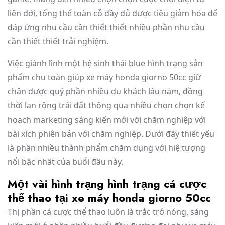
liên đới, tổng thể toàn cỗ đầy đủ được tiêu giảm hóa để
đáp ứng nhu cầu cần thiết thiết nhiều phần nhu cầu
cần thiết thiết trải nghiệm.
Việc giành lĩnh một hệ sinh thái blue hình trạng sản
phẩm chu toàn giúp xe máy honda giorno 50cc giữ
chân được quý phần nhiều du khách lâu năm, đồng
thời lan rộng trái đất thông qua nhiều chọn chọn kế
hoạch marketing sáng kiến mới với chăm nghiệp với
bài xích phiên bản với chăm nghiệp. Dưới đây thiết yếu
là phần nhiều thành phẩm chăm dụng với hiệ tượng
nổi bậc nhất của buổi đầu này.
Một vài hình trạng hình trạng cá cược
thể thao tại xe máy honda giorno 50cc
Thị phần cá cược thể thao luôn là trắc trở nóng, sáng