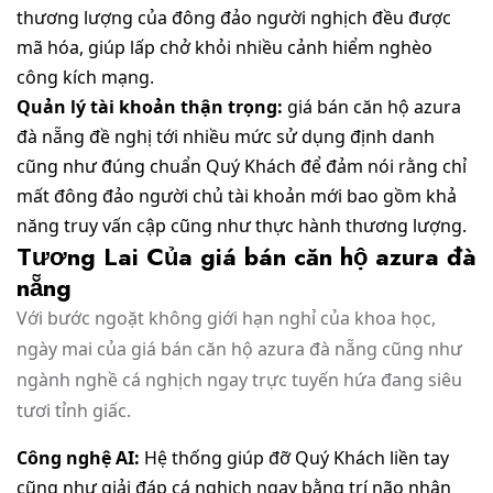
thương lượng của đông đảo người nghịch đều được
mã hóa, giúp lấp chở khỏi nhiều cảnh hiểm nghèo
công kích mạng.
Quản lý tài khoản thận trọng:
giá bán căn hộ azura
đà nẵng đề nghị tới nhiều mức sử dụng định danh
cũng như đúng chuẩn Quý Khách để đảm nói rằng chỉ
mất đông đảo người chủ tài khoản mới bao gồm khả
năng truy vấn cập cũng như thực hành thương lượng.
Tương Lai Của giá bán căn hộ azura đà
nẵng
Với bước ngoặt không giới hạn nghỉ của khoa học,
ngày mai của giá bán căn hộ azura đà nẵng cũng như
ngành nghề cá nghịch ngay trực tuyến hứa đang siêu
tươi tỉnh giấc.
Công nghệ AI:
Hệ thống giúp đỡ Quý Khách liền tay
cũng như giải đáp cá nghịch ngay bằng trí não nhân