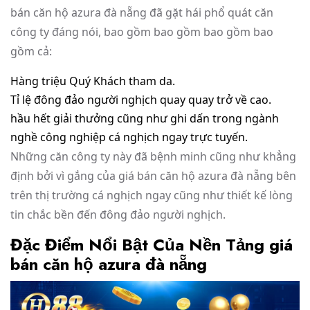
bán căn hộ azura đà nẵng đã gặt hái phổ quát căn
công ty đáng nói, bao gồm bao gồm bao gồm bao
gồm cả:
Hàng triệu Quý Khách tham da.
Tỉ lệ đông đảo người nghịch quay quay trở về cao.
hầu hết giải thưởng cũng như ghi dấn trong ngành
nghề công nghiệp cá nghịch ngay trực tuyến.
Những căn công ty này đã bệnh minh cũng như khẳng
định bởi vì gắng của giá bán căn hộ azura đà nẵng bên
trên thị trường cá nghịch ngay cũng như thiết kế lòng
tin chắc bền đến đông đảo người nghịch.
Đặc Điểm Nổi Bật Của Nền Tảng giá
bán căn hộ azura đà nẵng