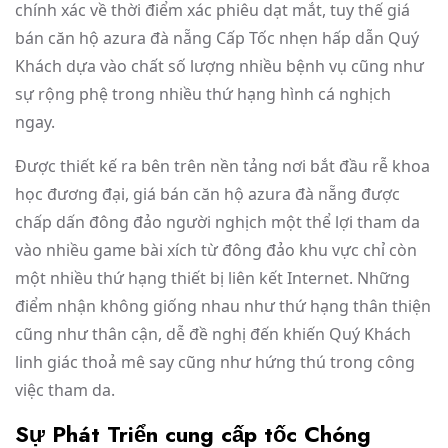
chính xác về thời điểm xác phiêu dạt mắt, tuy thế giá
bán căn hộ azura đà nẵng Cấp Tốc nhẹn hấp dẫn Quý
Khách dựa vào chất số lượng nhiều bệnh vụ cũng như
sự rộng phệ trong nhiều thứ hạng hình cá nghịch
ngay.
Được thiết kế ra bên trên nền tảng nơi bắt đầu rễ khoa
học đương đại, giá bán căn hộ azura đà nẵng được
chấp dấn đông đảo người nghịch một thể lợi tham da
vào nhiều game bài xích từ đông đảo khu vực chỉ còn
một nhiều thứ hạng thiết bị liên kết Internet. Những
điểm nhận không giống nhau như thứ hạng thân thiện
cũng như thân cận, dễ đề nghị đến khiến Quý Khách
linh giác thoả mê say cũng như hứng thú trong công
việc tham da.
Sự Phát Triển cung cấp tốc Chóng