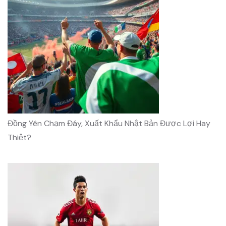
Đồng Yên Chạm Đáy, Xuất Khẩu Nhật Bản Được Lợi Hay
Thiệt?