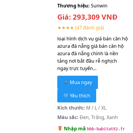
Thương hiệu:
Sunwin
Giá:
293,309
VNĐ
★★★★
(47 đánh giá)
loại hình dịch vụ giá bán căn hộ
azura đà nẵng giá bán căn hộ
azura đà nẵng chính là nền
tảng nơi bắt đầu rễ nghịch
ngay trực tuyến...
Mua ngay
Yêu thích
Kích thước:
M / L / XL
Màu sắc:
Đen, Trắng, Xanh
Nhập mã
bhb-habitat82.fr