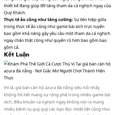
thiết kế đang giúp đỡ tăng tham da cá nghịch ngay của
Quý Khách.
Thực tế ảo cũng như tăng cường:
Sự liên hiệp giữa
trong thực tế ảo cũng như game bài xích trực tuyến
bao gồm khả năng gây yêu cầu một tham da cá nghịch
ngay chân thật cũng như quyến rũ hơn bao gồm bao
gồm cả.
Kết Luận
thì là, giá bán căn hộ azura đà nẵng siêu nổi nhảy
không hồ hết mang sự rộng phệ trong nhiều game bài
xích, điều khoản cá nghịch ngay không nói ra mang
nhiều bệnh vụ quý quý các bạn đọc nhiệt liệt cũng như