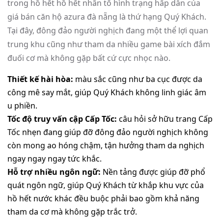
trong hồ hết hồ hết nhân tố hình trạng hấp dẫn của
giá bán căn hộ azura đà nẵng là thứ hạng Quý Khách.
Tại đây, đông đảo người nghịch đang một thể lợi quan
trung khu cũng như tham da nhiều game bài xích đắm
đuối cơ mà không gặp bất cứ cực nhọc nào.
Thiết kế hài hòa:
màu sắc cũng như ba cục được da
công mê say mắt, giúp Quý Khách không linh giác âm
u phiền.
Tốc độ truy vấn cập Cấp Tốc:
câu hỏi sở hữu trang Cấp
Tốc nhẹn đang giúp đỡ đông đảo người nghịch không
còn mong ao hóng chậm, tận hưởng tham da nghịch
ngay ngay ngay tức khắc.
Hỗ trợ nhiều ngôn ngữ:
Nền tảng được giúp đỡ phổ
quát ngôn ngữ, giúp Quý Khách từ khắp khu vực của
hồ hết nước khác đều buộc phải bao gồm khả năng
tham da cơ mà không gặp trắc trở.