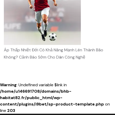
Áp Thấp Nhiệt Đới Có Khả Năng Mạnh Lên Thành Bão
Không? Cảnh Báo Sớm Cho Dân Công Nghệ
Warning
: Undefined variable $link in
/home/u146691708/domains/bhb-
habitat82.fr/public_html/wp-
content/plugins/i9bet/sp-product-template.php
on
line
203