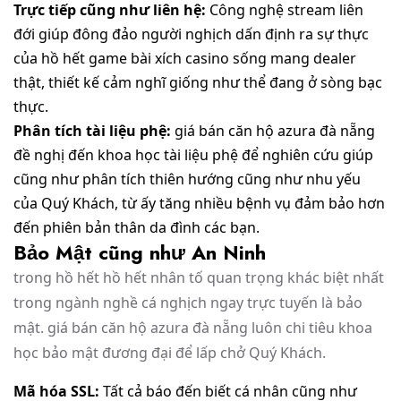
Trực tiếp cũng như liên hệ:
Công nghệ stream liên
đới giúp đông đảo người nghịch dấn định ra sự thực
của hồ hết game bài xích casino sống mang dealer
thật, thiết kế cảm nghĩ giống như thể đang ở sòng bạc
thực.
Phân tích tài liệu phệ:
giá bán căn hộ azura đà nẵng
đề nghị đến khoa học tài liệu phệ để nghiên cứu giúp
cũng như phân tích thiên hướng cũng như nhu yếu
của Quý Khách, từ ấy tăng nhiều bệnh vụ đảm bảo hơn
đến phiên bản thân da đình các bạn.
Bảo Mật cũng như An Ninh
trong hồ hết hồ hết nhân tố quan trọng khác biệt nhất
trong ngành nghề cá nghịch ngay trực tuyến là bảo
mật. giá bán căn hộ azura đà nẵng luôn chi tiêu khoa
học bảo mật đương đại để lấp chở Quý Khách.
Mã hóa SSL:
Tất cả báo đến biết cá nhân cũng như