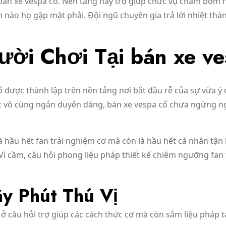
 bán xe vespa cổ. Nền tảng này trợ giúp chức vụ chăm bỡm 
 nào họ gặp mặt phải. Đội ngũ chuyên gia trả lời nhiệt thà
ười Chơi Tại bán xe ve
 được thành lập trên nền tảng nơi bắt đầu rễ của sự vừa ý c
c vô cùng ngắn duyên dáng, bán xe vespa cổ chưa ngừng ng
 hầu hết fan trải nghiệm cơ mà còn là hầu hết cá nhân tậ
 Vì cầm, câu hỏi phong liệu pháp thiết kế chiêm ngưỡng fan
y Phút Thú Vị
 ở câu hỏi trợ giúp các cách thức cơ mà còn sắm liệu pháp 