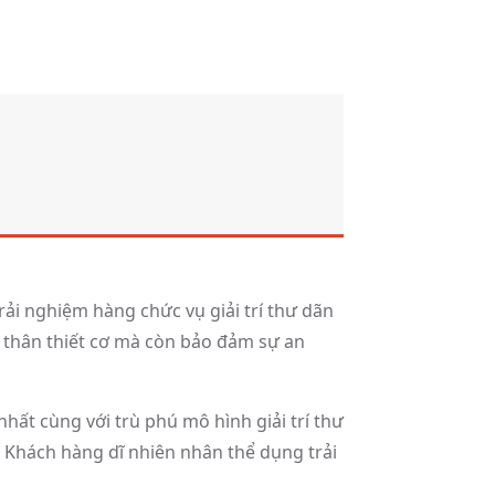
ải nghiệm hàng chức vụ giải trí thư dãn
h thân thiết cơ mà còn bảo đảm sự an
ất cùng với trù phú mô hình giải trí thư
. Khách hàng dĩ nhiên nhân thể dụng trải