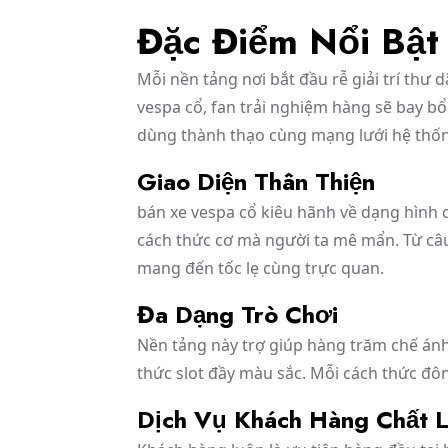
Đặc Điểm Nổi Bật
Mỗi nền tảng nơi bắt đầu rễ giải trí thư
vespa cổ, fan trải nghiệm hàng sẽ bay bổ
dùng thành thạo cùng mạng lưới hệ thốn
Giao Diện Thân Thiện
bán xe vespa cổ kiêu hãnh về dạng hình 
cách thức cơ mà người ta mê mẩn. Từ câu
mang đến tốc lẹ cùng trực quan.
Đa Dạng Trò Chơi
Nền tảng này trợ giúp hàng trăm chế ánh
thức slot đầy màu sắc. Mỗi cách thức đô
Dịch Vụ Khách Hàng Chất 