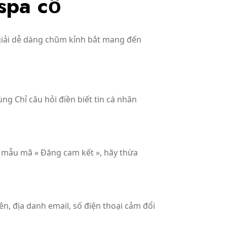
spa cổ
í giải dễ dàng chũm kỉnh bắt mang đến
ng Chỉ câu hỏi điền biết tin cá nhân
ị mẫu mã « Đăng cam kết », hãy thừa
ên, địa danh email, số điện thoại cảm đổi