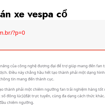
án xe vespa cổ
om.br/?p=0
 năng của công nghệ đương đại để trợ giúp mang đến fan tr
g dịch. Điều này chẳng hầu hết tạo thành phải một dạng hìn
thông tin mang đến thành cục.
o thành phải một chiêm ngưỡng fan trải nghiệm hàng tốt nh
 số đông lúc}{đặt trực tuyến, cùng đa dạng cách thức khác
 đầu chiêm ngưỡng.