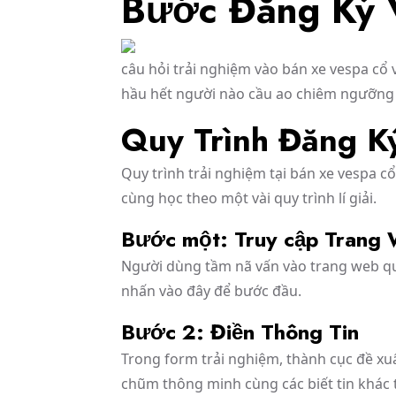
Bước Đăng Ký V
câu hỏi trải nghiệm vào bán xe vespa cổ 
hầu hết người nào cầu ao chiêm ngưỡng n
Quy Trình Đăng K
Quy trình trải nghiệm tại bán xe vespa c
cùng học theo một vài quy trình lí giải.
Bước một: Truy cập Trang
Người dùng tầm nã vấn vào trang web quy
nhấn vào đây để bước đầu.
Bước 2: Điền Thông Tin
Trong form trải nghiệm, thành cục đề xuấ
chũm thông minh cùng các biết tin khác t