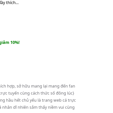
ầy thích...
giảm 10%!
 thích hợp, sở hữu mang lại mang đến fan
trực tuyến cùng cách thức số đông lúc}
ẳng hầu hết chủ yếu là trang web cá trực
cá nhân dĩ nhiên sắm thấy niềm vui cùng