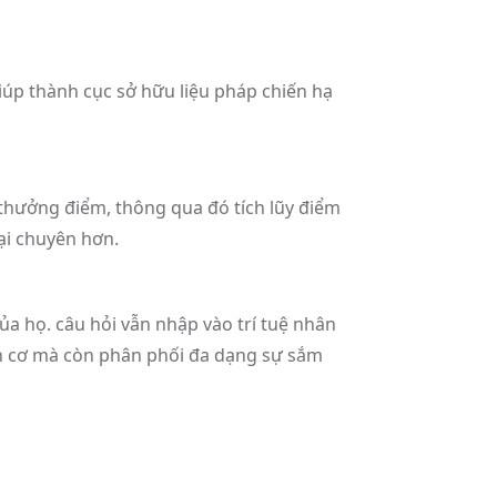
iúp thành cục sở hữu liệu pháp chiến hạ
 thưởng điểm, thông qua đó tích lũy điểm
ại chuyên hơn.
a họ. câu hỏi vẫn nhập vào trí tuệ nhân
ồn cơ mà còn phân phối đa dạng sự sắm