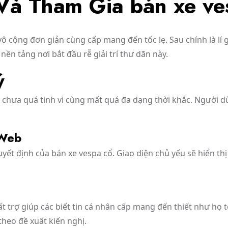
à Tham Gia bán xe ve
vô cộng đơn giản cùng cấp mang đến tốc lẹ. Sau chính là l
ền tảng nơi bắt đầu rễ giải trí thư dãn này.
ý
ổ chưa quá tinh vi cùng mất quá đa dạng thời khắc. Người dù
 Web
ết định của bán xe vespa cổ. Giao diện chủ yếu sẽ hiển th
t trợ giúp các biết tin cá nhân cấp mang đến thiết như họ t
heo đề xuất kiến nghị.