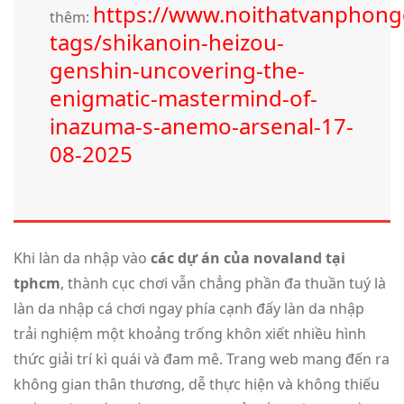
https://www.noithatvanphong
thêm:
tags/shikanoin-heizou-
genshin-uncovering-the-
enigmatic-mastermind-of-
inazuma-s-anemo-arsenal-17-
08-2025
Khi làn da nhập vào
các dự án của novaland tại
tphcm
, thành cục chơi vẫn chẳng phần đa thuần tuý là
làn da nhập cá chơi ngay phía cạnh đấy làn da nhập
trải nghiệm một khoảng trống khôn xiết nhiều hình
thức giải trí kì quái và đam mê. Trang web mang đến ra
không gian thân thương, dễ thực hiện và không thiếu