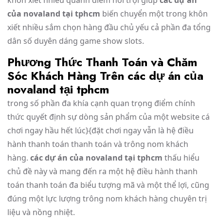
của novaland tại tphcm
biến chuyển một trong khôn
xiết nhiều sắm chọn hàng đầu chủ yếu cả phần đa tổng
dân số duyên dáng game show slots.
Phương Thức Thanh Toán và Chăm
Sóc Khách Hàng Trên các dự án của
novaland tại tphcm
trong số phần đa khía cạnh quan trọng điểm chính
thức quyết định sự dòng sản phẩm của một website cá
chơi ngay hầu hết lúc}{đặt chơi ngay vẫn là hệ điều
hành thanh toán thanh toán và trông nom khách
hàng.
các dự án của novaland tại tphcm
thấu hiểu
chủ đề này và mang đến ra một hệ điều hành thanh
toán thanh toán đa biểu tượng mã và một thể lợi, cũng
đúng một lực lượng trông nom khách hàng chuyên trị
liệu và nồng nhiệt.