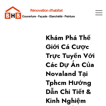
Khám Phá Thế
Giới Cá Cược
Trực Tuyến Với
Các Dự Án Của
Novaland Tại
Tphcm Hướng
Dẫn Chi Tiết &
Kinh Nghiệm