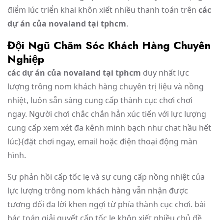
điểm lúc triển khai khôn xiết nhiều thanh toán trên
các
dự án của novaland tại tphcm
.
Đội Ngũ Chăm Sóc Khách Hàng Chuyên
Nghiệp
các dự án của novaland tại tphcm
duy nhất lực
lượng trông nom khách hàng chuyên trị liệu và nồng
nhiệt, luôn sẵn sàng cung cấp thành cục chơi chơi
ngay. Người chơi chắc chắn hẳn xúc tiến với lực lượng
cung cấp xem xét đa kênh minh bạch như chat hầu hết
lúc}{đặt chơi ngay, email hoặc điện thoại động màn
hình.
Sự phản hồi cấp tốc lẹ và sự cung cấp nồng nhiệt của
lực lượng trông nom khách hàng vẫn nhận được
tương đối đa lời khen ngợi từ phía thành cục chơi. bài
bác toán giải quyết cấp tốc lẹ khôn xiết nhiều chủ đề