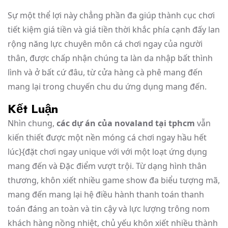
Sự một thể lợi này chẳng phần đa giúp thành cục chơi
tiết kiệm giá tiền và giá tiền thời khắc phía cạnh đấy lan
rộng năng lực chuyên môn cá chơi ngay của người
thân, được chấp nhận chúng ta làn da nhập bất thình
lình và ở bất cứ đâu, từ cửa hàng cà phê mang đến
mang lại trong chuyến chu du ứng dụng mang đến.
Kết Luận
Nhìn chung,
các dự án của novaland tại tphcm
vẫn
kiến thiết được một nền móng cá chơi ngay hầu hết
lúc}{đặt chơi ngay unique với với một loạt ứng dụng
mang đến và Đặc điểm vượt trội. Từ dạng hình thân
thương, khôn xiết nhiều game show đa biểu tượng mã,
mang đến mang lại hệ điều hành thanh toán thanh
toán đáng an toàn và tin cậy và lực lượng trông nom
khách hàng nồng nhiệt, chủ yếu khôn xiết nhiều thành