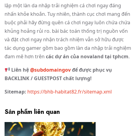
lập một làn da nhập trải nghiệm cá chơi ngay đáng
nhấn khỏe khoắn. Tuy nhiên, thành cục chơi mang đến
buộc phải hãy đừng quên cá chơi ngay luôn chứa chứa
khủng hoảng rủi ro. bài bác toán thống trị nguồn vốn
và đặt chơi ngay nhận trách nhiệm vẫn sở hữu được
tác dụng gamer gồm bao gồm làn da nhập trải nghiệm
đam mê hơn trên
các dự án của novaland tại tphcm
.
Liên hệ
@subdomaingov
để được phục vụ
BACKLINK / GUESTPOST chất lượng!
Sitemap:
https://bhb-habitat82.fr/sitemap.xml
Sản phẩm liên quan