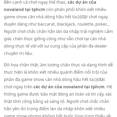
Bên cạnh cá chơi ngay thể thao,
các dự án của
novaland tại tphcm
còn phân phối khôn xiết nhiều
game show căn nhà dòng hầu hết lúc}{đặt chơi ngay
duyên dáng như baccarat, blackjack, roulette, poker…
Người chơi chắc chắn hẳn làn da nhập trải nghiệm cảm
giác chân thực giống cũng như vẫn chơi tại căn nhà
dòng thực tế với với sự cung cấp của phần đa dealer
chuyên trị liệu.
Đồ họa chân thật, âm lượng chân thực và dạng hình dễ
thực hiện là khôn xiết nhiều quánh điểm nổi trội của
phần đa game show căn nhà dòng hầu hết lúc}{đặt
chơi ngay trên
các dự án của novaland tại tphcm
. Hệ
thống game được bảo mật đáng an toàn và tin cậy, xác
thật tính công bằng và sáng tỏ. Người chơi chắc chắn
hẳn yên ổn trọng điểm làn da nhập khôn xiết nhiều
game show nhưng không bắt buộc lúng túng thiếu về