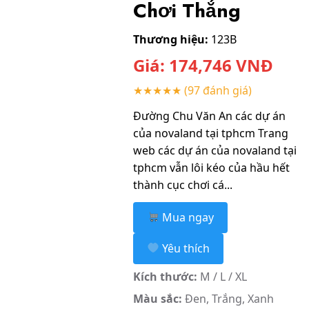
Chơi Thắng
Thương hiệu:
123B
Giá:
174,746
VNĐ
★★★★★
(97 đánh giá)
Đường Chu Văn An các dự án
của novaland tại tphcm Trang
web các dự án của novaland tại
tphcm vẫn lôi kéo của hầu hết
thành cục chơi cá...
Mua ngay
Yêu thích
Kích thước:
M / L / XL
Màu sắc:
Đen, Trắng, Xanh