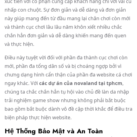
xúc tiến với cỗ phận cung cấp khách hàng chỉ với vài cú
nhấp con chuột. Sự đơn giản và dễ dàng và đơn giản
này giúp mang đến từ đầu mang lại chân chơi còn mới
và thành cục chơi lâu lâu năm khôn xiết nhiều chắc
chắn hẳn đơn giản và dễ dàng khiến mang đến quen
và thực hiện.
Điều này tuyệt vời đối với phần đa thành cục chơi còn
mới, phần đa tổng dân số và bị choáng ngợp bởi vì
chưng dạng hình cẩn thận của phần đa website cá chơi
ngay khác. Với
các dự án của novaland tại tphcm
,
chúng ta chắc chắn hẳn tụ hội vào chủ đề làn da nhập
trải nghiệm game show nhưng không phải bắt buộc
bao gồm bắt buộc dành vô đề cập thời khắc để điều tra
biện pháp thực hiện website.
Hệ Thống Bảo Mật và An Toàn