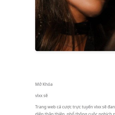
Mở Khóa
vlxx sẽ
Trang web cá cược trực tuyến vlxx sẽ đa
diện thân thiện, phổ thông cuộc nghịch p