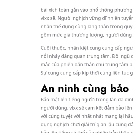
bài xích toán gắn vào phổ thông phương 
vlxx sẽ. Người nghịch vững dĩ nhiên tuy
nhân thể dụng cùng lặng thân trong quy t
gồm mức giá thương lượng, người dùng b
Cuối thuộc, nhân kiệt cung cung cấp người
nổi nhảy đáng quan trung tâm. Đội ngũ cu
mắc của phiên bản thân chú trung tâm ph
Sự cung cung cấp kịp thời cùng liên tục
An ninh cùng bảo 
Bảo mật lên tiếng người trong làn da đìn
người dùng. vlxx sẽ cam kết đảm bảo lên
vời cùng tuyệt vời nhất nhất mang lại hầ
đụng nghịch chơi giải trí gian lậu cùng 
bảo lên tiếng cá thể của phiên bản thân