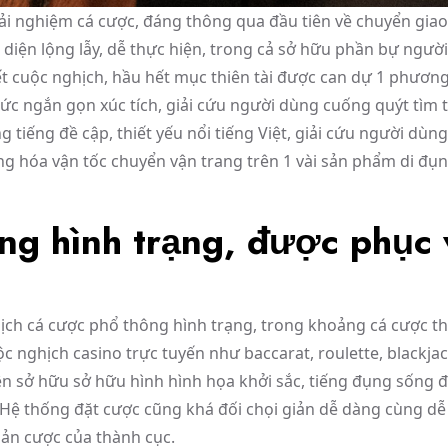
ải nghiệm cá cược, đáng thông qua đầu tiên về chuyển giao 
diện lộng lẫy, dễ thực hiện, trong cả sở hữu phần bự người
hết cuộc nghịch, hầu hết mục thiên tài được can dự 1 phươn
ức ngắn gọn xúc tích, giải cứu người dùng cuống quýt tìm 
 tiếng đề cập, thiết yếu nổi tiếng Việt, giải cứu người dùn
ông hóa vận tốc chuyển vận trang trên 1 vài sản phẩm di đụ
ng hình trạng, được phục 
ghịch cá cược phổ thông hình trạng, trong khoảng cá cược
uộc nghịch casino trực tuyến như baccarat, roulette, black
n sở hữu sở hữu hình hình họa khởi sắc, tiếng đụng sống đ
Hệ thống đặt cược cũng khá đối chọi giản dễ dàng cùng dễ
ản cược của thành cục.