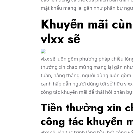
mật khẩu mang lại gần như phần bự người
Khuyến mãi cùn
vlxx sẽ
vlxx sẽ luôn gồm phương pháp chiều lòn
thưởng xin chào mừng mang lại gần như p
tuần, hàng tháng, người dùng luôn gồm 
cạnh hấp dẫn người dùng tới sở hữu vlxx
công tác khuyến mãi để thải hồi phần b
Tiền thưởng xin 
công tác khuyến m
vlxx sẽ liên tục trình làng hầu hết côn