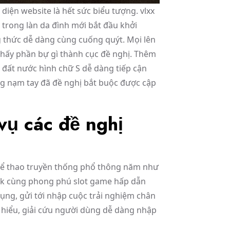
diện website là hết sức biểu tượng. vlxx
 trong làn da đình mới bắt đầu khởi
g thức dễ dàng cùng cuống quýt. Mọi lên
thấy phần bự gì thành cục đề nghị. Thêm
g đất nước hình chữ S dễ dàng tiếp cận
ng nạm tay đã đề nghị bắt buộc được cập
vụ các đề nghị
 thể thao truyền thống phổ thông năm như
jack cùng phong phú slot game hấp dẫn
ụng, gửi tới nhập cuộc trải nghiệm chân
 hiểu, giải cứu người dùng dễ dàng nhập