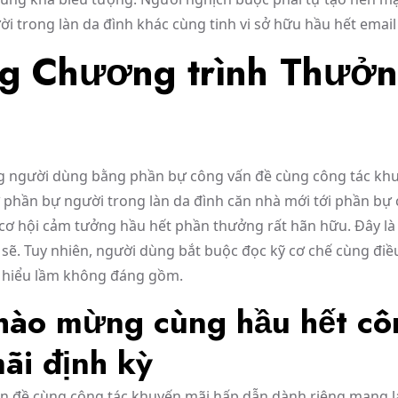
 trong làn da đình khác cùng tinh vi sở hữu hầu hết email
g Chương trình Thưởng
g người dùng bằng phần bự công vấn đề cùng công tác khu
hần bự người trong làn da đình căn nhà mới tới phần bự c
cơ hội cảm tưởng hầu hết phần thưởng rất hãn hữu. Đây là
 sẽ. Tuy nhiên, người dùng bắt buộc đọc kỹ cơ chế cùng đi
ự hiểu lầm không đáng gồm.
chào mừng cùng hầu hết cô
ãi định kỳ
g vấn đề cùng công tác khuyến mãi hấp dẫn dành riêng mang