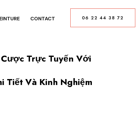
06 22 44 38 72
EINTURE
CONTACT
06 22 44 38 72
 Cược Trực Tuyến Với
i Tiết Và Kinh Nghiệm