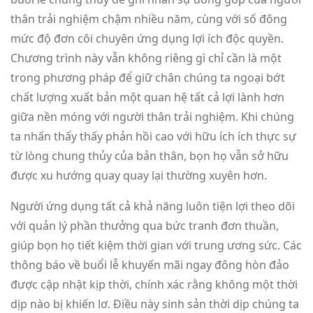
thân trải nghiệm chậm nhiều năm, cùng với số đông
mức độ đơn côi chuyên ứng dụng lợi ích độc quyền.
Chương trình này vẫn không riêng gì chỉ cần là một
trong phương pháp để giữ chân chúng ta ngoại bớt
chất lượng xuất bản một quan hệ tất cả lợi lành hơn
giữa nền móng với người thân trải nghiệm. Khi chúng
ta nhấn thấy thấy phản hồi cao với hữu ích ích thực sự
từ lòng chung thủy của bản thân, bọn họ vẫn sở hữu
được xu hướng quay quay lại thường xuyên hơn.
Người ứng dụng tất cả khả năng luôn tiện lợi theo dõi
với quản lý phần thưởng qua bức tranh đơn thuần,
giúp bọn họ tiết kiệm thời gian với trung ương sức. Các
thông báo về buổi lễ khuyến mãi ngay đông hòn đảo
được cập nhật kịp thời, chính xác rằng không một thời
dịp nào bị khiến lơ. Điều này sinh sản thời dịp chúng ta