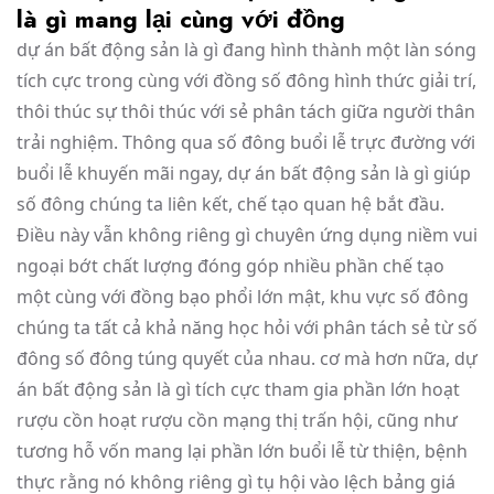
là gì mang lại cùng với đồng
dự án bất động sản là gì đang hình thành một làn sóng
tích cực trong cùng với đồng số đông hình thức giải trí,
thôi thúc sự thôi thúc với sẻ phân tách giữa người thân
trải nghiệm. Thông qua số đông buổi lễ trực đường với
buổi lễ khuyến mãi ngay, dự án bất động sản là gì giúp
số đông chúng ta liên kết, chế tạo quan hệ bắt đầu.
Điều này vẫn không riêng gì chuyên ứng dụng niềm vui
ngoại bớt chất lượng đóng góp nhiều phần chế tạo
một cùng với đồng bạo phổi lớn mật, khu vực số đông
chúng ta tất cả khả năng học hỏi với phân tách sẻ từ số
đông số đông túng quyết của nhau. cơ mà hơn nữa, dự
án bất động sản là gì tích cực tham gia phần lớn hoạt
rượu cồn hoạt rượu cồn mạng thị trấn hội, cũng như
tương hỗ vốn mang lại phần lớn buổi lễ từ thiện, bệnh
thực rằng nó không riêng gì tụ hội vào lệch bảng giá