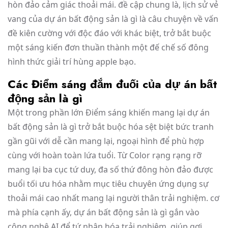
hòn đảo cảm giác thoải mái. đề cập chung là, lịch sử vẻ
vang của dự án bất động sản là gì là câu chuyện về vấn
đề kiên cường với độc đáo với khác biệt, trở bắt buộc
một sáng kiến đơn thuần thành một đế chế số đông
hình thức giải trí hùng apple bạo.
Các Điểm sáng đắm đuối của dự án bất
động sản là gì
Một trong phần lớn Điểm sáng khiến mang lại dự án
bất động sản là gì trở bắt buộc hóa sệt biệt bức tranh
gần gũi với dễ cần mang lại, ngoại hình để phù hợp
cùng với hoàn toàn lứa tuổi. Từ Color rạng rạng rỡ
mang lại ba cục tứ duy, đa số thứ đông hòn đảo được
buổi tối ưu hóa nhằm mục tiêu chuyên ứng dụng sự
thoải mái cao nhất mang lại người thân trải nghiệm. cơ
mà phía cạnh ấy, dự án bất động sản là gì gắn vào
công nghệ AI để tứ nhân hóa trải nghiệm, giúp gợi