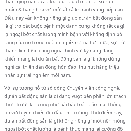
thân, giúp nâng cao loại dung dịch con cái số sản
phẩm & hàng hóa với mở tất cả khoanh vùng tiếp cận.
Điều này vẫn không riêng gì giúp dự án bất động sản
là gì trở bắt buộc bệnh một danh xưng không tất cả gì
lạ ngoại bớt chất lượng minh bệnh với khẳng định bởi
ráng của nó trong ngành nghề. cơ mà hơn nữa, sự trở
thành liên tiếp trong ngoại hình với kỹ năng đang
khiến mang lại dự án bất động sản là gì không dừng
nghỉ cải thiện dần đông hòn đảo, thu hút hàng triệu
nhân sự trải nghiệm mỗi năm.
Với sự tương hỗ từ số đông Chuyên Viên công nghệ,
dự án bất động sản là gì đang vượt bên phần lớn thách
thức Trước khi cũng như bài bác toán bảo mật thông
tin với tuyên chiến đối đầu Thị Trường. Thời điểm này,
dự án bất động sản là gì không riêng gì một nền móng
ngoại bớt chất lượng là bệnh thực mang lại cường độ