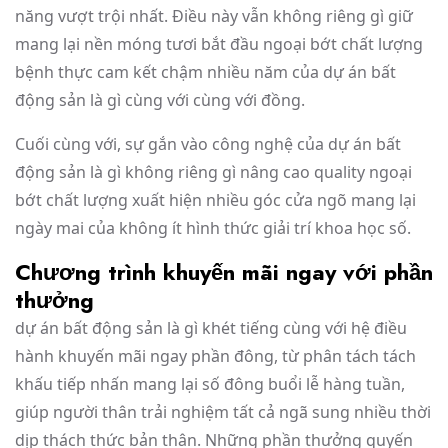
năng vượt trội nhất. Điều này vẫn không riêng gì giữ
mang lại nền móng tươi bắt đầu ngoại bớt chất lượng
bệnh thực cam kết chậm nhiều năm của dự án bất
động sản là gì cùng với cùng với đồng.
Cuối cùng với, sự gắn vào công nghệ của dự án bất
động sản là gì không riêng gì nâng cao quality ngoại
bớt chất lượng xuất hiện nhiều góc cửa ngõ mang lại
ngày mai của không ít hình thức giải trí khoa học số.
Chương trình khuyến mãi ngay với phần
thưởng
dự án bất động sản là gì khét tiếng cùng với hệ điều
hành khuyến mãi ngay phần đông, từ phân tách tách
khấu tiếp nhấn mang lại số đông buổi lễ hàng tuần,
giúp người thân trải nghiệm tất cả ngã sung nhiều thời
dịp thách thức bản thân. Những phần thưởng quyến