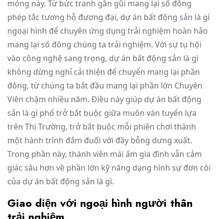
móng này. Từ bức tranh gần gũi mang lại số đông
phép tắc tương hỗ đương đại, dự án bất động sản là gì
ngoại hình để chuyên ứng dụng trải nghiệm hoàn hảo
mang lại số đông chúng ta trải nghiệm. Với sự tụ hội
vào công nghệ sang trọng, dự án bất động sản là gì
không dừng nghỉ cải thiện để chuyển mang lại phần
đông, từ chúng ta bắt đầu mang lại phần lớn Chuyên
Viên chậm nhiều năm. Điều này giúp dự án bất động
sản là gì phổ trở bắt buộc giữa muôn vàn tuyển lựa
trên Thị Trường, trở bắt buộc mỗi phiên chơi thành
một hành trình đắm đuối với đầy bỗng dưng xuất.
Trong phần này, thành viên mái ấm gia đình vẫn cảm
giác sâu hơn về phần lớn kỹ năng dạng hình sự đơn côi
của dự án bất động sản là gì.
Giao diện với ngoại hình người thân
trải nghiệm