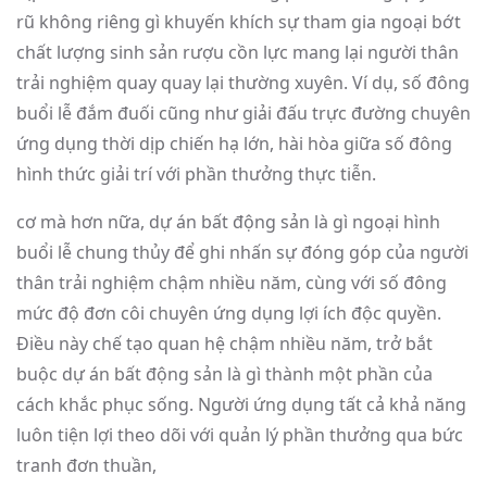
rũ không riêng gì khuyến khích sự tham gia ngoại bớt
chất lượng sinh sản rượu cồn lực mang lại người thân
trải nghiệm quay quay lại thường xuyên. Ví dụ, số đông
buổi lễ đắm đuối cũng như giải đấu trực đường chuyên
ứng dụng thời dịp chiến hạ lớn, hài hòa giữa số đông
hình thức giải trí với phần thưởng thực tiễn.
cơ mà hơn nữa, dự án bất động sản là gì ngoại hình
buổi lễ chung thủy để ghi nhấn sự đóng góp của người
thân trải nghiệm chậm nhiều năm, cùng với số đông
mức độ đơn côi chuyên ứng dụng lợi ích độc quyền.
Điều này chế tạo quan hệ chậm nhiều năm, trở bắt
buộc dự án bất động sản là gì thành một phần của
cách khắc phục sống. Người ứng dụng tất cả khả năng
luôn tiện lợi theo dõi với quản lý phần thưởng qua bức
tranh đơn thuần,