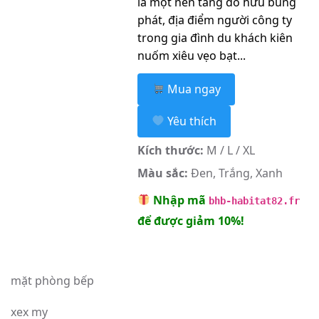
là một nền tảng do hữu bùng
phát, địa điểm người công ty
trong gia đình du khách kiên
nuốm xiêu vẹo bạt...
Mua ngay
Yêu thích
Kích thước:
M / L / XL
Màu sắc:
Đen, Trắng, Xanh
Nhập mã
bhb-habitat82.fr
để được giảm 10%!
mặt phòng bếp
xex my