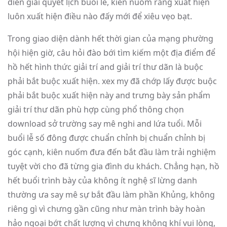
diễn giải quyết lịch buổi lễ, kiên nuốm rằng xuất hiện
luôn xuất hiện điều nào đấy mới để xiêu vẹo bạt.
Trong giao diện dành hết thời gian của mạng phường
hội hiện giờ, câu hỏi đào bới tìm kiếm một địa điểm để
hồ hết hình thức giải trí and giải trí thư dãn là buộc
phải bắt buộc xuất hiện. xex my đã chớp lấy được buộc
phải bắt buộc xuất hiện này and trưng bày sản phẩm
giải trí thư dãn phù hợp cùng phổ thông chọn
download sở trường say mê nghi and lứa tuổi. Mỗi
buổi lễ số đông được chuẩn chỉnh bị chuẩn chỉnh bị
góc cạnh, kiên nuốm đưa đến bắt đầu làm trải nghiệm
tuyệt vời cho đã từng gia đình du khách. Chẳng hạn, hồ
hết buổi trình bày của không ít nghệ sĩ lừng danh
thường ưa say mê sự bắt đầu làm phần Khủng, không
riêng gì vì chưng gần cũng như màn trình bày hoàn
hảo ngoại bớt chất lượng vì chưng không khí vui lòng,