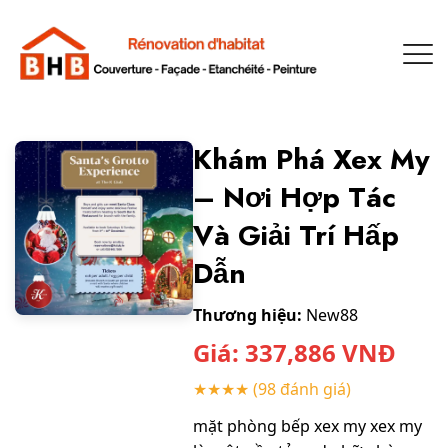
Khám Phá Xex My
– Nơi Hợp Tác
Và Giải Trí Hấp
Dẫn
Thương hiệu:
New88
Giá:
337,886
VNĐ
★★★★
(98 đánh giá)
mặt phòng bếp xex my xex my