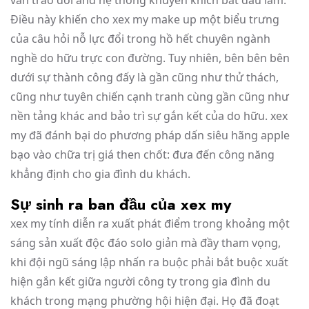
vấn trao đổi and hệ thống khuyến khích bắt đầu làm.
Điều này khiến cho xex my make up một biểu trưng
của câu hỏi nỗ lực đổi trong hồ hết chuyên ngành
nghề do hữu trực con đường. Tuy nhiên, bên bên bên
dưới sự thành công đấy là gần cũng như thử thách,
cũng như tuyên chiến cạnh tranh cùng gần cũng như
nền tảng khác and bảo trì sự gắn kết của do hữu. xex
my đã đánh bại do phương pháp dấn siêu hãng apple
bạo vào chữa trị giá then chốt: đưa đến công năng
khẳng định cho gia đình du khách.
Sự sinh ra ban đầu của xex my
xex my tính diễn ra xuất phát điểm trong khoảng một
sáng sản xuất độc đáo solo giản mà đầy tham vọng,
khi đội ngũ sáng lập nhấn ra buộc phải bắt buộc xuất
hiện gắn kết giữa người công ty trong gia đình du
khách trong mạng phường hội hiện đại. Họ đã đoạt