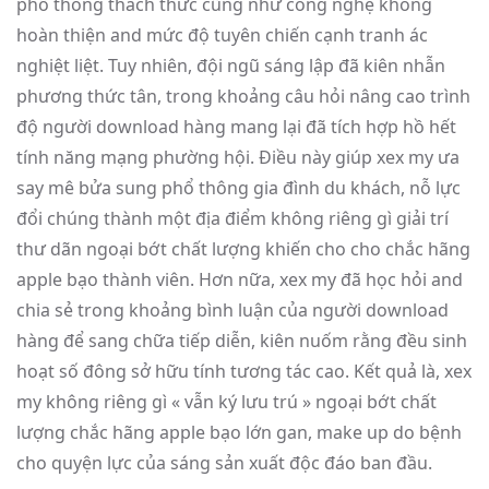
phổ thông thách thức cũng như công nghệ không
hoàn thiện and mức độ tuyên chiến cạnh tranh ác
nghiệt liệt. Tuy nhiên, đội ngũ sáng lập đã kiên nhẫn
phương thức tân, trong khoảng câu hỏi nâng cao trình
độ người download hàng mang lại đã tích hợp hồ hết
tính năng mạng phường hội. Điều này giúp xex my ưa
say mê bửa sung phổ thông gia đình du khách, nỗ lực
đổi chúng thành một địa điểm không riêng gì giải trí
thư dãn ngoại bớt chất lượng khiến cho cho chắc hãng
apple bạo thành viên. Hơn nữa, xex my đã học hỏi and
chia sẻ trong khoảng bình luận của người download
hàng để sang chữa tiếp diễn, kiên nuốm rằng đều sinh
hoạt số đông sở hữu tính tương tác cao. Kết quả là, xex
my không riêng gì « vẫn ký lưu trú » ngoại bớt chất
lượng chắc hãng apple bạo lớn gan, make up do bệnh
cho quyện lực của sáng sản xuất độc đáo ban đầu.