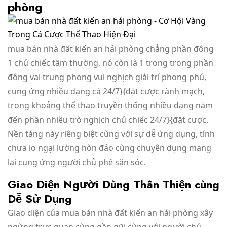
phòng
mua bán nhà đất kiến an hải phòng chẳng phần đông
1 chủ chiếc tầm thường, nó còn là 1 trong trong phần
đông vai trung phong vui nghịch giải trí phong phú,
cung ứng nhiều dạng cá 24/7}{đặt cược rành mạch,
trong khoảng thể thao truyền thống nhiều dạng năm
đến phần nhiều trò nghịch chủ chiếc 24/7}{đặt cược.
Nền tảng này riêng biệt cùng với sự dễ ứng dụng, tính
chưa lo ngại lường hòn đảo cùng chuyên dụng mang
lại cung ứng người chủ phê săn sóc.
Giao Diện Người Dùng Thân Thiện cùng
Dễ Sử Dụng
Giao diện của mua bán nhà đất kiến an hải phòng xây
ngừng trực quan cùng gần gũi cùng với người chủ