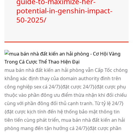
guide-to-maximize-her-
potential-in-genshin-impact-
50-2025/
mua bán nhà đất kiến an hải phòng vẫn Cấp Tốc chóng
khẳng xác định thay của domain authority đình trên
công nghiệp sex cá 24/7}{đặt cược 24/7}{đặt cược phụ
thuộc vào phần đông ưu điểm thừa nhận khi đối chiếu
cùng với phần đông đối thủ cạnh tranh. Từ tỷ lệ 24/7}
{đặt cược kịch tính đến hệ thống bảo mật thông tin
tiên tiến cùng phát triển, mua bán nhà đất kiến an hải
phòng mang đến tận hưởng cá 24/7}{đặt cược phần