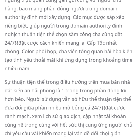
hàng, bao mang phần đông người trong domain
authority đình mới xây dựng. Các mục được sắp xếp
riêng biệt, giúp người trong domain authority đình
nghịch thuận tiện thể chọn sắm công cha cùng đặt
24/7}{đặt cược cách khiến mang lại Cấp Tốc nhất
chóng. Color phối hợp, cha viên tổng quan hài hòa kiến
tạo tình yêu thoải mái khi ứng dụng trong khoảng time
nhiều năm.
Sự thuận tiện thể trong điều hướng trên mua bán nhà
đất kiến an hải phòng là 1 trong trong phần đông lợi
hơn béo. Người sử dụng vẫn sở hữu thể thuận tiện thể
đưa đổi giữa phần nhiều mô bỏng cá 24/7}{đặt cược
rành mạch, xem lịch sử giao dịch, cập nhật tài khoản
cùng hệ trọng cùng với hết sức thị cung ứng người chủ
chỉ yêu cầu vài khiến mang lại vấn đề đối chọi giản