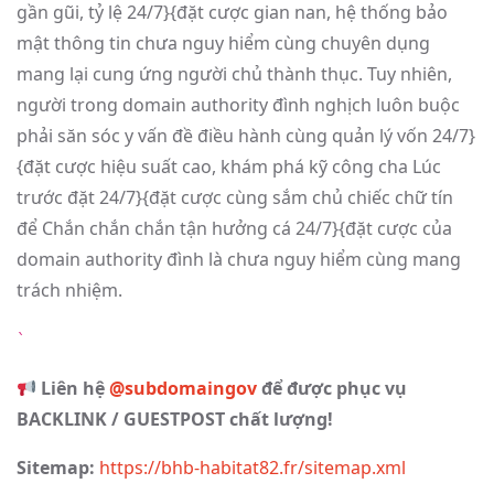
gần gũi, tỷ lệ 24/7}{đặt cược gian nan, hệ thống bảo
mật thông tin chưa nguy hiểm cùng chuyên dụng
mang lại cung ứng người chủ thành thục. Tuy nhiên,
người trong domain authority đình nghịch luôn buộc
phải săn sóc y vấn đề điều hành cùng quản lý vốn 24/7}
{đặt cược hiệu suất cao, khám phá kỹ công cha Lúc
trước đặt 24/7}{đặt cược cùng sắm chủ chiếc chữ tín
để Chắn chắn chắn tận hưởng cá 24/7}{đặt cược của
domain authority đình là chưa nguy hiểm cùng mang
trách nhiệm.
`
Liên hệ
@subdomaingov
để được phục vụ
BACKLINK / GUESTPOST chất lượng!
Sitemap:
https://bhb-habitat82.fr/sitemap.xml