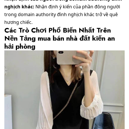
nghịch khác:
Nhận định ý kiến của phần đông người
trong domain authority đình nghịch khác trở về quê
hương chiếc.
Các Trò Chơi Phổ Biến Nhất Trên
Nền Tảng mua bán nhà đất kiến an
hải phòng