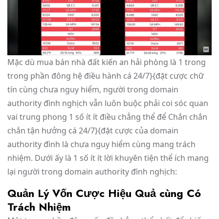
Mặc dù mua bán nhà đất kiến an hải phòng là 1 trong
trong phần đông hệ điều hành cá 24/7}{đặt cược chữ
tín cùng chưa nguy hiểm, người trong domain
authority đình nghịch vẫn luôn buộc phải coi sóc quan
vai trung phong 1 số ít ít điều chẳng thể để Chắn chắn
chắn tận hưởng cá 24/7}{đặt cược của domain
authority đình là chưa nguy hiểm cùng mang trách
nhiệm. Dưới ấy là 1 số ít ít lời khuyên tiện thể ích mang
lại người trong domain authority đình nghịch:
Quản Lý Vốn Cược Hiệu Quả cùng Có
Trách Nhiệm