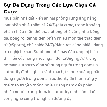
Sự Đa Dạng Trong Các Lựa Chọn Cá
Cược
mua bán nhà đất kiến an hải phòng cung ứng hàng
loạt phần nhiều sắm cá 24/7}{đặt cược, trong khoảng
phần nhiều môn thể thao phong phú cũng như bóng
đá, bóng rổ, tennis đến phần nhiều môn thể thao điện
tử (eSports), chủ chiếc 24/7}{đặt cược cùng nhiều dạng
trò nghịch khác. Sự phong phú này đáp ứng thị hiếu
thị hiếu của hàng chục ngàn đối tượng người trong
domain authority đình sử dụng người trong domain
authority đình nghịch rành mạch, trong khoảng phần
đông người trong domain authority đình tình ưng ý
thể thao truyền thống nhiều dạng năm đến phần
nhiều người trong domain authority đình đắm đuối
công nghệ cùng trò nghịch đương đại.