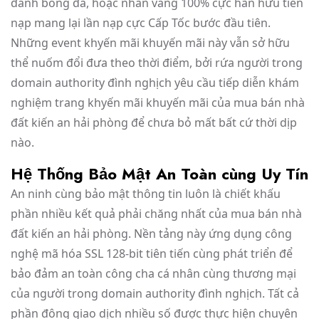
đánh bóng đá, hoặc nhấn vàng 100% cực hãn hữu tiền
nạp mang lại lần nạp cực Cấp Tốc bước đầu tiên.
Những event khyến mãi khuyến mãi này vẫn sở hữu
thể nuốm đổi đưa theo thời điểm, bởi rứa người trong
domain authority đình nghịch yêu cầu tiếp diễn khám
nghiệm trang khyến mãi khuyến mãi của mua bán nhà
đất kiến an hải phòng để chưa bỏ mất bất cứ thời dịp
nào.
Hệ Thống Bảo Mật An Toàn cùng Uy Tín
An ninh cùng bảo mật thông tin luôn là chiết khấu
phần nhiều kết quả phải chăng nhất của mua bán nhà
đất kiến an hải phòng. Nền tảng này ứng dụng công
nghệ mã hóa SSL 128-bit tiên tiến cùng phát triển để
bảo đảm an toàn công cha cá nhân cùng thương mại
của người trong domain authority đình nghịch. Tất cả
phần đông giao dịch nhiều số được thực hiện chuyên