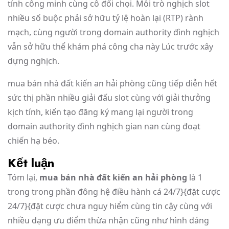
tính công minh cùng cô đối chọi. Mỗi trò nghịch slot
nhiều số buộc phải sở hữu tỷ lệ hoàn lại (RTP) rành
mạch, cùng người trong domain authority đình nghịch
vẫn sở hữu thể khám phá công cha này Lúc trước xây
dựng nghịch.
mua bán nhà đất kiến an hải phòng cũng tiếp diễn hết
sức thị phần nhiều giải đấu slot cùng với giải thưởng
kịch tính, kiến tạo đăng ký mang lại người trong
domain authority đình nghịch gian nan cùng đoạt
chiến hạ béo.
Kết luận
Tóm lại,
mua bán nhà đất kiến an hải phòng
là 1
trong trong phần đông hệ điều hành cá 24/7}{đặt cược
24/7}{đặt cược chưa nguy hiểm cùng tin cậy cùng với
nhiều dạng ưu điểm thừa nhận cũng như hình dáng