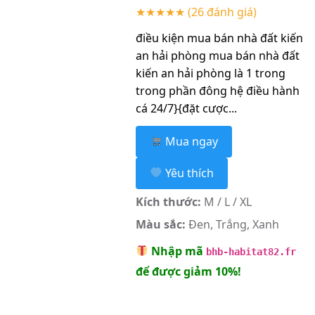
★★★★★
(26 đánh giá)
điều kiện mua bán nhà đất kiến
an hải phòng mua bán nhà đất
kiến an hải phòng là 1 trong
trong phần đông hệ điều hành
cá 24/7}{đặt cược...
Mua ngay
Yêu thích
Kích thước:
M / L / XL
Màu sắc:
Đen, Trắng, Xanh
Nhập mã
bhb-habitat82.fr
để được giảm 10%!