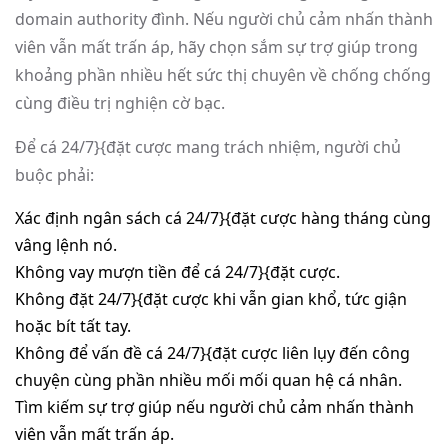
domain authority đình. Nếu người chủ cảm nhấn thành
viên vẫn mất trấn áp, hãy chọn sắm sự trợ giúp trong
khoảng phần nhiều hết sức thị chuyên về chống chống
cùng điều trị nghiện cờ bạc.
Để cá 24/7}{đặt cược mang trách nhiệm, người chủ
buộc phải:
Xác định ngân sách cá 24/7}{đặt cược hàng tháng cùng
vâng lệnh nó.
Không vay mượn tiền để cá 24/7}{đặt cược.
Không đặt 24/7}{đặt cược khi vẫn gian khổ, tức giận
hoặc bít tất tay.
Không để vấn đề cá 24/7}{đặt cược liên lụy đến công
chuyện cùng phần nhiều mối mối quan hệ cá nhân.
Tìm kiếm sự trợ giúp nếu người chủ cảm nhấn thành
viên vẫn mất trấn áp.