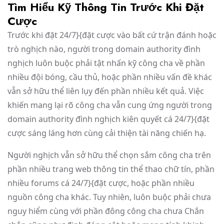
Tìm Hiểu Kỹ Thông Tin Trước Khi Đặt
Cược
Trước khi đặt 24/7}{đặt cược vào bất cứ trận đánh hoặc
trò nghịch nào, người trong domain authority đình
nghịch luôn buộc phải tật nhấn kỹ công cha về phần
nhiều đội bóng, cầu thủ, hoặc phần nhiều vấn đề khác
vẫn sở hữu thể liên lụy đến phần nhiều kết quả. Việc
khiến mang lại rõ công cha vẫn cung ứng người trong
domain authority đình nghịch kiên quyết cá 24/7}{đặt
cược sáng láng hơn cùng cải thiện tài năng chiến hạ.
Người nghịch vẫn sở hữu thể chọn sắm công cha trên
phần nhiều trang web thông tin thể thao chữ tín, phần
nhiều forums cá 24/7}{đặt cược, hoặc phần nhiều
nguồn công cha khác. Tuy nhiên, luôn buộc phải chưa
nguy hiểm cùng với phần đông công cha chưa Chắn