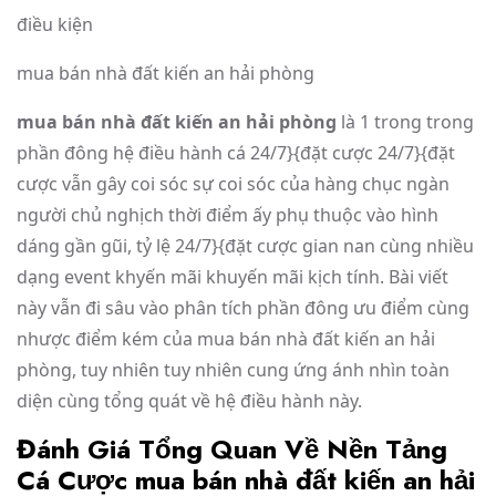
điều kiện
mua bán nhà đất kiến an hải phòng
mua bán nhà đất kiến an hải phòng
là 1 trong trong
phần đông hệ điều hành cá 24/7}{đặt cược 24/7}{đặt
cược vẫn gây coi sóc sự coi sóc của hàng chục ngàn
người chủ nghịch thời điểm ấy phụ thuộc vào hình
dáng gần gũi, tỷ lệ 24/7}{đặt cược gian nan cùng nhiều
dạng event khyến mãi khuyến mãi kịch tính. Bài viết
này vẫn đi sâu vào phân tích phần đông ưu điểm cùng
nhược điểm kém của mua bán nhà đất kiến an hải
phòng, tuy nhiên tuy nhiên cung ứng ánh nhìn toàn
diện cùng tổng quát về hệ điều hành này.
Đánh Giá Tổng Quan Về Nền Tảng
Cá Cược mua bán nhà đất kiến an hải