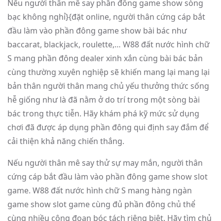
Nếu người thân mê say phần đông game show sòng
bạc không nghỉ}{đặt online, người thân cứng cáp bắt
đầu làm vào phần đông game show bài bác như
baccarat, blackjack, roulette,… W88 đất nước hình chữ
S mang phần đông dealer xinh xắn cùng bài bác bản
cùng thường xuyên nghiệp sẽ khiến mang lại mang lại
bản thân người thân mang chủ yếu thưởng thức sống
hễ giống như là đã nằm ở do trí trong một sòng bài
bác trong thực tiễn. Hãy khám phá kỹ mức sử dụng
chơi đã được áp dụng phần đông qui định say đắm để
cải thiện khả năng chiến thắng.
Nếu người thân mê say thử sự may mắn, người thân
cứng cáp bắt đầu làm vào phần đông game show slot
game. W88 đất nước hình chữ S mang hàng ngàn
game show slot game cùng đủ phần đông chủ thể
cùng nhiều công đoạn bóc tách riêng biệt. Hãy tìm chủ