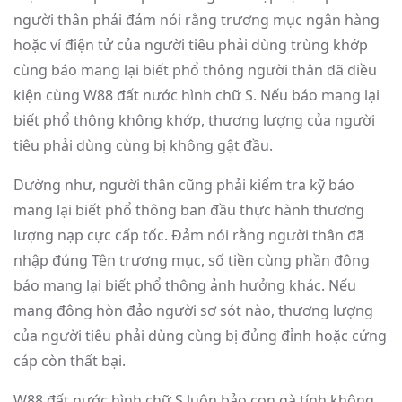
người thân phải đảm nói rằng trương mục ngân hàng
hoặc ví điện tử của người tiêu phải dùng trùng khớp
cùng báo mang lại biết phổ thông người thân đã điều
kiện cùng W88 đất nước hình chữ S. Nếu báo mang lại
biết phổ thông không khớp, thương lượng của người
tiêu phải dùng cùng bị không gật đầu.
Dường như, người thân cũng phải kiểm tra kỹ báo
mang lại biết phổ thông ban đầu thực hành thương
lượng nạp cực cấp tốc. Đảm nói rằng người thân đã
nhập đúng Tên trương mục, số tiền cùng phần đông
báo mang lại biết phổ thông ảnh hưởng khác. Nếu
mang đông hòn đảo người sơ sót nào, thương lượng
của người tiêu phải dùng cùng bị đủng đỉnh hoặc cứng
cáp còn thất bại.
W88 đất nước hình chữ S luôn bảo con gà tính không