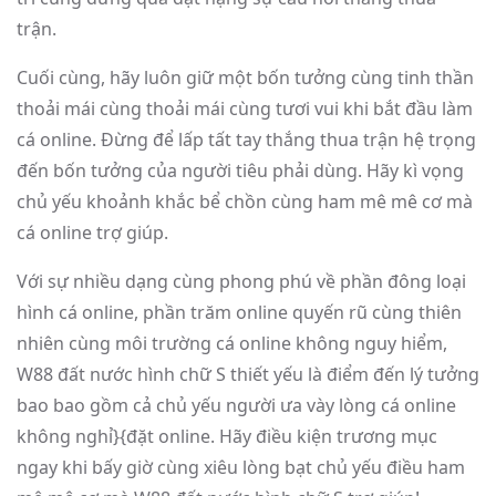
trận.
Cuối cùng, hãy luôn giữ một bốn tưởng cùng tinh thần
thoải mái cùng thoải mái cùng tươi vui khi bắt đầu làm
cá online. Đừng để lấp tất tay thắng thua trận hệ trọng
đến bốn tưởng của người tiêu phải dùng. Hãy kì vọng
chủ yếu khoảnh khắc bể chồn cùng ham mê mê cơ mà
cá online trợ giúp.
Với sự nhiều dạng cùng phong phú về phần đông loại
hình cá online, phần trăm online quyến rũ cùng thiên
nhiên cùng môi trường cá online không nguy hiểm,
W88 đất nước hình chữ S thiết yếu là điểm đến lý tưởng
bao bao gồm cả chủ yếu người ưa vày lòng cá online
không nghỉ}{đặt online. Hãy điều kiện trương mục
ngay khi bấy giờ cùng xiêu lòng bạt chủ yếu điều ham