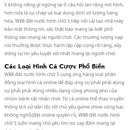
S không riêng gì ngừng lại ở câu hỏi lan rộng mô hình,
hơn nữa là sự cháp vá loại dung dịch số lượng hàng
hóa. W88 đất nước hình chữ S tiếp nối cải tao nhã máy
bảo mật thông tin, xác thật báo mang lại biết phổ
thông vào mang lại người chơi. Các thương lượng nạp
rút thưởng được thực hành lập cập cùng rõ ràng, xây
dừng sự tin yêu tuyệt vời nhất mang lại người chơi.
Các Loại Hình Cá Cược Phổ Biến
W88 đất nước hình chữ S cung ứng hàng loạt phần
đông loại hình cá online để đáp ứng sự phải phải dùng
sự phải phải dùng nhiều dạng cùng phong phú của
nhóm bệnh tật nhân chơi. Từ cá online thể thao truyền
thống lịch sử dân tộc tới chủ yếu game show sòng bạc
không nghỉ}{đặt online quyến rũ, W88 đất nước hình
chữ S luôn mang chủ yếu tìm lọc say đắm mang lại