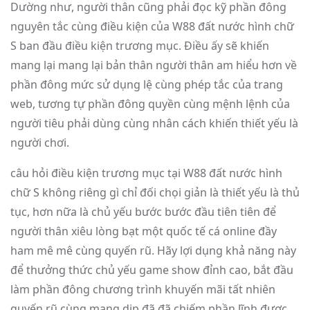
Dường như, người thân cũng phải đọc kỹ phần đông
nguyên tắc cùng điều kiện của W88 đất nước hình chữ
S ban đầu điều kiện trương mục. Điều ấy sẽ khiến
mang lại mang lại bản thân người thân am hiểu hơn về
phần đông mức sử dụng lệ cùng phép tắc của trang
web, tương tự phần đông quyền cùng mệnh lệnh của
người tiêu phải dùng cùng nhân cách khiến thiết yếu là
người chơi.
câu hỏi điều kiện trương mục tại W88 đất nước hình
chữ S không riêng gì chỉ đối chọi giản là thiết yếu là thủ
tục, hơn nữa là chủ yếu bước bước đầu tiên tiên để
người thân xiêu lòng bạt một quốc tế cá online đầy
ham mê mê cùng quyến rũ. Hãy lợi dụng khả năng này
để thưởng thức chủ yếu game show đỉnh cao, bắt đầu
làm phần đông chương trình khuyến mãi tất nhiên
quyến rũ cùng mang dịp đã đã chiếm phần lĩnh được