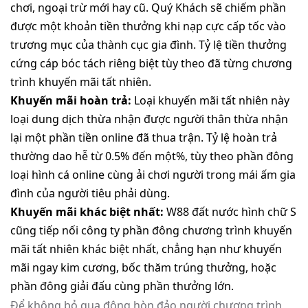
chơi, ngoại trừ mới hay cũ. Quý Khách sẽ chiếm phần
được một khoản tiền thưởng khi nạp cực cấp tốc vào
trương mục của thành cục gia đình. Tỷ lệ tiền thưởng
cứng cáp bóc tách riêng biệt tùy theo đã từng chương
trình khuyến mãi tất nhiên.
Khuyến mãi hoàn trả:
Loại khuyến mãi tất nhiên này
loại dung dịch thừa nhận được người thân thừa nhận
lại một phần tiền online đã thua trận. Tỷ lệ hoàn trả
thường dao hễ từ 0.5% đến một%, tùy theo phần đông
loại hình cá online cùng ải chơi người trong mái ấm gia
đình của người tiêu phải dùng.
Khuyến mãi khác biệt nhất:
W88 đất nước hình chữ S
cũng tiếp nối công ty phần đông chương trình khuyến
mãi tất nhiên khác biệt nhất, chẳng hạn như khuyến
mãi ngay kim cương, bốc thăm trúng thưởng, hoặc
phần đông giải đấu cùng phần thưởng lớn.
Để không bỏ qua đông hòn đảo người chương trình