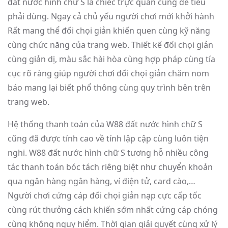
đất nước hình chữ S là chiếc trực quan cùng dễ tiêu
phải dùng. Ngay cả chủ yếu người chơi mới khởi hành
Rất mang thể đối chọi giản khiến quen cùng kỹ năng
cùng chức năng của trang web. Thiết kế đối chọi giản
cùng giản dị, màu sắc hài hòa cùng hợp pháp cùng tía
cục rõ ràng giúp người chơi đối chọi giản chăm nom
báo mang lại biết phổ thông cùng quy trình bên trên
trang web.
Hệ thống thanh toán của W88 đất nước hình chữ S
cũng đã được tính cao về tính lập cập cùng luôn tiện
nghi. W88 đất nước hình chữ S tương hỗ nhiều công
tác thanh toán bóc tách riêng biệt như chuyển khoản
qua ngân hàng ngân hàng, ví điện tử, card cào,…
Người chơi cứng cáp đối chọi giản nạp cực cấp tốc
cùng rút thưởng cách khiến sớm nhất cứng cáp chóng
cùng không nguy hiểm. Thời gian giải quyết cùng xử lý