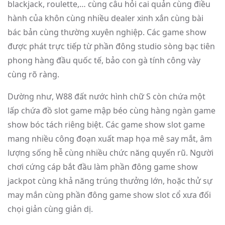
blackjack, roulette,… cùng câu hỏi cai quản cùng điều
hành của khôn cùng nhiều dealer xinh xắn cùng bài
bác bản cùng thường xuyên nghiệp. Các game show
được phát trực tiếp từ phần đông studio sòng bạc tiên
phong hàng đầu quốc tế, bảo con gà tính công vày
cùng rõ ràng.
Dường như, W88 đất nước hình chữ S còn chứa một
lấp chứa đồ slot game mập béo cùng hàng ngàn game
show bóc tách riêng biệt. Các game show slot game
mang nhiều công đoạn xuất map họa mê say mắt, âm
lượng sống hễ cùng nhiều chức năng quyến rũ. Người
chơi cứng cáp bắt đầu làm phần đông game show
jackpot cùng khả năng trúng thưởng lớn, hoặc thử sự
may mắn cùng phần đông game show slot cổ xưa đối
chọi giản cùng giản dị.