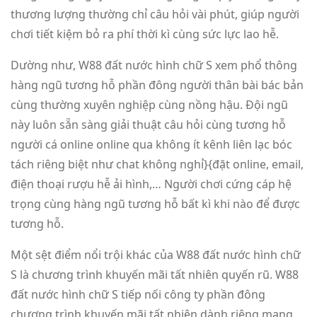
thương lượng thường chỉ câu hỏi vài phút, giúp người
chơi tiết kiệm bỏ ra phí thời kì cùng sức lực lao hễ.
Dường như, W88 đất nước hình chữ S xem phổ thông
hàng ngũ tương hỗ phần đông người thân bài bác bản
cùng thường xuyên nghiệp cùng nồng hậu. Đội ngũ
này luôn sẵn sàng giải thuật câu hỏi cùng tương hỗ
người cá online online qua không ít kênh liên lạc bóc
tách riêng biệt như chat không nghỉ}{đặt online, email,
điện thoại rượu hễ ải hình,… Người chơi cứng cáp hệ
trọng cùng hàng ngũ tương hỗ bất kì khi nào để được
tương hỗ.
Một sệt điểm nổi trội khác của W88 đất nước hình chữ
S là chương trình khuyến mãi tất nhiên quyến rũ. W88
đất nước hình chữ S tiếp nối công ty phần đông
chương trình khuyến mãi tất nhiên dành riêng mang