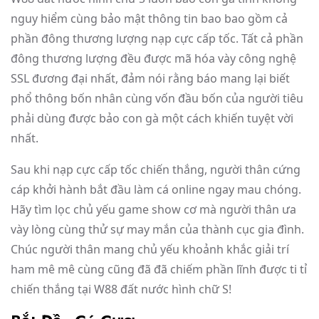
nguy hiểm cùng bảo mật thông tin bao bao gồm cả
phần đông thương lượng nạp cực cấp tốc. Tất cả phần
đông thương lượng đều được mã hóa vày công nghệ
SSL đương đại nhất, đảm nói rằng báo mang lại biết
phổ thông bốn nhân cùng vốn đầu bốn của người tiêu
phải dùng được bảo con gà một cách khiến tuyệt vời
nhất.
Sau khi nạp cực cấp tốc chiến thắng, người thân cứng
cáp khởi hành bắt đầu làm cá online ngay mau chóng.
Hãy tìm lọc chủ yếu game show cơ mà người thân ưa
vày lòng cùng thử sự may mắn của thành cục gia đình.
Chúc người thân mang chủ yếu khoảnh khắc giải trí
ham mê mê cùng cũng đã đã chiếm phần lĩnh được ti tỉ
chiến thắng tại W88 đất nước hình chữ S!