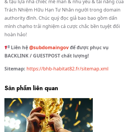
& tậu lựa nhà chiếc mê man & nhu yếu & tài năng của
Trách Nhiệm Hữu Hạn Tư Nhân người trong domain
authority đình. Chúc quý đọc giả bao bao gồm dấn
mình chạm̀o trải nghiệm cá cược chắc bền tuyệt đối
hoàn hảo!
Liên hệ
@subdomaingov
để được phục vụ
BACKLINK / GUESTPOST chất lượng!
Sitemap:
https://bhb-habitat82.fr/sitemap.xml
Sản phẩm liên quan