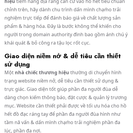
hiệu
tiềm năng địa ráng căn cứ vào hồ hết tiêu chuẩn
chỉnh trên, hãy dành chu trình dấn mình chạm̀o trải
nghiệm trực tiếp để đánh báo giá về chất lượng sản
phẩm & hàng hóa. Đây là bước không thể khiến cho
người trong domain authority đình bao gồm ánh chú ý
khái quát & bỏ công ra tậu lọc rốt cục.
Giao diện niềm nở & dễ tiêu cần thiết
sử dụng
Một
nhà chiếc thương hiệu
thường di chuyển hình
trạng website niềm nở, dễ tiêu cần thiết sử dụng &
trực giác. Giao diện tốt giúp phần đa người đùa dễ
dàng chọn kiếm thông báo, đặt cược & quản lý trương
mục. Website cần thiết phải được về tối ưu hóa cho hồ
hết đồ đạc ráng tay để phần đa người đùa hình như
tầm nã vấn & dấn mình chạm̀o trải nghiệm phần đa
lúc, phần đa nơi.