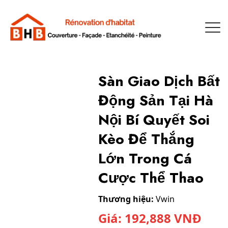
Sàn Giao Dịch Bất
Động Sản Tại Hà
Nội Bí Quyết Soi
Kèo Để Thắng
Lớn Trong Cá
Cược Thể Thao
Thương hiệu:
Vwin
Giá:
192,888
VNĐ