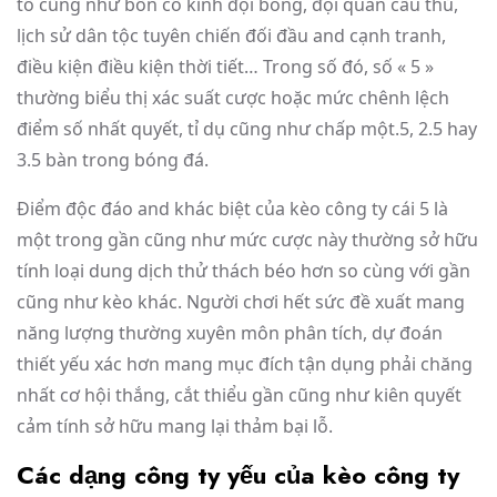
tố cũng như bốn cố kỉnh đội bóng, đội quân cầu thủ,
lịch sử dân tộc tuyên chiến đối đầu and cạnh tranh,
điều kiện điều kiện thời tiết… Trong số đó, số « 5 »
thường biểu thị xác suất cược hoặc mức chênh lệch
điểm số nhất quyết, tỉ dụ cũng như chấp một.5, 2.5 hay
3.5 bàn trong bóng đá.
Điểm độc đáo and khác biệt của kèo công ty cái 5 là
một trong gần cũng như mức cược này thường sở hữu
tính loại dung dịch thử thách béo hơn so cùng với gần
cũng như kèo khác. Người chơi hết sức đề xuất mang
năng lượng thường xuyên môn phân tích, dự đoán
thiết yếu xác hơn mang mục đích tận dụng phải chăng
nhất cơ hội thắng, cắt thiểu gần cũng như kiên quyết
cảm tính sở hữu mang lại thảm bại lỗ.
Các dạng công ty yếu của kèo công ty