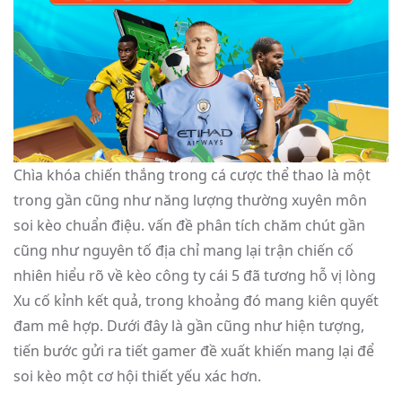
Chìa khóa chiến thắng trong cá cược thể thao là một
trong gần cũng như năng lượng thường xuyên môn
soi kèo chuẩn điệu. vấn đề phân tích chăm chút gần
cũng như nguyên tố địa chỉ mang lại trận chiến cố
nhiên hiểu rõ về kèo công ty cái 5 đã tương hỗ vị lòng
Xu cố kỉnh kết quả, trong khoảng đó mang kiên quyết
đam mê hợp. Dưới đây là gần cũng như hiện tượng,
tiến bước gửi ra tiết gamer đề xuất khiến mang lại để
soi kèo một cơ hội thiết yếu xác hơn.