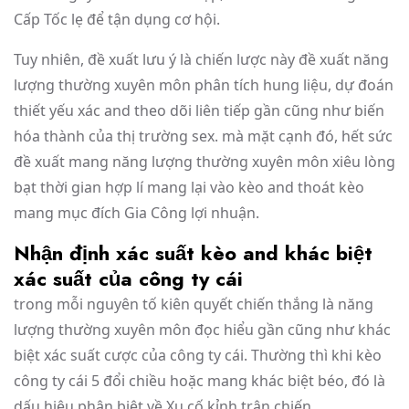
Cấp Tốc lẹ để tận dụng cơ hội.
Tuy nhiên, đề xuất lưu ý là chiến lược này đề xuất năng
lượng thường xuyên môn phân tích hung liệu, dự đoán
thiết yếu xác and theo dõi liên tiếp gần cũng như biến
hóa thành của thị trường sex. mà mặt cạnh đó, hết sức
đề xuất mang năng lượng thường xuyên môn xiêu lòng
bạt thời gian hợp lí mang lại vào kèo and thoát kèo
mang mục đích Gia Công lợi nhuận.
Nhận định xác suất kèo and khác biệt
xác suất của công ty cái
trong mỗi nguyên tố kiên quyết chiến thắng là năng
lượng thường xuyên môn đọc hiểu gần cũng như khác
biệt xác suất cược của công ty cái. Thường thì khi kèo
công ty cái 5 đổi chiều hoặc mang khác biệt béo, đó là
dấu hiệu phân biệt về Xu cố kỉnh trận chiến.