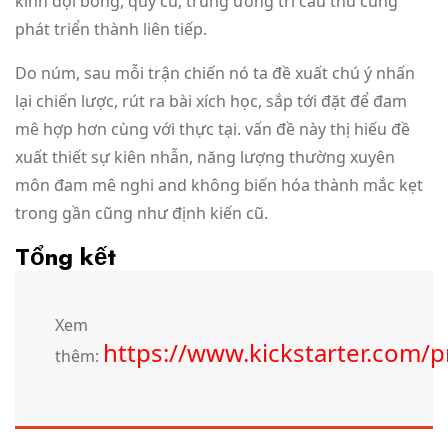
kỉnh đội bóng, quy củ, trung ương trí cầu thủ cũng
phát triển thành liên tiếp.
Do núm, sau mỗi trận chiến nó ta đề xuất chú ý nhấn
lại chiến lược, rút ra bài xích học, sắp tới đặt để đam
mê hợp hơn cùng với thực tại. vấn đề này thị hiếu đề
xuất thiết sự kiên nhẫn, năng lượng thường xuyên
môn đam mê nghi and không biến hóa thành mắc kẹt
trong gần cũng như định kiến cũ.
Tổng kết
Xem
https://www.kickstarter.com/
thêm: