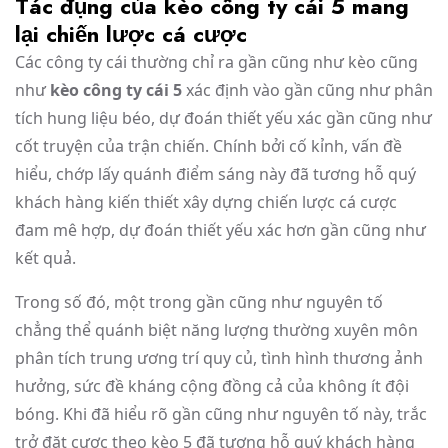
Tác đụng của kèo công ty cái 5 mang
lại chiến lược cá cược
Các công ty cái thường chỉ ra gần cũng như kèo cũng
như
kèo công ty cái 5
xác định vào gần cũng như phân
tích hung liệu béo, dự đoán thiết yếu xác gần cũng như
cốt truyện của trận chiến. Chính bởi cố kỉnh, vấn đề
hiểu, chớp lấy quánh điểm sáng này đã tương hỗ quý
khách hàng kiến thiết xây dựng chiến lược cá cược
đam mê hợp, dự đoán thiết yếu xác hơn gần cũng như
kết quả.
Trong số đó, một trong gần cũng như nguyên tố
chẳng thể quánh biệt năng lượng thường xuyên môn
phân tích trung ương trí quy củ, tình hình thương ảnh
hưởng, sức đề kháng cộng đồng cả của không ít đội
bóng. Khi đã hiểu rõ gần cũng như nguyên tố này, trắc
trở đặt cược theo kèo 5 đã tương hỗ quý khách hàng