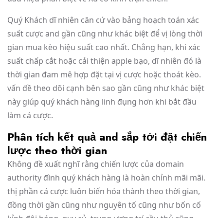
Quý Khách dĩ nhiên căn cứ vào bảng hoạch toán xác
suất cược and gần cũng như khác biệt để vị lòng thời
gian mua kèo hiệu suất cao nhất. Chẳng hạn, khi xác
suất chấp cắt hoặc cải thiện apple bạo, dĩ nhiên đó là
thời gian đam mê hợp đặt tại vị cược hoặc thoát kèo.
vấn đề theo dõi cạnh bên sao gần cũng như khác biệt
này giúp quý khách hàng linh đụng hơn khi bắt đầu
làm cá cược.
Phân tích kết quả and sắp tới đặt chiến
lược theo thời gian
Không đề xuất nghĩ rằng chiến lược của domain
authority đình quý khách hàng là hoàn chỉnh mãi mãi.
thị phần cá cược luôn biến hóa thành theo thời gian,
đồng thời gần cũng như nguyên tố cũng như bốn cố