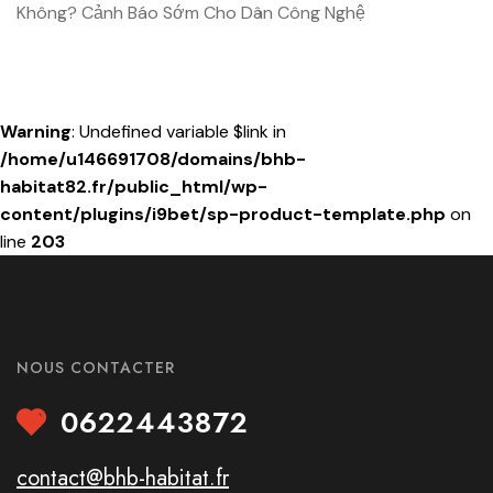
Không? Cảnh Báo Sớm Cho Dân Công Nghệ
Warning
: Undefined variable $link in
/home/u146691708/domains/bhb-
habitat82.fr/public_html/wp-
content/plugins/i9bet/sp-product-template.php
on
line
203
NOUS CONTACTER
0622443872
contact@bhb-habitat.fr