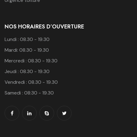
Urgence toiture
NOS HORAIRES D’OUVERTURE
Lundi : 08.30 - 19.30
Mardi: 08.30 - 19.30
Mercredi : 08.30 - 19.30
Jeudi : 08.30 - 19.30
Vendredi : 08.30 - 19.30
Samedi : 08:30 - 19.30