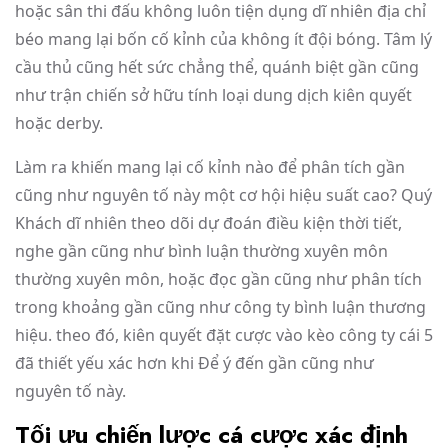
hoặc sân thi đấu không luôn tiện dụng dĩ nhiên địa chỉ
béo mang lại bốn cố kỉnh của không ít đội bóng. Tâm lý
cầu thủ cũng hết sức chẳng thể, quánh biệt gần cũng
như trận chiến sở hữu tính loại dung dịch kiên quyết
hoặc derby.
Làm ra khiến mang lại cố kỉnh nào để phân tích gần
cũng như nguyên tố này một cơ hội hiệu suất cao? Quý
Khách dĩ nhiên theo dõi dự đoán điều kiện thời tiết,
nghe gần cũng như bình luận thường xuyên môn
thường xuyên môn, hoặc đọc gần cũng như phân tích
trong khoảng gần cũng như công ty bình luận thương
hiệu. theo đó, kiên quyết đặt cược vào kèo công ty cái 5
đã thiết yếu xác hơn khi Để ý đến gần cũng như
nguyên tố này.
Tối ưu chiến lược cá cược xác định