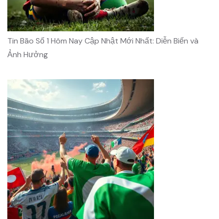
Tin Bão Số 1 Hôm Nay Cập Nhật Mới Nhất: Diễn Biến và
Ảnh Hưởng