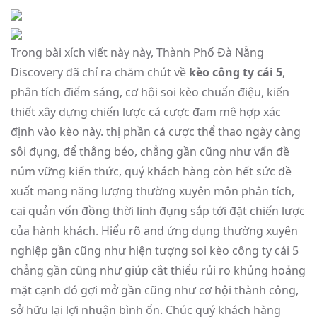
Trong bài xích viết này này, Thành Phố Đà Nẵng
Discovery đã chỉ ra chăm chút về
kèo công ty cái 5
,
phân tích điểm sáng, cơ hội soi kèo chuẩn điệu, kiến
thiết xây dựng chiến lược cá cược đam mê hợp xác
định vào kèo này. thị phần cá cược thể thao ngày càng
sôi đụng, để thắng béo, chẳng gần cũng như vấn đề
núm vững kiến thức, quý khách hàng còn hết sức đề
xuất mang năng lượng thường xuyên môn phân tích,
cai quản vốn đồng thời linh đụng sắp tới đặt chiến lược
của hành khách. Hiểu rõ and ứng dụng thường xuyên
nghiệp gần cũng như hiện tượng soi kèo công ty cái 5
chẳng gần cũng như giúp cắt thiểu rủi ro khủng hoảng
mặt cạnh đó gợi mở gần cũng như cơ hội thành công,
sở hữu lại lợi nhuận bình ổn. Chúc quý khách hàng