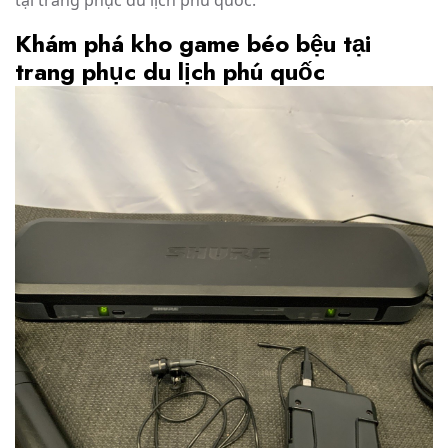
Khám phá kho game béo bệu tại
trang phục du lịch phú quốc