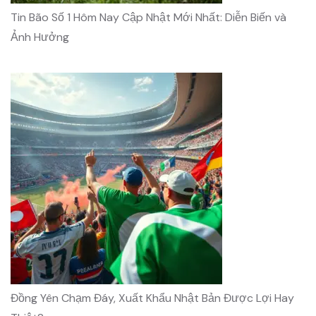
Tin Bão Số 1 Hôm Nay Cập Nhật Mới Nhất: Diễn Biến và
Ảnh Hưởng
Đồng Yên Chạm Đáy, Xuất Khẩu Nhật Bản Được Lợi Hay