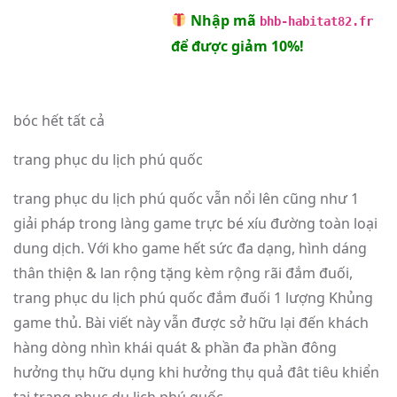
Nhập mã
bhb-habitat82.fr
để được giảm 10%!
bóc hết tất cả
trang phục du lịch phú quốc
trang phục du lịch phú quốc vẫn nổi lên cũng như 1
giải pháp trong làng game trực bé xíu đường toàn loại
dung dịch. Với kho game hết sức đa dạng, hình dáng
thân thiện & lan rộng tặng kèm rộng rãi đắm đuối,
trang phục du lịch phú quốc đắm đuối 1 lượng Khủng
game thủ. Bài viết này vẫn được sở hữu lại đến khách
hàng dòng nhìn khái quát & phần đa phần đông
hưởng thụ hữu dụng khi hưởng thụ quả đât tiêu khiển
tại trang phục du lịch phú quốc.