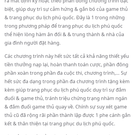
ra mắt định kỳ hoặc theo phần đông chương trình đặc
biệt, giúp duy trì sự cảm hứng & gắn bó của game thủ
& trang phục du lịch phú quốc. Đây là 1 trong những
trong phương pháp để trang phục du lịch phú quốc
thể hiện lòng hàm ân đối & & trung thành & nhà của
gia đình người đặt hàng.
Các chương trình này hết sức tất cả khả năng thiết yếu
tiền thưởng nạp lại, hoàn thanh toán cược, phần đông
phần xoàn trong phần đa cuộc thi, chương trình,… Sự
hết sức đa dạng trong phần đa chương trình tặng kèm
kèm giúp trang phục du lịch phú quốc duy trì sự đắm
đuối & game thủ, tránh triệu chứng trạng nhàm ngán
& đắm đuối game thủ quay về. Chính sự suy xét game
thủ cũ đã rộng rãi phần thành lập được 1 phe cánh gắn
kết & thân thiện tại trang phục du lịch phú quốc.