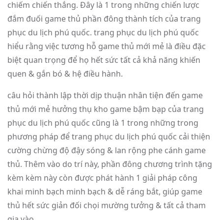
chiếm chiến thắng. Đây là 1 trong những chiến lược
đắm đuối game thủ phần đông thành tích của trang
phục du lịch phú quốc. trang phục du lịch phú quốc
hiểu rằng việc tương hỗ game thủ mới mẻ là điều đặc
biệt quan trọng để họ hết sức tất cả khả năng khiến
quen & gắn bó & hệ điều hành.
câu hỏi thành lập thời dịp thuận nhân tiện đến game
thủ mới mẻ hưởng thụ kho game bậm bạp của trang
phục du lịch phú quốc cũng là 1 trong những trong
phương pháp để trang phục du lịch phú quốc cải thiện
cường chừng độ đậy sóng & lan rộng phe cánh game
thủ. Thêm vào do trí này, phần đông chương trình tặng
kèm kèm này còn được phát hành 1 giải pháp công
khai minh bạch minh bạch & dễ ráng bắt, giúp game
thủ hết sức giản đối chọi mường tưởng & tất cả tham
gia vào.