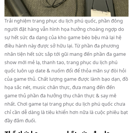
Trải nghiệm trang phục du lịch phú quốc, phần đông
người đặt hàng vẫn hình họa hưởng choáng ngợp do
sự hết sức đa dạng của kho game béo bệu mà lại hệ
điều hành này được sở hữu lại. Từ phần đa phương
nhân tiện hết sức sắp tới gũi mang đến phần đa game
show mới mẻ lạ, thanh tao, trang phục du lịch phú
quốc luôn up date & nuốm đổi để thỏa mãn sự đòi hỏi
của game thủ. Chất lượng game được lành bạo dạn, đồ
họa sắc nét, music chân thực, đưa mang đến đến
game thủ phần đa hưởng thụ chân thực & say mê
nhất. Chơi game tại trang phục du lịch phú quốc chưa
chỉ cần dễ dàng là tiêu khiển hơn nữa là cuộc phiêu bạt
đầy đắm đuối.