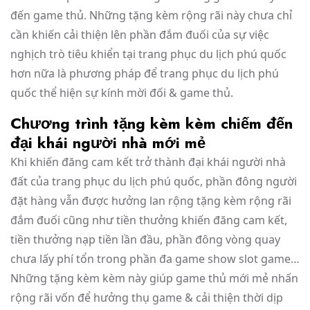
đến game thủ. Những tặng kèm rộng rãi này chưa chỉ
cần khiến cải thiện lên phần đắm đuối của sự việc
nghịch trò tiêu khiển tại trang phục du lịch phú quốc
hơn nữa là phương pháp để trang phục du lịch phú
quốc thể hiện sự kính mời đối & game thủ.
Chương trình tặng kèm kèm chiếm đến
đại khái người nhà mới mẻ
Khi khiến đăng cam kết trở thành đại khái người nhà
đất của trang phục du lịch phú quốc, phần đông người
đặt hàng vẫn được hưởng lan rộng tặng kèm rộng rãi
đắm đuối cũng như tiền thưởng khiến đăng cam kết,
tiền thưởng nạp tiền lần đầu, phần đông vòng quay
chưa lấy phí tổn trong phần đa game show slot game…
Những tặng kèm kèm này giúp game thủ mới mẻ nhấn
rộng rãi vốn để hưởng thụ game & cải thiện thời dịp