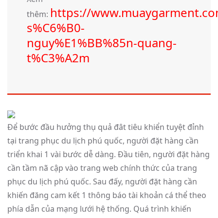
https://www.muaygarment.c
thêm:
s%C6%B0-
nguy%E1%BB%85n-quang-
t%C3%A2m
Để bước đầu hưởng thụ quả đât tiêu khiển tuyệt đỉnh
tại trang phục du lịch phú quốc, người đặt hàng cần
triển khai 1 vài bước dễ dàng. Đầu tiên, người đặt hàng
cần tầm nã cập vào trang web chính thức của trang
phục du lịch phú quốc. Sau đấy, người đặt hàng cần
khiến đăng cam kết 1 thông báo tài khoản cá thể theo
phía dẫn của mạng lưới hệ thống. Quá trình khiến