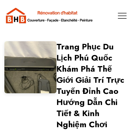
Trang Phục Du
Lịch Phú Quốc
Khám Phá Thế
Giới Giải Trí Trực
Tuyến Đỉnh Cao
Hướng Dẫn Chi
Tiết & Kinh
Nghiệm Chơi