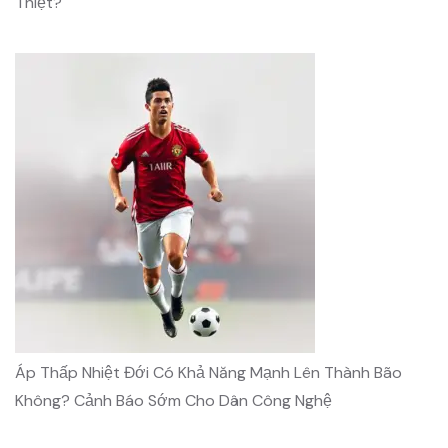
Thiệt?
Áp Thấp Nhiệt Đới Có Khả Năng Mạnh Lên Thành Bão
Không? Cảnh Báo Sớm Cho Dân Công Nghệ