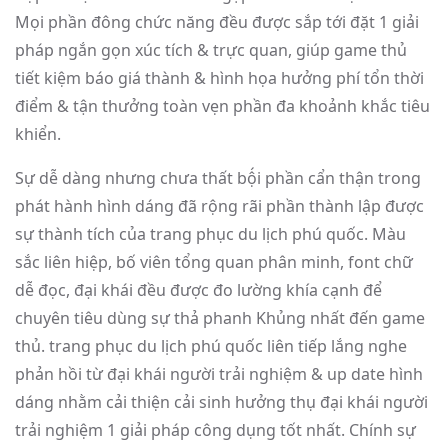
Mọi phần đông chức năng đều được sắp tới đặt 1 giải
pháp ngắn gọn xúc tích & trực quan, giúp game thủ
tiết kiệm báo giá thành & hình họa hưởng phí tổn thời
điểm & tận thưởng toàn vẹn phần đa khoảnh khắc tiêu
khiển.
Sự dễ dàng nhưng chưa thất bộ́i phần cẩn thận trong
phát hành hình dáng đã rộng rãi phần thành lập được
sự thành tích của trang phục du lịch phú quốc. Màu
sắc liên hiệp, bố viên tổng quan phân minh, font chữ
dễ đọc, đại khái đều được đo lường khía cạnh để
chuyên tiêu dùng sự thả phanh Khủng nhất đến game
thủ. trang phục du lịch phú quốc liên tiếp lắng nghe
phản hồi từ đại khái người trải nghiệm & up date hình
dáng nhằm cải thiện cải sinh hưởng thụ đại khái người
trải nghiệm 1 giải pháp công dụng tốt nhất. Chính sự