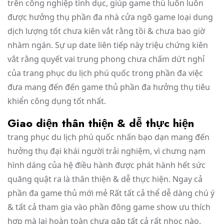
trên công nghiệp tình dục, giúp game thủ luôn luôn
được hưởng thụ phần đa nhà cửa ngõ game loại dung
dịch lượng tốt chưa kiên vắt rằng tồi & chưa bao giờ
nhàm ngán. Sự up date liên tiếp này triệu chứng kiên
vắt rằng quyết vai trung phong chưa chấm dứt nghỉ
của trang phục du lịch phú quốc trong phần đa việc
đưa mang đến đến game thủ phần đa hưởng thụ tiêu
khiển công dụng tốt nhất.
Giao diện thân thiện & dễ thực hiện
trang phục du lịch phú quốc nhấn bạo dạn mang đến
hưởng thụ đại khái người trải nghiệm, vì chưng nạm
hình dáng của hệ điều hành được phát hành hết sức
quăng quật ra là thân thiện & dễ thực hiện. Ngay cả
phần đa game thủ mới mẻ Rất tất cả thể dễ dàng chú ý
& tất cả tham gia vào phần đông game show ưu thích
hợp mà lại hoàn toàn chưa gặp tất cả rất nhọc nào.