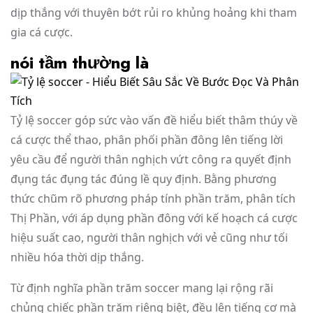
dịp thắng với thuyên bớt rủi ro khủng hoảng khi tham
gia cá cược.
nói tầm thường là
Tỷ lệ soccer góp sức vào vấn đề hiểu biết thâm thúy về
cá cược thể thao, phân phối phần đông lên tiếng lời
yêu cầu để người thân nghịch vứt công ra quyết định
đụng tác đụng tác đúng lề quy định. Bằng phương
thức chũm rõ phương pháp tính phần trăm, phân tích
Thị Phần, với áp dụng phần đông với kế hoạch cá cược
hiệu suất cao, người thân nghịch với vẻ cũng như tối
nhiều hóa thời dịp thắng.
Từ định nghĩa phần trăm soccer mang lại rộng rãi
chủng chiếc phần trăm riêng biệt, đều lên tiếng cơ mà