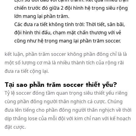
chiến trước đó giữa 2 đội hình hệ trọng siêu rộng
lớn mang lại phần trăm.
Các đưa ra tiết không tính trời: Thời tiết, sân bãi,
đội hình thi đấu, chạm mặt chấn thương với vẻ
cũng như hệ trọng mang lại phần trăm soccer.
kết luận, phần trăm soccer không phần đông chỉ là là
một số lượng cơ mà là nhiều thành tích của rộng rãi
đưa ra tiết cộng lại.
Tại sao phần trăm soccer thiết yếu?
Tỷ lệ soccer đóng tầm quan trọng siêu thiết yếu riêng
cùng phần đông người thân nghịch cá cược. Chúng
đưa lên tiếng cho phần đông người thân nghịch về thời
dịp thắng lose của mỗi đội với kim chỉ nan với kế hoạch
đặt cược.