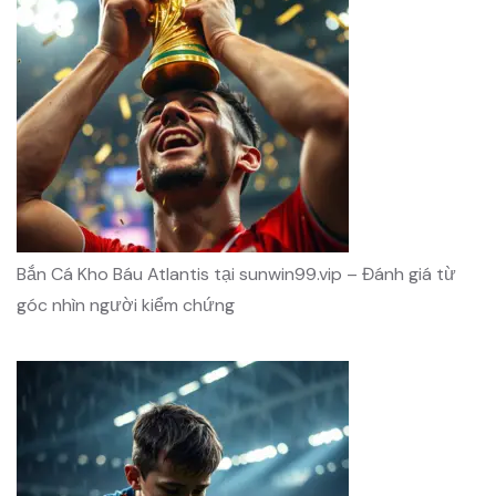
Bắn Cá Kho Báu Atlantis tại sunwin99.vip – Đánh giá từ
góc nhìn người kiểm chứng