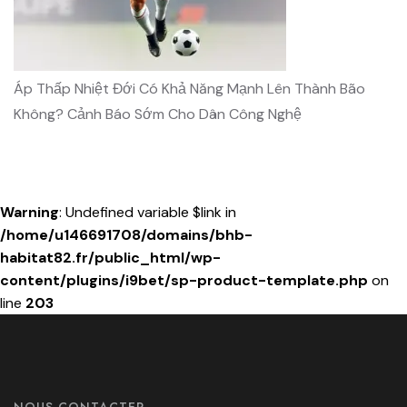
Áp Thấp Nhiệt Đới Có Khả Năng Mạnh Lên Thành Bão
Không? Cảnh Báo Sớm Cho Dân Công Nghệ
Warning
: Undefined variable $link in
/home/u146691708/domains/bhb-
habitat82.fr/public_html/wp-
content/plugins/i9bet/sp-product-template.php
on
line
203