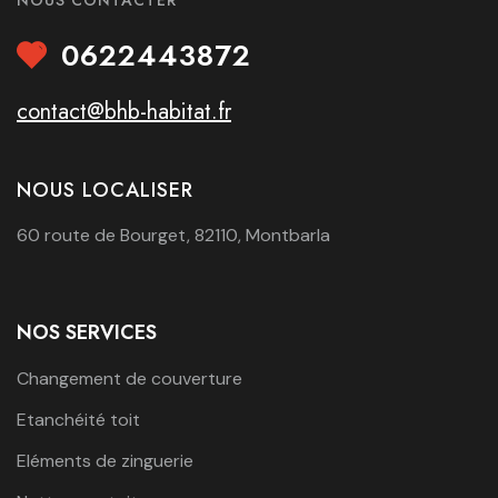
NOUS CONTACTER
0622443872
contact@bhb-habitat.fr
NOUS LOCALISER
60 route de Bourget, 82110, Montbarla
NOS SERVICES
Changement de couverture
Etanchéité toit
Eléments de zinguerie