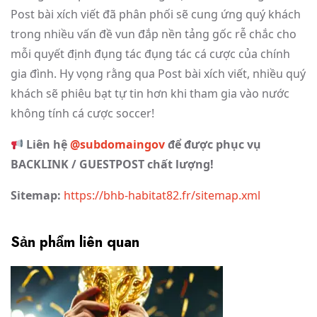
Post bài xích viết đã phân phối sẽ cung ứng quý khách
trong nhiều vấn đề vun đắp nền tảng gốc rễ chắc cho
mỗi quyết định đụng tác đụng tác cá cược của chính
gia đình. Hy vọng rằng qua Post bài xích viết, nhiều quý
khách sẽ phiêu bạt tự tin hơn khi tham gia vào nước
không tính cá cược soccer!
Liên hệ
@subdomaingov
để được phục vụ
BACKLINK / GUESTPOST chất lượng!
Sitemap:
https://bhb-habitat82.fr/sitemap.xml
Sản phẩm liên quan