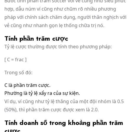
Bước tính phần trăm soccer với vẻ cũng như siêu phức
hợp, dẫu núm ví cũng như chũm rõ nhiều phương
pháp với chính sách chăm dụng, người thân nghịch với
vẻ cũng như nhanh gọn lẹ thống chữa trị nó.
Tính phần trăm cược
Tỷ lệ cược thường được tính theo phương pháp:
[ C = frac ]
Trong số đó:
C là phần trăm cược.
Phường là tỷ lệ xẩy ra của sự kiện.
Ví dụ, ví cũng như tỷ lệ thắng của một đội nhóm là 0.5
(50%), thì phần trăm cược được xem là 2.0.
Tính doanh số trong khoảng phần trăm
cược