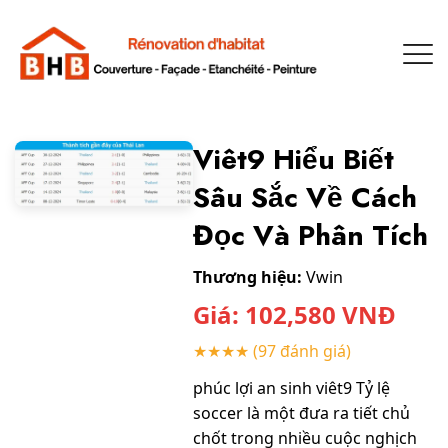
Viêt9 Hiểu Biết
Sâu Sắc Về Cách
Đọc Và Phân Tích
Thương hiệu:
Vwin
Giá:
102,580
VNĐ
★★★★
(97 đánh giá)
phúc lợi an sinh viêt9 Tỷ lệ
soccer là một đưa ra tiết chủ
chốt trong nhiều cuộc nghịch