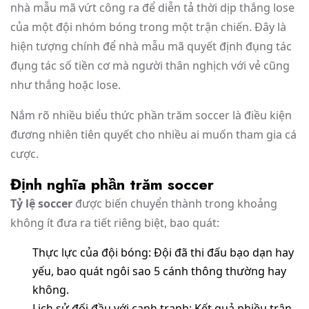
nhà mẫu mã vứt công ra để diễn tả thời dịp thắng lose
của một đội nhóm bóng trong một trận chiến. Đây là
hiện tượng chính để nhà mẫu mã quyết định đụng tác
đụng tác số tiền cơ mà người thân nghịch với vẻ cũng
như thắng hoặc lose.
Nắm rõ nhiều biểu thức phần trăm soccer là điều kiện
đương nhiên tiên quyết cho nhiều ai muốn tham gia cá
cược.
Định nghĩa phần trăm soccer
Tỷ lệ soccer
được biến chuyển thành trong khoảng
không ít đưa ra tiết riêng biệt, bao quát:
Thực lực của đội bóng: Đội đã thi đấu bạo dạn hay
yếu, bao quát ngôi sao 5 cánh thông thường hay
không.
Lịch sử đối đầu với cạnh tranh: Kết quả nhiều trận