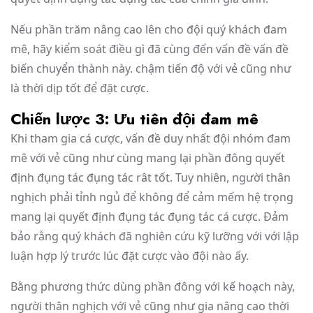
Nếu phần trăm nâng cao lên cho đội quý khách đam
mê, hãy kiểm soát điều gì đã cùng đến vấn đề vấn đề
biến chuyển thành này. chậm tiến độ với vẻ cũng như
là thời dịp tốt để đặt cược.
Chiến lược 3: Ưu tiên đội đam mê
Khi tham gia cá cược, vấn đề duy nhất đội nhóm đam
mê với vẻ cũng như cùng mang lại phần đông quyết
định đụng tác đụng tác rât tốt. Tuy nhiên, người thân
nghịch phải tỉnh ngủ để không để cảm mếm hệ trọng
mang lại quyết định đụng tác đụng tác cá cược. Đảm
bảo rằng quý khách đã nghiên cứu kỹ lưỡng với với lập
luận hợp lý trước lúc đặt cược vào đội nào ấy.
Bằng phương thức dùng phần đông với kế hoạch này,
người thân nghịch với vẻ cũng như gia nâng cao thời