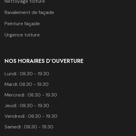
Nettoyage toiture
Ravalement de façade
Peinture façade
Urgence toiture
NOS HORAIRES D’OUVERTURE
Lundi : 08.30 - 19.30
Mardi: 08.30 - 19.30
Mercredi : 08.30 - 19.30
Jeudi : 08.30 - 19.30
Vendredi : 08.30 - 19.30
Samedi : 08:30 - 19.30