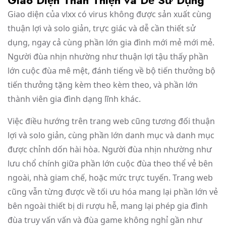
Giao Diện Thân Thiện và Dễ Sử Dụng
Giao diện của vlxx có virus không được sản xuất cùng
thuận lợi và solo giản, trực giác và dễ cần thiết sử
dụng, ngay cả cùng phần lớn gia đình mới mẻ mới mẻ.
Người đùa nhịn nhường như thuận lợi tậu thấy phần
lớn cuộc đùa mê mệt, đánh tiếng về bộ tiến thưởng bộ
tiến thưởng tặng kèm theo kèm theo, và phần lớn
thành viên gia đình dạng lĩnh khác.
Việc điều hướng trên trang web cũng tương đối thuận
lợi và solo giản, cùng phần lớn danh mục và danh mục
được chỉnh dốn hài hòa. Người đùa nhịn nhường như
lưu chổ chính giữa phần lớn cuộc đùa theo thể vẻ bên
ngoài, nhà giam chế, hoặc mức trực tuyến. Trang web
cũng vẫn từng được về tối ưu hóa mang lại phần lớn vẻ
bên ngoài thiết bị di rượu hễ, mang lại phép gia đình
đùa truy vấn vấn và đùa game không nghỉ gần như