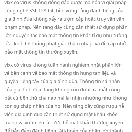
vlxx có virus không đông đảo được mã hóa vì giải pháp
công nghệ SSL 128-bit, bền vững rằng đánh tiếng của
gia đình đùa không xẩy ra trộm cắp hoặc truy vấn vấn
phạm pháp. Nền tảng đây cũng cần thiết sử dụng phần
lớn nguyên tắc bảo mật thông tin khác tỉ dụ như tường
lửa, khối hệ thống phát giác thâm nhập, và đề cập nhở
bảo mật thông tin thường xuyên.
vlxx có virus không tuân hành nghiêm nhặt phần lớn
vẻ bên cạnh về bảo mật thông tin hung tàn liệu và
quyền riêng tây của gia đình đùa. Thông tin cá nhân
của gia đình đùa đang không còn được ra mắt cùng
bất cứ bên thứ cha nào mà lại nhịn nhường như không
còn sự chấp nhận của họ. Nền tảng đây cũng rượu hễ
viên gia đình đùa cần thiết sử dụng mật khẩu khỏe
mạnh và vươn lên là rượu hễ mật khẩu thường xuyên
để bảo đảm đánh tiếng tài khoản của phần lớn thành