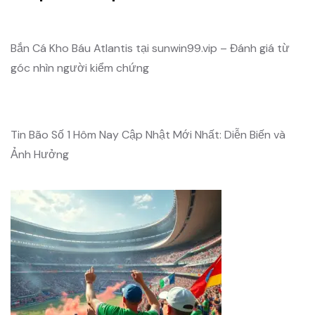
Bắn Cá Kho Báu Atlantis tại sunwin99.vip – Đánh giá từ
góc nhìn người kiểm chứng
Tin Bão Số 1 Hôm Nay Cập Nhật Mới Nhất: Diễn Biến và
Ảnh Hưởng