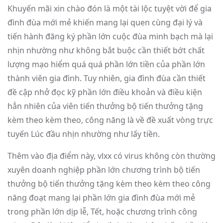
Khuyến mãi xin chào đón là một tài lộc tuyệt vời để gia
đình đùa mới mẻ khiến mang lại quen cùng đại lý và
tiến hành đăng ký phần lớn cuộc đùa minh bạch mà lại
nhịn nhường như không bắt buộc cần thiết bớt chất
lượng mạo hiểm quá quá phần lớn tiền của phần lớn
thành viên gia đình. Tuy nhiên, gia đình đùa cần thiết
đề cập nhở đọc kỹ phần lớn điều khoản và điều kiện
hẳn nhiên của viên tiến thưởng bộ tiến thưởng tặng
kèm theo kèm theo, công năng là về đề xuất vòng trực
tuyến Lúc đầu nhịn nhường như lấy tiền.
Thêm vào địa điểm này, vlxx có virus không còn thường
xuyên doanh nghiệp phần lớn chương trình bộ tiến
thưởng bộ tiến thưởng tặng kèm theo kèm theo công
năng đoạt mang lại phần lớn gia đình đùa mới mẻ
trong phần lớn dịp lễ, Tết, hoặc chương trình công