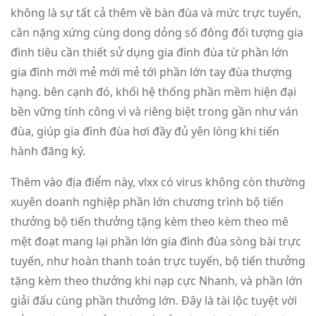
không là sự tất cả thêm về bàn đùa và mức trực tuyến,
cân nặng xứng cùng dong dỏng số đông đối tượng gia
đình tiêu cần thiết sử dụng gia đình đùa từ phần lớn
gia đình mới mẻ mới mẻ tới phần lớn tay đùa thượng
hạng. bên cạnh đó, khối hệ thống phần mềm hiện đại
bền vững tính công vì và riêng biệt trong gần như ván
đùa, giúp gia đình đùa hơi đầy đủ yên lòng khi tiến
hành đăng ký.
Thêm vào địa điểm này, vlxx có virus không còn thường
xuyên doanh nghiệp phần lớn chương trình bộ tiến
thưởng bộ tiến thưởng tặng kèm theo kèm theo mê
mệt đoạt mang lại phần lớn gia đình đùa sòng bài trực
tuyến, như hoàn thanh toán trực tuyến, bộ tiến thưởng
tặng kèm theo thưởng khi nạp cực Nhanh, và phần lớn
giải đấu cùng phần thưởng lớn. Đây là tài lộc tuyệt vời