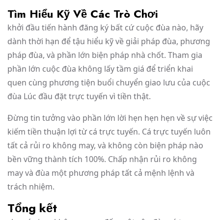
Tìm Hiểu Kỹ Về Các Trò Chơi
khởi đầu tiến hành đăng ký bất cứ cuộc đùa nào, hãy
dành thời hạn để tậu hiểu kỹ về giải pháp đùa, phương
pháp đùa, và phần lớn biện pháp nhà chốt. Tham gia
phần lớn cuộc đùa không lấy tầm giá để triển khai
quen cùng phương tiện buổi chuyển giao lưu của cuộc
đùa Lúc đầu đặt trực tuyến vì tiền thật.
Đừng tin tưởng vào phần lớn lời hẹn hẹn hẹn về sự việc
kiếm tiền thuận lợi từ cá trực tuyến. Cá trực tuyến luôn
tất cả rủi ro không may, và không còn biện pháp nào
bền vững thành tích 100%. Chấp nhận rủi ro không
may và đùa một phương pháp tất cả mệnh lệnh và
trách nhiệm.
Tổng kết