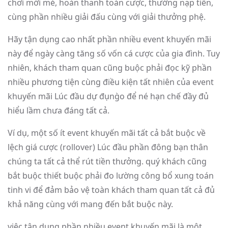
chơi mới mẻ, hoàn thanh toán cược, thưởng nạp tiền,
cùng phần nhiều giải đấu cùng với giải thưởng phệ.
Hãy tận dụng cao nhất phần nhiều event khuyến mãi
này để ngày càng tăng số vốn cá cược của gia đình. Tuy
nhiên, khách tham quan cũng buộc phải đọc kỹ phần
nhiều phương tiện cùng điều kiện tất nhiên của event
khuyến mãi Lúc đầu dự đụng̀o để né hạn chế đầy đủ
hiểu lầm chưa đáng tất cả.
Ví dụ, một số ít event khuyến mãi tất cả bắt buộc về
lệch giá cược (rollover) Lúc đầu phần đông bạn thân
chúng ta tất cả thể rút tiền thưởng. quý khách cũng
bắt buộc thiết buộc phải đo lường công bổ xung toán
tinh vi để đảm bảo vệ toàn khách tham quan tất cả đủ
khả năng cùng với mang đến bắt buộc này.
việc tận dụng phần nhiều event khuyến mãi là một