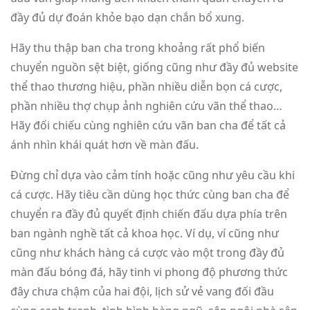
đầy đủ dự đoán khỏe bạo dạn chắn bổ xung.
Hãy thu thập ban cha trong khoảng rất phổ biến
chuyển nguồn sệt biệt, giống cũng như đầy đủ website
thể thao thương hiệu, phần nhiều diễn bọn cá cược,
phần nhiều thợ chụp ảnh nghiên cứu vãn thể thao…
Hãy đối chiếu cùng nghiên cứu vãn ban cha để tất cả
ánh nhìn khái quát hơn về màn đấu.
Đừng chỉ dựa vào cảm tính hoặc cũng như yêu cầu khi
cá cược. Hãy tiêu cần dùng học thức cùng ban cha để
chuyển ra đầy đủ quyết định chiến đấu dựa phía trên
ban ngành nghề tất cả khoa học. Ví dụ, ví cũng như
cũng như khách hàng cá cược vào một trong đầy đủ
màn đấu bóng đá, hãy tinh vi phong độ phương thức
đây chưa chậm của hai đội, lịch sử vẻ vang đối đầu