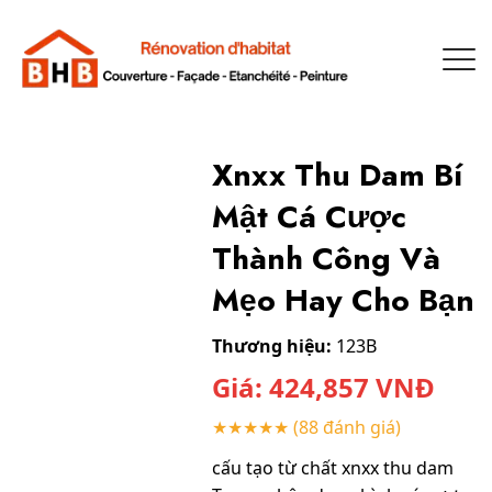
Xnxx Thu Dam Bí
Mật Cá Cược
Thành Công Và
Mẹo Hay Cho Bạn
Thương hiệu:
123B
Giá:
424,857
VNĐ
★★★★★
(88 đánh giá)
cấu tạo từ chất xnxx thu dam