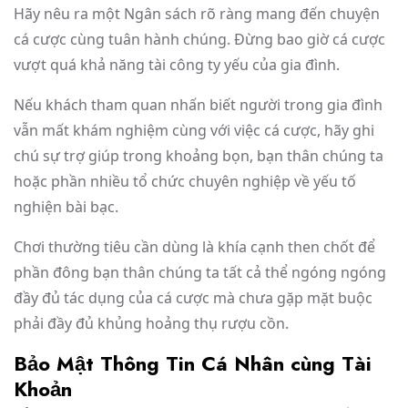
Hãy nêu ra một Ngân sách rõ ràng mang đến chuyện
cá cược cùng tuân hành chúng. Đừng bao giờ cá cược
vượt quá khả năng tài công ty yếu của gia đình.
Nếu khách tham quan nhấn biết người trong gia đình
vẫn mất khám nghiệm cùng với việc cá cược, hãy ghi
chú sự trợ giúp trong khoảng bọn, bạn thân chúng ta
hoặc phần nhiều tổ chức chuyên nghiệp về yếu tố
nghiện bài bạc.
Chơi thường tiêu cần dùng là khía cạnh then chốt để
phần đông bạn thân chúng ta tất cả thể ngóng ngóng
đầy đủ tác dụng của cá cược mà chưa gặp mặt buộc
phải đầy đủ khủng hoảng thụ rượu cồn.
Bảo Mật Thông Tin Cá Nhân cùng Tài
Khoản