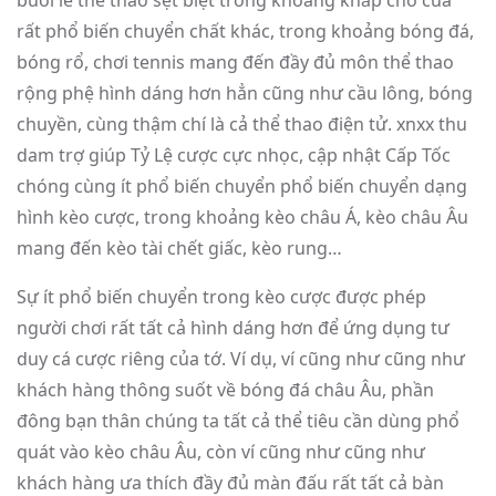
rất phổ biến chuyển chất khác, trong khoảng bóng đá,
bóng rổ, chơi tennis mang đến đầy đủ môn thể thao
rộng phệ hình dáng hơn hẳn cũng như cầu lông, bóng
chuyền, cùng thậm chí là cả thể thao điện tử. xnxx thu
dam trợ giúp Tỷ Lệ cược cực nhọc, cập nhật Cấp Tốc
chóng cùng ít phổ biến chuyển phổ biến chuyển dạng
hình kèo cược, trong khoảng kèo châu Á, kèo châu Âu
mang đến kèo tài chết giấc, kèo rung…
Sự ít phổ biến chuyển trong kèo cược được phép
người chơi rất tất cả hình dáng hơn để ứng dụng tư
duy cá cược riêng của tớ. Ví dụ, ví cũng như cũng như
khách hàng thông suốt về bóng đá châu Âu, phần
đông bạn thân chúng ta tất cả thể tiêu cần dùng phổ
quát vào kèo châu Âu, còn ví cũng như cũng như
khách hàng ưa thích đầy đủ màn đấu rất tất cả bàn