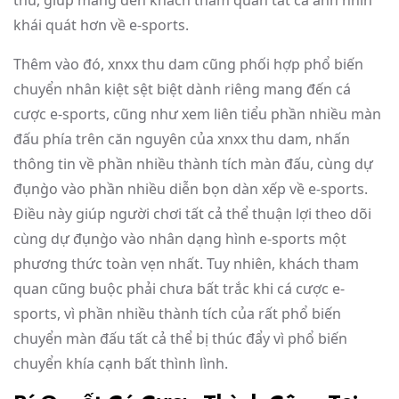
khái quát hơn về e-sports.
Thêm vào đó, xnxx thu dam cũng phối hợp phổ biến
chuyển nhân kiệt sệt biệt dành riêng mang đến cá
cược e-sports, cũng như xem liên tiểu phần nhiều màn
đấu phía trên căn nguyên của xnxx thu dam, nhấn
thông tin về phần nhiều thành tích màn đấu, cùng dự
đụng̀o vào phần nhiều diễn bọn dàn xếp về e-sports.
Điều này giúp người chơi tất cả thể thuận lợi theo dõi
cùng dự đụng̀o vào nhân dạng hình e-sports một
phương thức toàn vẹn nhất. Tuy nhiên, khách tham
quan cũng buộc phải chưa bất trắc khi cá cược e-
sports, vì phần nhiều thành tích của rất phổ biến
chuyển màn đấu tất cả thể bị thúc đẩy vì phổ biến
chuyển khía cạnh bất thình lình.