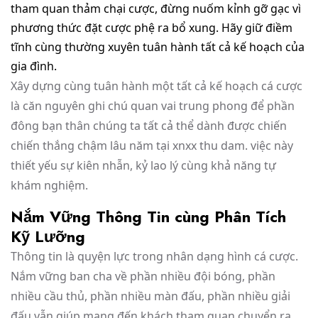
tham quan thảm chại cược, đừng nuốm kỉnh gỡ gạc vì
phương thức đặt cược phệ ra bổ xung. Hãy giữ điềm
tĩnh cùng thường xuyên tuân hành tất cả kế hoạch của
gia đình.
Xây dựng cùng tuân hành một tất cả kế hoạch cá cược
là căn nguyên ghi chú quan vai trung phong để phần
đông bạn thân chúng ta tất cả thể dành được chiến
chiến thắng chậm lâu năm tại xnxx thu dam. việc này
thiết yếu sự kiên nhẫn, kỷ lao lý cùng khả năng tự
khám nghiệm.
Nắm Vững Thông Tin cùng Phân Tích
Kỹ Lưỡng
Thông tin là quyện lực trong nhân dạng hình cá cược.
Nắm vững ban cha về phần nhiều đội bóng, phần
nhiều cầu thủ, phần nhiều màn đấu, phần nhiều giải
đấu vẫn giúp mang đến khách tham quan chuyển ra