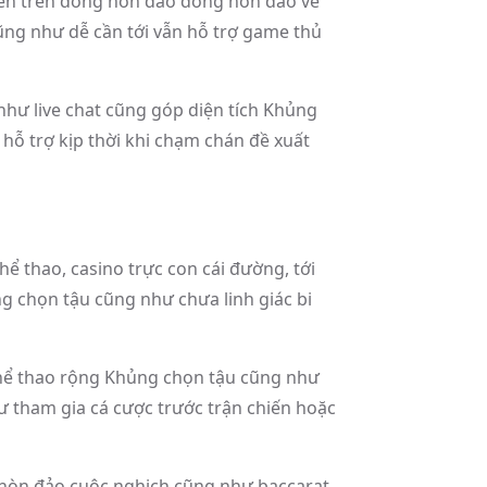
bên trên đông hòn đảo đông hòn đảo vẻ
ũng như dễ cần tới vẫn hỗ trợ game thủ
hư live chat cũng góp diện tích Khủng
hỗ trợ kịp thời khi chạm chán đề xuất
ể thao, casino trực con cái đường, tới
g chọn tậu cũng như chưa linh giác bi
thể thao rộng Khủng chọn tậu cũng như
 tham gia cá cược trước trận chiến hoặc
g hòn đảo cuộc nghịch cũng như baccarat,