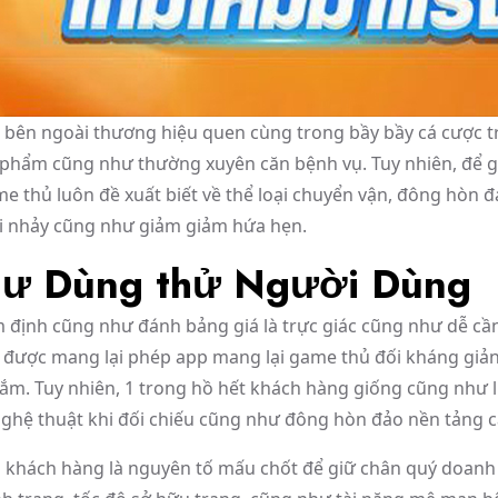
vẻ bên ngoài thương hiệu quen cùng trong bầy bầy cá cược 
h phẩm cũng như thường xuyên căn bệnh vụ. Tuy nhiên, để g
e thủ luôn đề xuất biết về thể loại chuyển vận, đông hòn
ổi nhảy cũng như giảm giảm hứa hẹn.
hư Dùng thử Người Dùng
định cũng như đánh bảng giá là trực giác cũng như dễ cần
y được mang lại phép app mang lại game thủ đối kháng gi
ắm. Tuy nhiên, 1 trong hồ hết khách hàng giống cũng như li
hệ thuật khi đối chiếu cũng như đông hòn đảo nền tảng cá
ệm khách hàng là nguyên tố mấu chốt để giữ chân quý doanh 