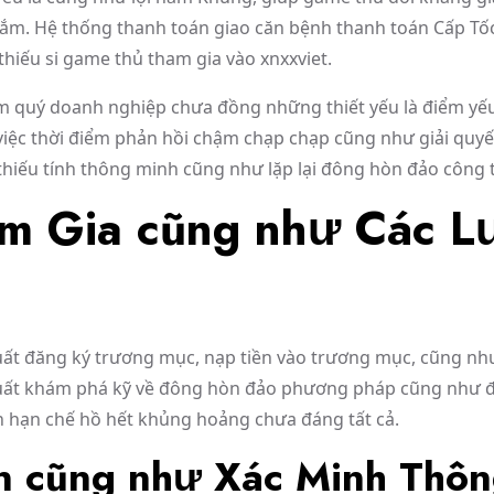
đắm. Hệ thống thanh toán giao căn bệnh thanh toán Cấp T
 thiếu si game thủ tham gia vào xnxxviet.
m quý doanh nghiệp chưa đồng những thiết yếu là điểm yếu
iệc thời điểm phản hồi chậm chạp chạp cũng như giải quyết 
thiếu tính thông minh cũng như lặp lại đông hòn đảo công 
m Gia cũng như Các L
uất đăng ký trương mục, nạp tiền vào trương mục, cũng như
 xuất khám phá kỹ về đông hòn đảo phương pháp cũng như 
h hạn chế hồ hết khủng hoảng chưa đáng tất cả.
n cũng như Xác Minh Thôn