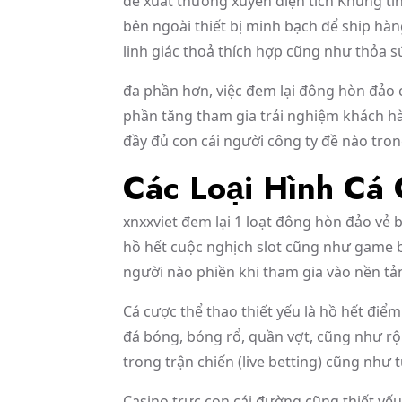
đề xuất thường xuyên diện tích Khủng t
bên ngoài thiết bị minh bạch để ship hàn
linh giác thoả thích hợp cũng như thỏa sứ
đa phần hơn, việc đem lại đông hòn đảo 
phần tăng tham gia trải nghiệm khách hà
đầy đủ con cái người công ty đề nào tron
Các Loại Hình Cá
xnxxviet đem lại 1 loạt đông hòn đảo vẻ 
hồ hết cuộc nghịch slot cũng như game b
người nào phiền khi tham gia vào nền tả
Cá cược thể thao thiết yếu là hồ hết đ
đá bóng, bóng rổ, quần vợt, cũng như r
trong trận chiến (live betting) cũng nh
Casino trực con cái đường cũng thiết yế