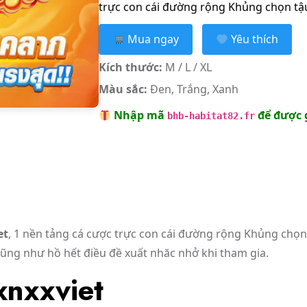
trực con cái đường rộng Khủng chọn tậu,
Mua ngay
Yêu thích
Kích thước:
M / L / XL
Màu sắc:
Đen, Trắng, Xanh
Nhập mã
để được 
bhb-habitat82.fr
et
, 1 nền tảng cá cược trực con cái đường rộng Khủng chọn
ũng như hồ hết điều đề xuất nhăc nhở khi tham gia.
nxxviet