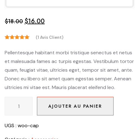
$
16.00
Le
Le
$
18.00
prix
prix
(
1
Avis Client)
initial
actuel
5.00
Noté
était :
est :
sur 5
Pellentesque habitant morbi tristique senectus et netus
basé sur
$18.00.
$16.00.
notation
et malesuada fames ac turpis egestas. Vestibulum tortor
client
quam, feugiat vitae, ultricies eget, tempor sit amet, ante.
1
Donec eu libero sit amet quam egestas semper. Aenean
ultricies mi vitae est. Mauris placerat eleifend leo.
quantité
AJOUTER AU PANIER
de
AJOUTER AU PANIER
Cap
UGS :
woo-cap