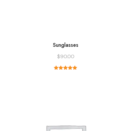
Sunglasses
$
90.00
Note
5.00
sur 5