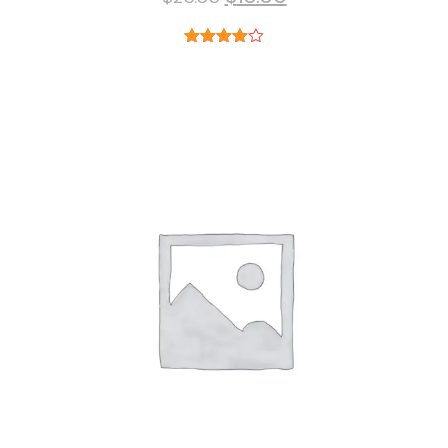
prix
prix
initial
actuel
Note
4.00
était :
est :
sur 5
$20.00.
$18.00.