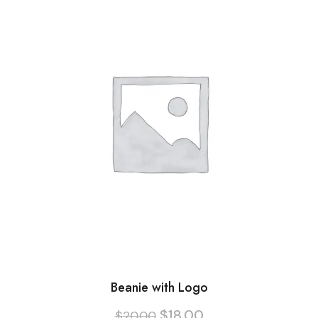
Beanie with Logo
Le
$
18.00
Le
$
20.00