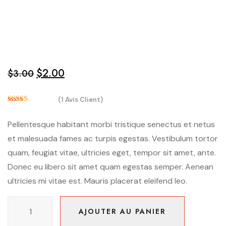
$
2.00
Le
Le
$
3.00
prix
prix
(
1
Avis Client)
initial
actuel
5.00
Noté
était :
est :
sur 5 basé
Pellentesque habitant morbi tristique senectus et netus
sur
$3.00.
$2.00.
notation
et malesuada fames ac turpis egestas. Vestibulum tortor
client
1
quam, feugiat vitae, ultricies eget, tempor sit amet, ante.
Donec eu libero sit amet quam egestas semper. Aenean
ultricies mi vitae est. Mauris placerat eleifend leo.
quantité
AJOUTER AU PANIER
de